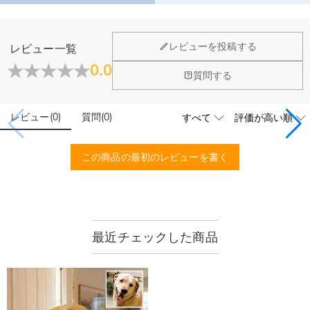
さの中では、その柔らかな音が心強いお供になります。
ホーム＆雑貨
レビューを投稿する
レビュー一覧
大量注文の制作は承っておりますか？
0.0
質問する
はい、対応可能です。ご希望の数量、デザイン、文字内容、ご
写真アップロードする必要のある商品に、アップロ
予算などをご連絡いただけましたら、無料でお見積もりを作成
ードする画像に要求や制限等はありますか？
いたします。お気軽にお問い合わせください。
レビュー
(
0
)
質問
(
0
)
商品のベスト効果のために、お写真を選ぶ際に可能な限り最高
品質（画素数の高画像データ）の画像をご使用ください。
配送＆返品について
この商品の最初のレビューを書く
送料はいくらですか？
送料は配送方法によって異なります。通常配送は送料が1,620
注文した商品はいつ届きますか？
円で、11,700円以上で無料になります。速達配送は送料が
4,680円になります。ご注文金額が25,200以上なら速達配送も
納期=製作作業時間+配送時間 受注製作品のため、ご入金を確
最近チェックした商品
商品に納品書などの明細書は同梱されますか？
無料となります。（一部離島や遠方へご発送の場合、中継料が
認してから制作となります。大量生産品ではなく、一つ一つ手
別途加算されます。）
でお作りしており、予定作業時間は商品ページに記載しており
ご注文の納品書・領収書といった明細書は商品に同梱しており
商品を海外へ直接発送することは可能でしょうか。
ます。そしてご購入の際にお選び頂いた「配送方法」の選択に
ません。領収書発行をご希望の場合は、ご注文明細をメールに
よって、お届け日数が異なります。詳細は
配送について
までご
てご確認ください。
はい、対応可能です。海外配送をご希望の場合は、カスタマー
返品・交換はできますか？
確認ください。.
サポートまで詳しい海外配送先情報をお送りください。配送先