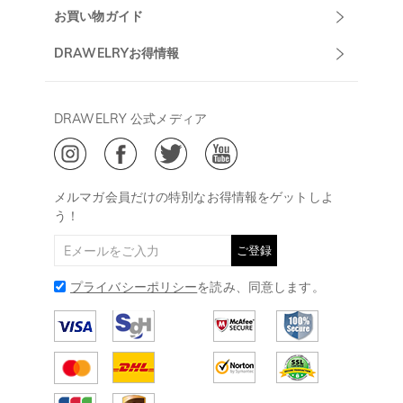
マーサポート
DRAWELRYについて
お買い物ガイド
午前10:00～
お問い合わせ
発送について
DRAWELRYお得情報
13:00
よくあるご質問
キャンセル/返品について
Drawelry Prime
午後15:00～
プライバシーポリシー
決済について
会員・ポイントについて
DRAWELRY 公式メディア
18:00
ご利用規約
ジュエリーお手入れ
ご特定商取引法に基づく表示
(土日・祝日休み)
Drawelry Blog
@
メールアドレス:
service@drawelry.jp
メルマガ会員だけの特別なお得情報をゲットしよ
う！
ご登録
プライバシーポリシー
を読み、同意します。