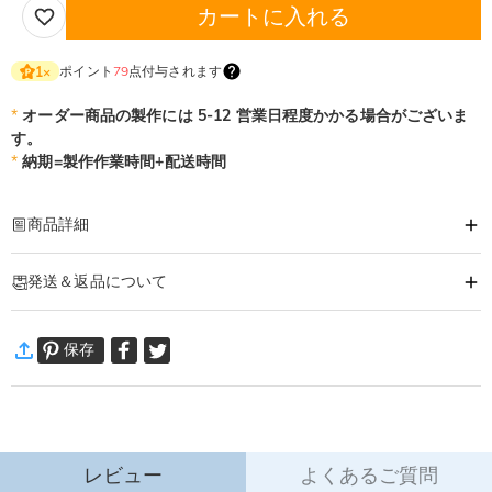
カートに入れる
ポイント
79
点付与されます
1
×
*
オーダー商品の製作には 5-12 営業日程度かかる場合がございま
す。
*
納期=製作作業時間+配送時間
商品詳細
商品番号
:
DRHO5222
発送＆返品について
ペットを愛する人にとって、愛ペットの一挙一動が、何一つとして大切にすべ
きものです。
·
60日間返品可能
このペットオリジナル風鈴は、そんな深い愛を込めて誕生しました。
保存
万一、ご注文商品にご満足いただけない場合は、商品が到着後60日
ペットの写真をアップロードするだけで、職人がペットの笑顔を再現し、独占
以内に返品＆交換できます。
的な思い出を「聴ける家の風景」に変えます。
詳細はこちら
バルコニーに掛けておけば、そよ風が吹くたびに、風鈴は清らかで柔らかな音
を奏でます。
ベッドルームの窓辺に置けば、朝一番の風が「挨拶」を届けてくれ、夜の静け
レビュー
よくあるご質問