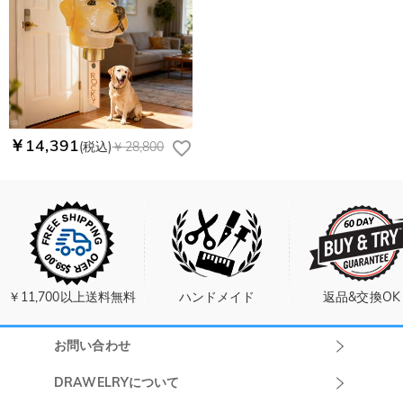
の国・地域によって送料が異なります。また、海外配送の際は
お客様が商品受け取り後、60日以内の未使用品の返品は可能で
受取人様に関税が発生する場合がございます。
す。受注生産品のため、返品は50%の返品手数料(材料費)が発
注文＆支払いについて
生致します。詳細は
キャンセル/返品について
までご確認くだ
注文後に注文の内容を変更できますか？
さい。.
もし注文確認メールをご確認後、注文内容に間違いでもありま
Drawelryからのメールが届きません。
したら、至急カスタマーサポート【Eメール：
service@drawelry.jp】までご連絡ください。ご連絡頂く時に注
Drawelryからのメールが届いていない場合、次の可能性が考え
￥14,391
(税込)
￥28,800
支払方法は何がありますか？
文番号もお送りください。
られます。原因①迷惑メールフォルダに移動されている。解決
策：迷惑メールフォルダに届いているDrawelryからのメールを
お支払い方法は、クレジットカード、コンビニ前払い、
コンビニ前払いのお支払い期限はいつまででしょう
迷惑メールでないよう操作して、service@drawelry.jp からの
Paypal、ApplePay、GooglePayからお選びいただけます。
か
メールが正しく届くように、迷惑メールフィルターの設定を変
更してください。原因②通信状態などによりメールの到着が遅
コンビニ前払いのお支払い期限はご注文から 6 日間となりま
れている。解決策：数時間たっても届かない場合は、今後お送
支払い情報は保護されますか？
す。
りするメールも遅れる可能性がありますので、別のメールアド
お支払い情報は高度なセキュリティで保護されております。お
レスからお名前とご住所を記載したメールを
個人情報は保護されますか？
￥11,700以上送料無料
ハンドメイド
返品&交換OK
客様のお支払い情報は当社のサーバーに一切保存されません。
service@drawelry.jp へ送信してください。原因③メールアド
Paypal又はクレジットカート発行会社によって処理されます。
当社では、個人情報保護を目的としたコンプライアンスに則
レスの入力に誤りがある。解決策：お名前とご住所を記載した
り、プライバシーポリシーを定めています。お客様に安心かつ
お問い合わせ
メールを service@drawelry.jp へ送信してください。
安全にご利用いただけるよう最善の注意を払い、個人情報を厳
Drawelryカスタ
重に取り扱っています。 詳細は
プライバシーポリシー
までご
DRAWELRYについて
確認ください