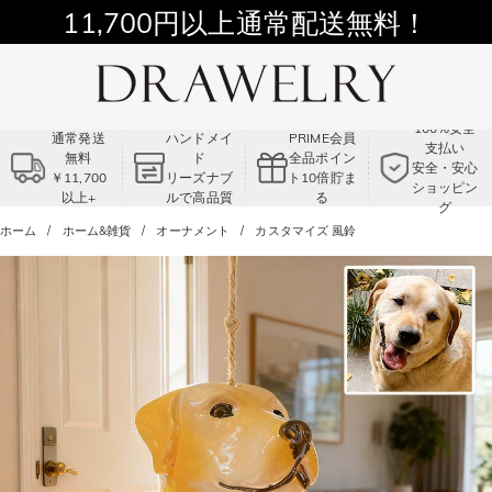
11,700円以上通常配送無料！
Summer Sale!! |3点以上で15％OFF！
コード:VS2
100%安全
通常発送
ハンドメイ
PRIME会員
支払い
無料
ド
全品ポイン
安全・安心
￥11,700
リーズナブ
ト10倍貯ま
ショッピン
以上+
ルで高品質
る
グ
ホーム
ホーム&雑貨
オーナメント
カスタマイズ 風鈴