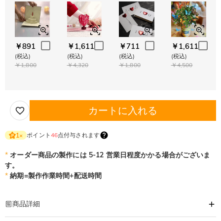
￥891
￥1,611
￥711
￥1,611
(税込)
(税込)
(税込)
(税込)
￥1,800
￥4,320
￥1,800
￥4,500
カートに入れる
ポイント
46
点付与されます
1
×
*
オーダー商品の製作には 5-12 営業日程度かかる場合がございま
す。
*
納期=製作作業時間+配送時間
商品詳細
商品番号
:
DRJK0820