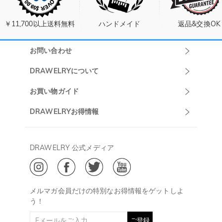
￥11,700以上送料無料
ハンドメイド
返品&交換OK
お問い合わせ
Drawelryカスタ
DRAWELRYについて
マーサポート
DRAWELRYについて
お買い物ガイド
午前10:00～
お問い合わせ
発送について
DRAWELRYお得情報
13:00
よくあるご質問
キャンセル/返品について
Drawelry Prime
午後15:00～
プライバシーポリシー
決済について
会員・ポイントについて
DRAWELRY 公式メディア
18:00
ご利用規約
ジュエリーお手入れ
ご特定商取引法に基づく表示
(土日・祝日休み)
Drawelry Blog
@
メールアドレス:
service@drawelry.jp
メルマガ会員だけの特別なお得情報をゲットしよ
う！
ご登録