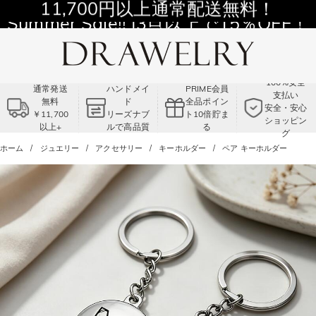
11,700円以上通常配送無料！
Summer Sale!! |3点以上で15％OFF！
コード:VS2
100%安全
通常発送
ハンドメイ
PRIME会員
支払い
無料
ド
全品ポイン
安全・安心
￥11,700
リーズナブ
ト10倍貯ま
ショッピン
以上+
ルで高品質
る
グ
ホーム
ジュエリー
アクセサリー
キーホルダー
ペア キーホルダー