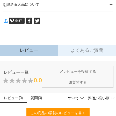
発送＆返品について
あなたの気持ちを形に出来るオーダーメイドのキーホルダーです。
大切な人へ、自分へのご褒美に。特別な時に贈るオリジナルアイテム。
·
60日間返品可能
あなただけの一品をおつくりします。
保存
万一、ご注文商品にご満足いただけない場合は、商品が到着後60日
以内に返品＆交換できます。
詳細はこちら
レビュー
よくあるご質問
レビューを投稿する
レビュー一覧
0.0
質問する
レビュー
(
0
)
質問
(
0
)
この商品の最初のレビューを書く