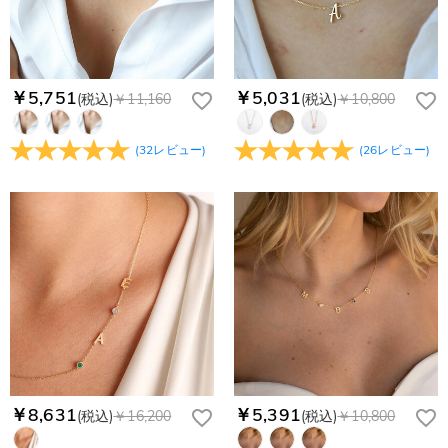
service@drawelry.jp へ送信してください。原因③メールアド
Paypal又はクレジットカート発行会社によって処理されます。
当社では、個人情報保護を目的としたコンプライアンスに則
レスの入力に誤りがある。解決策：お名前とご住所を記載した
り、プライバシーポリシーを定めています。お客様に安心かつ
メールを service@drawelry.jp へ送信してください。
安全にご利用いただけるよう最善の注意を払い、個人情報を厳
重に取り扱っています。 詳細は
プライバシーポリシー
までご
￥5,751
￥5,031
(税込)
￥11,160
(税込)
￥10,800
確認ください
(
32
レビュー
)
(
26
レビュー
)
￥8,631
￥5,391
(税込)
￥16,200
(税込)
￥10,800