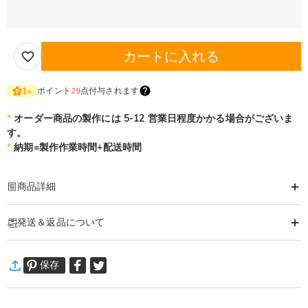
カートに入れる
ポイント
29
点付与されます
1
×
*
オーダー商品の製作には 5-12 営業日程度かかる場合がございま
す。
*
納期=製作作業時間+配送時間
商品詳細
商品番号
:
DRJN1533
発送＆返品について
あなたの気持ちを形に出来るオーダーメイドのネックレスです。
大切な人へ、自分へのご褒美に。特別な時に贈るオリジナルネックレス。
·
60日間返品可能
あなただけの一品をおつくりします。
保存
万一、ご注文商品にご満足いただけない場合は、商品が到着後60日
ネックレス詳細
以内に返品＆交換できます。
素材
:
シルバー合金
詳細はこちら