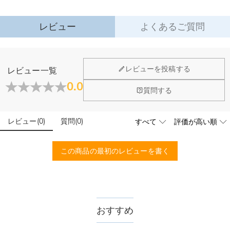
レビュー
よくあるご質問
ジュエリーについて
レビューを投稿する
レビュー一覧
店頭や実店舗とかありますか？
0.0
質問する
店舗に費やす家賃や保険、人的労力等のコストを節約して、商
石は本物のダイヤモンドですか？
品自身が値下げできるために、現在はオンラインストアのみ運
営しております。
レビュー
(
0
)
質問
(
0
)
輝きと高い硬度を誇る最高級品質グレード5Aのキューピッド
こちらの商品を身に付けると、肌が緑色に変色しま
ジルコニアを使用しており、その中でも専門の職人によるカッ
すか？
トを施し、最上級位のスーパーキュービックジルコニアとなり
この商品の最初のレビューを書く
ます。
いいえ、肌を緑色に変色させたのは真鍮や銅が含まれた製品で
す。Drawelryの製品は18Kゴールドコーティング5回も施し、
配送＆返品について
品質は国際検証機関SGSによって検証されています。
送料はいくらですか？
送料は配送方法によって異なります。通常配送は送料が1,620
おすすめ
注文した商品はいつ届きますか？
円で、11,700円以上で無料になります。速達配送は送料が
4,680円になります。ご注文金額が25,200以上なら速達配送も
納期=製作作業時間+配送時間 受注製作品のため、ご入金を確