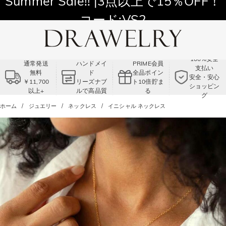
11,700円以上通常配送無料！
Summer Sale!! |3点以上で15％OFF！
コード:VS2
100%安全
通常発送
ハンドメイ
PRIME会員
支払い
無料
ド
全品ポイン
安全・安心
￥11,700
リーズナブ
ト10倍貯ま
ショッピン
以上+
ルで高品質
る
グ
ホーム
ジュエリー
ネックレス
イニシャル ネックレス