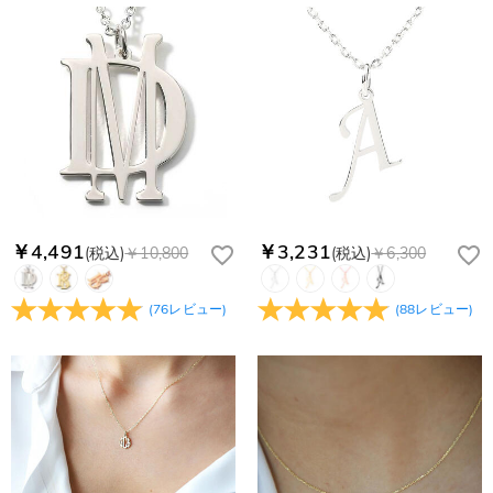
商品に納品書などの明細書は同梱されますか？
無料となります。（一部離島や遠方へご発送の場合、中継料が
認してから制作となります。大量生産品ではなく、一つ一つ手
別途加算されます。）
でお作りしており、予定作業時間は商品ページに記載しており
ご注文の納品書・領収書といった明細書は商品に同梱しており
商品を海外へ直接発送することは可能でしょうか。
ます。そしてご購入の際にお選び頂いた「配送方法」の選択に
ません。領収書発行をご希望の場合は、ご注文明細をメールに
よって、お届け日数が異なります。詳細は
配送について
までご
てご確認ください。
はい、対応可能です。海外配送をご希望の場合は、カスタマー
返品・交換はできますか？
確認ください。.
サポートまで詳しい海外配送先情報をお送りください。配送先
の国・地域によって送料が異なります。また、海外配送の際は
お客様が商品受け取り後、60日以内の未使用品の返品は可能で
受取人様に関税が発生する場合がございます。
す。受注生産品のため、返品は50%の返品手数料(材料費)が発
注文＆支払いについて
生致します。詳細は
キャンセル/返品について
までご確認くだ
注文後に注文の内容を変更できますか？
さい。.
もし注文確認メールをご確認後、注文内容に間違いでもありま
￥4,491
￥3,231
(税込)
￥10,800
(税込)
￥6,300
Drawelryからのメールが届きません。
したら、至急カスタマーサポート【Eメール：
service@drawelry.jp】までご連絡ください。ご連絡頂く時に注
Drawelryからのメールが届いていない場合、次の可能性が考え
支払方法は何がありますか？
(
76
レビュー
)
(
88
レビュー
)
文番号もお送りください。
られます。原因①迷惑メールフォルダに移動されている。解決
策：迷惑メールフォルダに届いているDrawelryからのメールを
お支払い方法は、クレジットカード、コンビニ前払い、
コンビニ前払いのお支払い期限はいつまででしょう
迷惑メールでないよう操作して、service@drawelry.jp からの
Paypal、ApplePay、GooglePayからお選びいただけます。
か
メールが正しく届くように、迷惑メールフィルターの設定を変
更してください。原因②通信状態などによりメールの到着が遅
コンビニ前払いのお支払い期限はご注文から 6 日間となりま
れている。解決策：数時間たっても届かない場合は、今後お送
支払い情報は保護されますか？
す。
りするメールも遅れる可能性がありますので、別のメールアド
お支払い情報は高度なセキュリティで保護されております。お
レスからお名前とご住所を記載したメールを
個人情報は保護されますか？
客様のお支払い情報は当社のサーバーに一切保存されません。