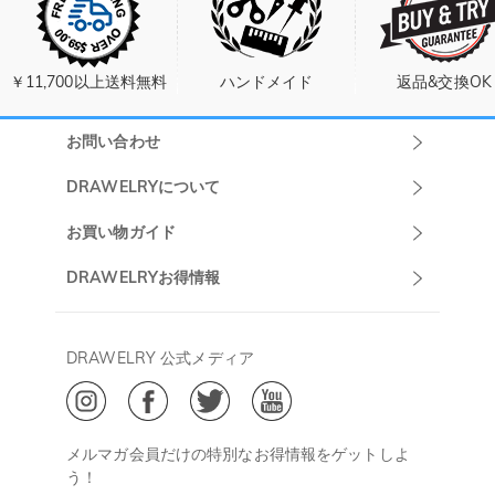
￥11,700以上送料無料
ハンドメイド
返品&交換OK
お問い合わせ
Drawelryカスタ
DRAWELRYについて
マーサポート
DRAWELRYについて
お買い物ガイド
午前10:00～
お問い合わせ
発送について
DRAWELRYお得情報
13:00
よくあるご質問
キャンセル/返品について
Drawelry Prime
午後15:00～
プライバシーポリシー
決済について
会員・ポイントについて
DRAWELRY 公式メディア
18:00
ご利用規約
ジュエリーお手入れ
ご特定商取引法に基づく表示
(土日・祝日休み)
Drawelry Blog
@
メールアドレス:
service@drawelry.jp
メルマガ会員だけの特別なお得情報をゲットしよ
う！