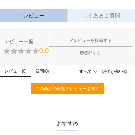
レビュー
よくあるご質問
ジュエリーについて
レビューを投稿する
レビュー一覧
店頭や実店舗とかありますか？
0.0
質問する
店舗に費やす家賃や保険、人的労力等のコストを節約して、商
石は本物のダイヤモンドですか？
品自身が値下げできるために、現在はオンラインストアのみ運
営しております。
レビュー
(
0
)
質問
(
0
)
輝きと高い硬度を誇る最高級品質グレード5Aのキューピッド
こちらの商品を身に付けると、肌が緑色に変色しま
ジルコニアを使用しており、その中でも専門の職人によるカッ
すか？
トを施し、最上級位のスーパーキュービックジルコニアとなり
この商品の最初のレビューを書く
ます。
いいえ、肌を緑色に変色させたのは真鍮や銅が含まれた製品で
す。Drawelryの製品は18Kゴールドコーティング5回も施し、
配送＆返品について
品質は国際検証機関SGSによって検証されています。
送料はいくらですか？
送料は配送方法によって異なります。通常配送は送料が1,620
おすすめ
注文した商品はいつ届きますか？
円で、11,700円以上で無料になります。速達配送は送料が
4,680円になります。ご注文金額が25,200以上なら速達配送も
納期=製作作業時間+配送時間 受注製作品のため、ご入金を確