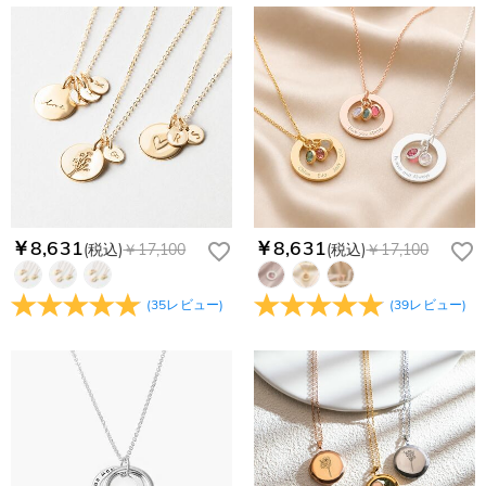
商品に納品書などの明細書は同梱されますか？
無料となります。（一部離島や遠方へご発送の場合、中継料が
認してから制作となります。大量生産品ではなく、一つ一つ手
別途加算されます。）
でお作りしており、予定作業時間は商品ページに記載しており
ご注文の納品書・領収書といった明細書は商品に同梱しており
商品を海外へ直接発送することは可能でしょうか。
ます。そしてご購入の際にお選び頂いた「配送方法」の選択に
ません。領収書発行をご希望の場合は、ご注文明細をメールに
よって、お届け日数が異なります。詳細は
配送について
までご
てご確認ください。
はい、対応可能です。海外配送をご希望の場合は、カスタマー
返品・交換はできますか？
確認ください。.
サポートまで詳しい海外配送先情報をお送りください。配送先
の国・地域によって送料が異なります。また、海外配送の際は
お客様が商品受け取り後、60日以内の未使用品の返品は可能で
受取人様に関税が発生する場合がございます。
す。受注生産品のため、返品は50%の返品手数料(材料費)が発
注文＆支払いについて
生致します。詳細は
キャンセル/返品について
までご確認くだ
注文後に注文の内容を変更できますか？
さい。.
もし注文確認メールをご確認後、注文内容に間違いでもありま
￥8,631
￥8,631
(税込)
￥17,100
(税込)
￥17,100
Drawelryからのメールが届きません。
したら、至急カスタマーサポート【Eメール：
service@drawelry.jp】までご連絡ください。ご連絡頂く時に注
Drawelryからのメールが届いていない場合、次の可能性が考え
支払方法は何がありますか？
(
35
レビュー
)
(
39
レビュー
)
文番号もお送りください。
られます。原因①迷惑メールフォルダに移動されている。解決
策：迷惑メールフォルダに届いているDrawelryからのメールを
お支払い方法は、クレジットカード、コンビニ前払い、
コンビニ前払いのお支払い期限はいつまででしょう
迷惑メールでないよう操作して、service@drawelry.jp からの
Paypal、ApplePay、GooglePayからお選びいただけます。
か
メールが正しく届くように、迷惑メールフィルターの設定を変
更してください。原因②通信状態などによりメールの到着が遅
コンビニ前払いのお支払い期限はご注文から 6 日間となりま
れている。解決策：数時間たっても届かない場合は、今後お送
支払い情報は保護されますか？
す。
りするメールも遅れる可能性がありますので、別のメールアド
お支払い情報は高度なセキュリティで保護されております。お
レスからお名前とご住所を記載したメールを
個人情報は保護されますか？
客様のお支払い情報は当社のサーバーに一切保存されません。