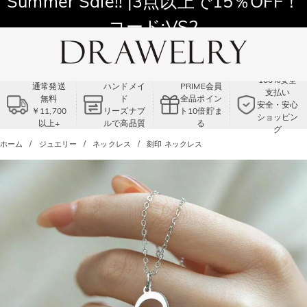
11,700円以上通常配送無料！
Summer Sale!! |3点以上で15％OFF！
コード:VS2
100%安全
通常発送
ハンドメイ
PRIME会員
支払い
無料
ド
全品ポイン
安全・安心
￥11,700
リーズナブ
ト10倍貯ま
ショッピン
以上+
ルで高品質
る
グ
ホーム
ジュエリー
ネックレス
刻印 ネックレス