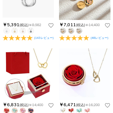
service@drawelry.jp へ送信してください。原因③メールアド
Paypal又はクレジットカート発行会社によって処理されます。
当社では、個人情報保護を目的としたコンプライアンスに則
レスの入力に誤りがある。解決策：お名前とご住所を記載した
り、プライバシーポリシーを定めています。お客様に安心かつ
メールを service@drawelry.jp へ送信してください。
安全にご利用いただけるよう最善の注意を払い、個人情報を厳
重に取り扱っています。 詳細は
プライバシーポリシー
までご
￥5,391
￥7,011
(税込)
￥8,982
(税込)
￥14,400
確認ください
(
143
レビュー
)
(
48
レビュー
)
￥6,831
￥6,471
(税込)
￥14,400
(税込)
￥16,200