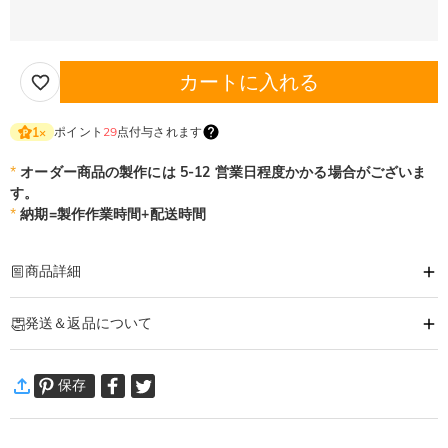
カートに入れる
ポイント
29
点付与されます
1
×
*
オーダー商品の製作には 5-12 営業日程度かかる場合がございま
す。
*
納期=製作作業時間+配送時間
商品詳細
商品番号
:
DRJN1331
発送＆返品について
あなたの気持ちを形に出来るオーダーメイドのネックレスです。
大切な人へ、自分へのご褒美に。特別な時に贈るオリジナルネックレス。
·
60日間返品可能
あなただけの一品をおつくりします。
保存
万一、ご注文商品にご満足いただけない場合は、商品が到着後60日
ネックレス詳細
以内に返品＆交換できます。
素材
:
シルバー合金
詳細はこちら