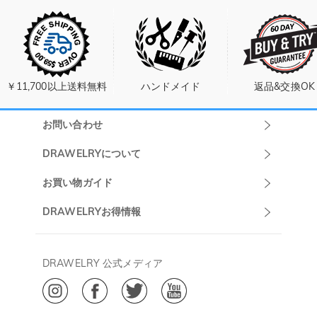
￥11,700以上送料無料
ハンドメイド
返品&交換OK
お問い合わせ
Drawelryカスタ
DRAWELRYについて
マーサポート
DRAWELRYについて
お買い物ガイド
午前10:00～
お問い合わせ
発送について
DRAWELRYお得情報
13:00
よくあるご質問
キャンセル/返品について
Drawelry Prime
午後15:00～
プライバシーポリシー
決済について
会員・ポイントについて
DRAWELRY 公式メディア
18:00
ご利用規約
ジュエリーお手入れ
ご特定商取引法に基づく表示
(土日・祝日休み)
Drawelry Blog
@
メールアドレス:
service@drawelry.jp