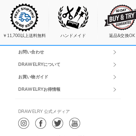
￥11,700以上送料無料
ハンドメイド
返品&交換OK
お問い合わせ
Drawelryカスタ
DRAWELRYについて
マーサポート
DRAWELRYについて
お買い物ガイド
午前10:00～
お問い合わせ
発送について
DRAWELRYお得情報
13:00
よくあるご質問
キャンセル/返品について
Drawelry Prime
午後15:00～
プライバシーポリシー
決済について
会員・ポイントについて
DRAWELRY 公式メディア
18:00
ご利用規約
ジュエリーお手入れ
ご特定商取引法に基づく表示
(土日・祝日休み)
Drawelry Blog
@
メールアドレス:
service@drawelry.jp