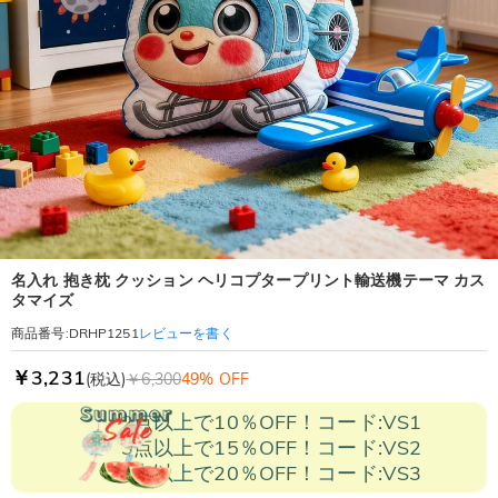
名入れ 抱き枕 クッション ヘリコプタープリント輸送機テーマ カス
タマイズ
レビューを書く
商品番号
:
DRHP1251
￥3,231
(税込)
￥6,300
49% OFF
2点以上で10％OFF！コード:VS1
3点以上で15％OFF！コード:VS2
5点以上で20％OFF！コード:VS3