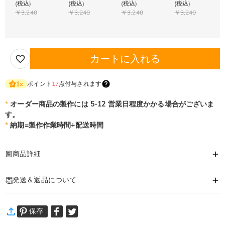
(税込)
(税込)
(税込)
(税込)
￥3,240
￥3,240
￥3,240
￥3,240
カートに入れる
ポイント
17
点付与されます
1
×
*
オーダー商品の製作には 5-12 営業日程度かかる場合がございま
す。
*
納期=製作作業時間+配送時間
商品詳細
商品番号
:
DRHP1251
発送＆返品について
お好きな柄物やイニシャル、名前などを入れて作った可愛い玄関マットです。
マットならお客様をお出迎えする玄関も少し特別な空間に。
·
60日間返品可能
洗えるなので、お気に入りのマットは綺麗なままずっとお使い頂けます。
保存
万一、ご注文商品にご満足いただけない場合は、商品が到着後60日
ご自宅用以外にも、結婚、出産、新築祝 いなど、大切な方への贈り物に最適で
以内に返品＆交換できます。