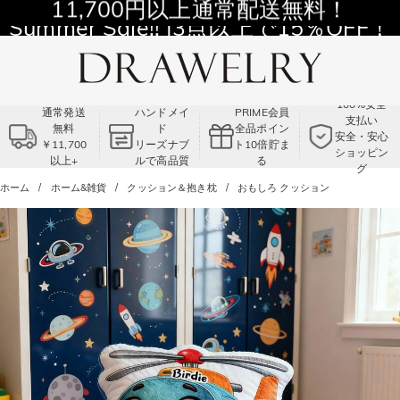
11,700円以上通常配送無料！
Summer Sale!! |3点以上で15％OFF！
コード:VS2
100%安全
通常発送
ハンドメイ
PRIME会員
支払い
無料
ド
全品ポイン
安全・安心
￥11,700
リーズナブ
ト10倍貯ま
ショッピン
以上+
ルで高品質
る
グ
ホーム
ホーム&雑貨
クッション＆抱き枕
おもしろ クッション