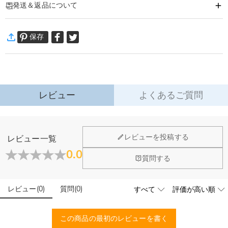
発送＆返品について
LEDミラーの光で幻想的な屋内装飾に♪
付属のリモコンで31色の点灯操作が可能なので、お部屋に合わせたデコレーシ
·
60日間返品可能
ョンも可能です。
保存
万一、ご注文商品にご満足いただけない場合は、商品が到着後60日
開店開業祝いや結婚祝いお誕生日など沢山のシーンで活躍します。
以内に返品＆交換できます。
友人、恋人、家族のプレゼントにも適用しています！お好きな文字を入れてオ
詳細はこちら
リジナルインテリアとしても大人気です！
レビュー
よくあるご質問
レビューを投稿する
レビュー一覧
0.0
質問する
レビュー
(
0
)
質問
(
0
)
この商品の最初のレビューを書く