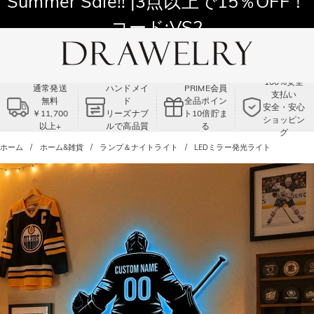
11,700円以上通常配送無料！
Summer Sale!! |3点以上で15％OFF！
コード:VS2
100%安全
通常発送
ハンドメイ
PRIME会員
支払い
無料
ド
全品ポイン
安全・安心
￥11,700
リーズナブ
ト10倍貯ま
ショッピン
以上+
ルで高品質
る
グ
ホーム
ホーム&雑貨
ランプ＆ナイトライト
LEDミラー発光ライト