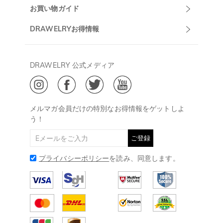
マーサポート
DRAWELRYについて
お買い物ガイド
午前10:00～
お問い合わせ
発送について
DRAWELRYお得情報
13:00
よくあるご質問
キャンセル/返品について
Drawelry Prime
午後15:00～
プライバシーポリシー
決済について
会員・ポイントについて
DRAWELRY 公式メディア
18:00
ご利用規約
ジュエリーお手入れ
ご特定商取引法に基づく表示
(土日・祝日休み)
Drawelry Blog
@
メールアドレス:
service@drawelry.jp
メルマガ会員だけの特別なお得情報をゲットしよ
う！
ご登録
プライバシーポリシー
を読み、同意します。