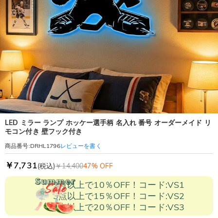
LED ミラー ランプ ホッケー選手柄 名入れ 番号 オーダーメイド リ
モコン付き 壁フック付き
レビューを書く
商品番号
:
DRHL1796
￥7,731
(税込)
￥14,400
47% OFF
2点以上で10％OFF！コード:VS1
3点以上で15％OFF！コード:VS2
5点以上で20％OFF！コード:VS3