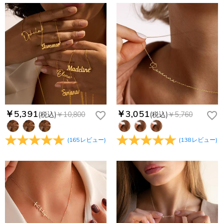
商品に納品書などの明細書は同梱されますか？
無料となります。（一部離島や遠方へご発送の場合、中継料が
認してから制作となります。大量生産品ではなく、一つ一つ手
別途加算されます。）
でお作りしており、予定作業時間は商品ページに記載しており
ご注文の納品書・領収書といった明細書は商品に同梱しており
商品を海外へ直接発送することは可能でしょうか。
ます。そしてご購入の際にお選び頂いた「配送方法」の選択に
ません。領収書発行をご希望の場合は、ご注文明細をメールに
よって、お届け日数が異なります。詳細は
配送について
までご
てご確認ください。
はい、対応可能です。海外配送をご希望の場合は、カスタマー
返品・交換はできますか？
確認ください。.
サポートまで詳しい海外配送先情報をお送りください。配送先
の国・地域によって送料が異なります。また、海外配送の際は
お客様が商品受け取り後、60日以内の未使用品の返品は可能で
受取人様に関税が発生する場合がございます。
す。受注生産品のため、返品は50%の返品手数料(材料費)が発
注文＆支払いについて
生致します。詳細は
キャンセル/返品について
までご確認くだ
注文後に注文の内容を変更できますか？
さい。.
もし注文確認メールをご確認後、注文内容に間違いでもありま
￥5,391
￥3,051
(税込)
￥10,800
(税込)
￥5,760
Drawelryからのメールが届きません。
したら、至急カスタマーサポート【Eメール：
service@drawelry.jp】までご連絡ください。ご連絡頂く時に注
Drawelryからのメールが届いていない場合、次の可能性が考え
支払方法は何がありますか？
(
165
レビュー
)
(
138
レビュー
)
文番号もお送りください。
られます。原因①迷惑メールフォルダに移動されている。解決
策：迷惑メールフォルダに届いているDrawelryからのメールを
お支払い方法は、クレジットカード、コンビニ前払い、
コンビニ前払いのお支払い期限はいつまででしょう
迷惑メールでないよう操作して、service@drawelry.jp からの
Paypal、ApplePay、GooglePayからお選びいただけます。
か
メールが正しく届くように、迷惑メールフィルターの設定を変
更してください。原因②通信状態などによりメールの到着が遅
コンビニ前払いのお支払い期限はご注文から 6 日間となりま
れている。解決策：数時間たっても届かない場合は、今後お送
支払い情報は保護されますか？
す。
りするメールも遅れる可能性がありますので、別のメールアド
お支払い情報は高度なセキュリティで保護されております。お
レスからお名前とご住所を記載したメールを
個人情報は保護されますか？
客様のお支払い情報は当社のサーバーに一切保存されません。