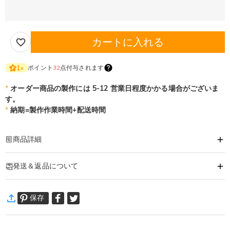
カートに入れる
ポイント
32
点付与されます
1
×
*
オーダー商品の製作には 5-12 営業日程度かかる場合がございま
す。
*
納期=製作作業時間+配送時間
商品詳細
商品番号
:
DRJN1671
発送＆返品について
あなたの気持ちを形に出来るオーダーメイドのネックレスです。
大切な人へ、自分へのご褒美に。特別な時に贈るオリジナルネックレス。
·
発送について
あなただけの一品をおつくりします。
保存
通常配送
:
5-9
営業日
￥1,620 (注文数 < ￥11,700)
無料 (注文数 > ￥11,700)
速達配送
:
3-5
営業日