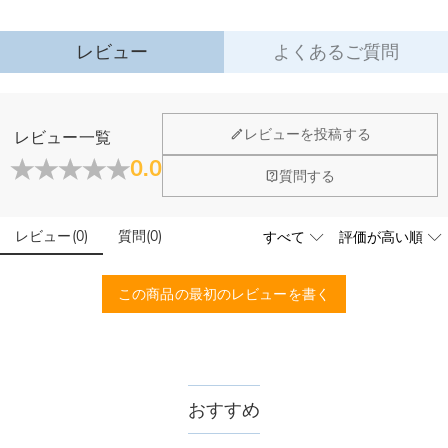
￥4,680 (注文数 < ￥25,200)
無料 (注文数 > ￥25,200)
詳細はこちら
レビュー
よくあるご質問
·
60日間返品可能
万一、ご注文商品にご満足いただけない場合は、商品が到着後60日
以内に返品＆交換できます。
ジュエリーについて
レビューを投稿する
レビュー一覧
詳細はこちら
店頭や実店舗とかありますか？
0.0
質問する
店舗に費やす家賃や保険、人的労力等のコストを節約して、商
石は本物のダイヤモンドですか？
品自身が値下げできるために、現在はオンラインストアのみ運
営しております。
レビュー
(
0
)
質問
(
0
)
輝きと高い硬度を誇る最高級品質グレード5Aのキューピッド
こちらの商品を身に付けると、肌が緑色に変色しま
ジルコニアを使用しており、その中でも専門の職人によるカッ
すか？
トを施し、最上級位のスーパーキュービックジルコニアとなり
この商品の最初のレビューを書く
ます。
いいえ、肌を緑色に変色させたのは真鍮や銅が含まれた製品で
す。Drawelryの製品は18Kゴールドコーティング5回も施し、
配送＆返品について
品質は国際検証機関SGSによって検証されています。
送料はいくらですか？
送料は配送方法によって異なります。通常配送は送料が1,620
おすすめ
注文した商品はいつ届きますか？
円で、11,700円以上で無料になります。速達配送は送料が
4,680円になります。ご注文金額が25,200以上なら速達配送も
納期=製作作業時間+配送時間 受注製作品のため、ご入金を確