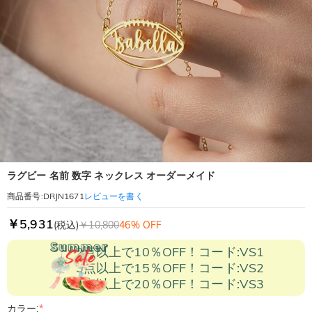
ラグビー 名前 数字 ネックレス オーダーメイド
レビューを書く
商品番号
:
DRJN1671
￥5,931
(税込)
￥10,800
46% OFF
2点以上で10％OFF！コード:VS1
3点以上で15％OFF！コード:VS2
5点以上で20％OFF！コード:VS3
カラー:
*