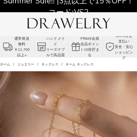
11,700円以上通常配送無料！
Summer Sale!! |3点以上で15％OFF！
コード:VS2
100%安全
通常発送
ハンドメイ
PRIME会員
支払い
無料
ド
全品ポイン
安全・安心
￥11,700
リーズナブ
ト10倍貯ま
ショッピン
以上+
ルで高品質
る
グ
ホーム
ジュエリー
ネックレス
ネーム ネックレス