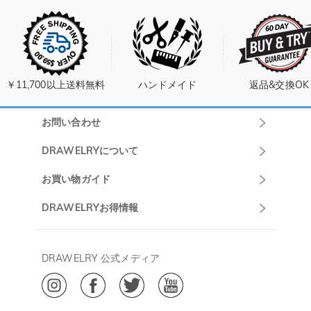
￥11,700以上送料無料
ハンドメイド
返品&交換OK
お問い合わせ
Drawelryカスタ
DRAWELRYについて
マーサポート
DRAWELRYについて
お買い物ガイド
午前10:00～
お問い合わせ
発送について
DRAWELRYお得情報
13:00
よくあるご質問
キャンセル/返品について
Drawelry Prime
午後15:00～
プライバシーポリシー
決済について
会員・ポイントについて
DRAWELRY 公式メディア
18:00
ご利用規約
ジュエリーお手入れ
ご特定商取引法に基づく表示
(土日・祝日休み)
Drawelry Blog
@
メールアドレス:
service@drawelry.jp