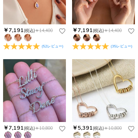
service@drawelry.jp へ送信してください。原因③メールアド
Paypal又はクレジットカート発行会社によって処理されます。
当社では、個人情報保護を目的としたコンプライアンスに則
レスの入力に誤りがある。解決策：お名前とご住所を記載した
り、プライバシーポリシーを定めています。お客様に安心かつ
メールを service@drawelry.jp へ送信してください。
安全にご利用いただけるよう最善の注意を払い、個人情報を厳
重に取り扱っています。 詳細は
プライバシーポリシー
までご
￥7,191
￥7,191
(税込)
￥14,400
(税込)
￥14,400
確認ください
(
52
レビュー
)
(
35
レビュー
)
￥7,191
￥5,391
(税込)
￥10,800
(税込)
￥10,800