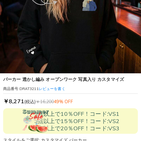
パーカー 透かし編み オープンワーク 写真入り カスタマイズ
レビューを書く
商品番号
:
DRAT3211
￥8,271
(税込)
￥16,200
49% OFF
2点以上で10％OFF！コード:VS1
3点以上で15％OFF！コード:VS2
5点以上で20％OFF！コード:VS3
スタイルをご選択: カスタマイズ パーカー