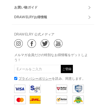
マーサポート
DRAWELRYについて
お買い物ガイド
午前10:00～
お問い合わせ
発送について
DRAWELRYお得情報
13:00
よくあるご質問
キャンセル/返品について
Drawelry Prime
午後15:00～
プライバシーポリシー
決済について
会員・ポイントについて
DRAWELRY 公式メディア
18:00
ご利用規約
ジュエリーお手入れ
ご特定商取引法に基づく表示
(土日・祝日休み)
Drawelry Blog
@
メールアドレス:
service@drawelry.jp
メルマガ会員だけの特別なお得情報をゲットしよ
う！
ご登録
プライバシーポリシー
を読み、同意します。