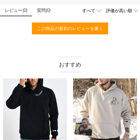
で、秋冬の重ね着コーデに大活躍。
まずお気に入りのデザインを選んで、ページに表示した項目や
服の印刷に色違いが出ることがありますか？
レビュー
(
0
)
質問
(
0
)
選択しを選んでから、カートに追加してご注文手続きをお願い
ユニセックスなモダンさと、個性的なストリートウェアの雰囲気を併せ持ち、
いたします。
はい。ご覧になる環境（PCのモニタやスマホの画面）、商品
自己表現したいおしゃれな女性にぴったりです。
どうやって自分に合うサイズを選びますか？
撮影時の照明等によりイメージ画像が実際の商品と色味が異な
この商品の最初のレビューを書く
る場合がございます。
まずお気に入りのデザインを選んで、商品ページの画像にサイ
ナイトアウト、ストリートコーデ、エクササイズ、普段のカジュアルコーデま
ズ表を参考して、自分に合うサイズをお選びください。測定方
配送＆返品について
で幅広く対応。
法が異なるため、サイズに1〜2cm程度の誤差がある場合がご
普通のパーカーにはない、圧倒的な自信と存在感を与え、どこへ行っても視線
送料はいくらですか？
ざいます。
を集める特別な一着です。
送料は配送方法によって異なります。通常配送は送料が1,620
おすすめ
注文した商品はいつ届きますか？
円で、11,700円以上で無料になります。速達配送は送料が
4,680円になります。ご注文金額が25,200以上なら速達配送も
納期=製作作業時間+配送時間 受注製作品のため、ご入金を確
商品に納品書などの明細書は同梱されますか？
無料となります。（一部離島や遠方へご発送の場合、中継料が
認してから制作となります。大量生産品ではなく、一つ一つ手
別途加算されます。）
でお作りしており、予定作業時間は商品ページに記載しており
ご注文の納品書・領収書といった明細書は商品に同梱しており
商品を海外へ直接発送することは可能でしょうか。
ます。そしてご購入の際にお選び頂いた「配送方法」の選択に
ません。領収書発行をご希望の場合は、ご注文明細をメールに
よって、お届け日数が異なります。詳細は
配送について
までご
てご確認ください。
はい、対応可能です。海外配送をご希望の場合は、カスタマー
返品・交換はできますか？
確認ください。.
サポートまで詳しい海外配送先情報をお送りください。配送先
の国・地域によって送料が異なります。また、海外配送の際は
お客様が商品受け取り後、60日以内の未使用品の返品は可能で
受取人様に関税が発生する場合がございます。
す。受注生産品のため、返品は50%の返品手数料(材料費)が発
注文＆支払いについて
生致します。詳細は
キャンセル/返品について
までご確認くだ
注文後に注文の内容を変更できますか？
さい。.