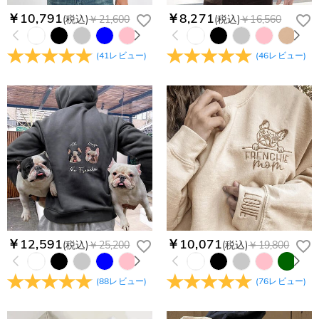
もし注文確認メールをご確認後、注文内容に間違いでもありま
￥10,791
￥8,271
(税込)
￥21,600
(税込)
￥16,560
Drawelryからのメールが届きません。
したら、至急カスタマーサポート【Eメール：
service@drawelry.jp】までご連絡ください。ご連絡頂く時に注
Drawelryからのメールが届いていない場合、次の可能性が考え
支払方法は何がありますか？
(
41
レビュー
)
(
46
レビュー
)
文番号もお送りください。
られます。原因①迷惑メールフォルダに移動されている。解決
策：迷惑メールフォルダに届いているDrawelryからのメールを
お支払い方法は、クレジットカード、コンビニ前払い、
コンビニ前払いのお支払い期限はいつまででしょう
迷惑メールでないよう操作して、service@drawelry.jp からの
Paypal、ApplePay、GooglePayからお選びいただけます。
か
メールが正しく届くように、迷惑メールフィルターの設定を変
更してください。原因②通信状態などによりメールの到着が遅
コンビニ前払いのお支払い期限はご注文から 6 日間となりま
れている。解決策：数時間たっても届かない場合は、今後お送
支払い情報は保護されますか？
す。
りするメールも遅れる可能性がありますので、別のメールアド
お支払い情報は高度なセキュリティで保護されております。お
レスからお名前とご住所を記載したメールを
個人情報は保護されますか？
客様のお支払い情報は当社のサーバーに一切保存されません。
service@drawelry.jp へ送信してください。原因③メールアド
Paypal又はクレジットカート発行会社によって処理されます。
当社では、個人情報保護を目的としたコンプライアンスに則
商品仕様
レスの入力に誤りがある。解決策：お名前とご住所を記載した
り、プライバシーポリシーを定めています。お客様に安心かつ
メールを service@drawelry.jp へ送信してください。
素材
:
ポリエステル
安全にご利用いただけるよう最善の注意を払い、個人情報を厳
重に取り扱っています。 詳細は
プライバシーポリシー
までご
￥12,591
￥10,071
(税込)
￥25,200
(税込)
￥19,800
確認ください
(
88
レビュー
)
(
76
レビュー
)