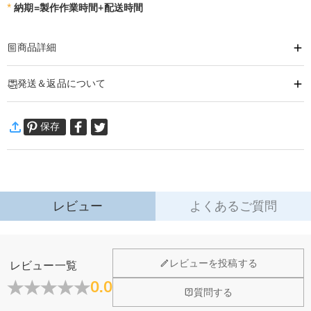
*
納期=製作作業時間+配送時間
商品詳細
商品番号
:
DRAT3211
発送＆返品について
季節のコーデを一気に格上げる、セクシーレース透かし編みバックレスパーカ
ー。
·
60日間返品可能
リラックスできる着心地と、目を引く魅力を大胆に融合させた一着です。
保存
万一、ご注文商品にご満足いただけない場合は、商品が到着後60日
軽量で通気性に優れたシアーメッシュ素材を使用し、オープンバックのシルエ
以内に返品＆交換できます。
ットが大胆ながら品のあるセクシーさを演出。
詳細はこちら
お好きなプリントや刺繍で、世界に一つだけのパーカーに。
お名前、大切な写真、記念日の日付、こだわりの柄やロゴなど、思いのままに
レビュー
よくあるご質問
デザインを反映できます。
自分らしさを表現したり、特別な瞬間を残したり、大切な方への心のこもった
贈り物にも最適。
服＆ファッション
レビューを投稿する
レビュー一覧
あなただけの唯一無二のマスターピースに仕上がります。
どうやってオリジナル服をオーダーメイドします
0.0
閉じる
質問する
か？
前側はあたたかく着心地抜群、バックはスタイルアップする華やかなデザイン