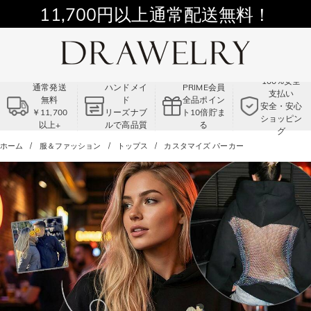
11,700円以上通常配送無料！
Summer Sale!! |3点以上で15％OFF！
コード:VS2
100%安全
通常発送
ハンドメイ
PRIME会員
支払い
無料
ド
全品ポイン
安全・安心
￥11,700
リーズナブ
ト10倍貯ま
ショッピン
以上+
ルで高品質
る
グ
ホーム
服＆ファッション
トップス
カスタマイズ パーカー