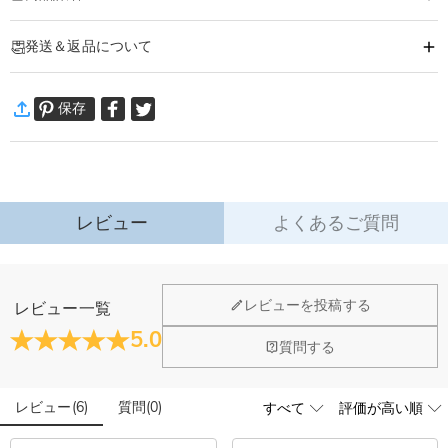
商品番号
:
DRJK0757
発送＆返品について
日常の持ち歩きと贈り物を格上げる、耐久性・エレガンス・心のこもったオー
ダーメイド性を兼ね備えた逸品。カップルや友人、あらゆる特別な贈り物のシ
·
発送について
ーンに最適です。
保存
通常配送
:
5-9
営業日
「大切な思い出を守る唯一無二の記念品」としてクラシックなアクセサリーで
￥1,620 (注文数 < ￥11,700)
無料 (注文数 > ￥11,700)
す。高品質な金属製で、スリムなポリッシュ仕上げ・堅牢な造りを備え、日常
速達配送
:
3-5
営業日
的に鍵・バッグ・リュック・車のキーに取り付けて使用するのに最適です。
￥4,680 (注文数 < ￥25,200)
無料 (注文数 > ￥25,200)
誕生日・バレンタインデー・記念日はもちろん、心遣いを伝えるサプライズに
詳細はこちら
もぴったり。実用性と想いが融合したこのキーホルダーは、持ち歩くたびに
レビュー
よくあるご質問
·
60日間返品可能
愛・友情・忘れがたい瞬間を優しく思い出させてくれます。
万一、ご注文商品にご満足いただけない場合は、商品が到着後60日
以内に返品＆交換できます。
ジュエリーについて
レビューを投稿する
レビュー一覧
詳細はこちら
店頭や実店舗とかありますか？
5.0
質問する
店舗に費やす家賃や保険、人的労力等のコストを節約して、商
石は本物のダイヤモンドですか？
品自身が値下げできるために、現在はオンラインストアのみ運
営しております。
レビュー
(
6
)
質問
(
0
)
輝きと高い硬度を誇る最高級品質グレード5Aのキューピッド
こちらの商品を身に付けると、肌が緑色に変色しま
ジルコニアを使用しており、その中でも専門の職人によるカッ
すか？