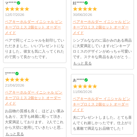
トを施し、最上級位のスーパーキュービックジルコニアとなり
マ*****
妊*****
ます。
いいえ、肌を緑色に変色させたのは真鍮や銅が含まれた製品で
12/07/2026
30/06/2026
す。Drawelryの製品は18Kゴールドコーティング5回も施し、
配送＆返品について
品質は国際検証機関SGSによって検証されています。
ペアキーホルダー イニシャル ピン
ペアキーホルダー イニシャル ピン
キープロミス 2個セット オーダー
送料はいくらですか？
キープロミス 2個セット オーダー
メイド
メイド
送料は配送方法によって異なります。通常配送は送料が1,620
ペアで同じイニシャルを刻印してい
シンプルななのに温かみのある商品
注文した商品はいつ届きますか？
円で、11,700円以上で無料になります。速達配送は送料が
ただきました。いいプレゼントにな
に大変満足しています♪ピンキープ
4,680円になります。ご注文金額が25,200以上なら速達配送も
納期=製作作業時間+配送時間 受注製作品のため、ご入金を確
りました。彼女も気に入ってくれた
ロミスのデザインがめっちゃ可愛い
商品に納品書などの明細書は同梱されますか？
無料となります。（一部離島や遠方へご発送の場合、中継料が
ので買って良かったです。
認してから制作となります。大量生産品ではなく、一つ一つ手
です。ステキな商品をありがとうご
別途加算されます。）
ざいました(*^^*)
でお作りしており、予定作業時間は商品ページに記載しており
もっと見る
ご注文の納品書・領収書といった明細書は商品に同梱しており
商品を海外へ直接発送することは可能でしょうか。
ます。そしてご購入の際にお選び頂いた「配送方法」の選択に
ません。領収書発行をご希望の場合は、ご注文明細をメールに
T*****
よって、お届け日数が異なります。詳細は
配送について
までご
てご確認ください。
はい、対応可能です。海外配送をご希望の場合は、カスタマー
あ*****
返品・交換はできますか？
確認ください。.
サポートまで詳しい海外配送先情報をお送りください。配送先
21/06/2026
の国・地域によって送料が異なります。また、海外配送の際は
お客様が商品受け取り後、60日以内の未使用品の返品は可能で
11/06/2026
ペアキーホルダー イニシャル ピン
受取人様に関税が発生する場合がございます。
キープロミス 2個セット オーダー
す。受注生産品のため、返品は50%の返品手数料(材料費)が発
ペアキーホルダー イニシャル ピン
注文＆支払いについて
メイド
キープロミス 2個セット オーダー
生致します。詳細は
キャンセル/返品について
までご確認くだ
メイド
注文後に注文の内容を変更できますか？
お品物の質感も良く、ほどよい重み
さい。.
もあり、文字も綺麗に彫って頂き、
夫にプレゼントしました。とても喜
もし注文確認メールをご確認後、注文内容に間違いでもありま
大変満足しております。 2人でこれ
んでくれ嬉しかったです。仕上がり
Drawelryからのメールが届きません。
したら、至急カスタマーサポート【Eメール：
から大切に使用していきたいと思い
も素敵で満足なお品物でした！
service@drawelry.jp】までご連絡ください。ご連絡頂く時に注
ます！
Drawelryからのメールが届いていない場合、次の可能性が考え
もっと見る