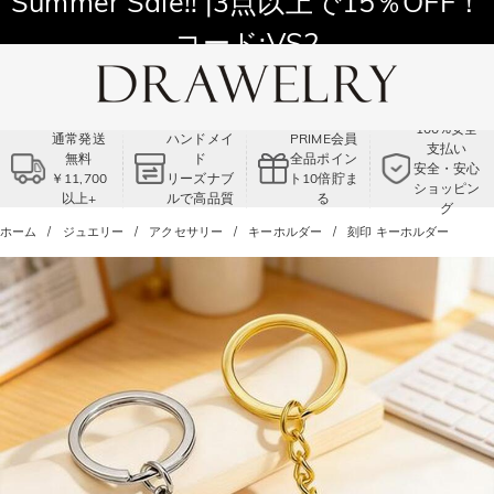
11,700円以上通常配送無料！
Summer Sale!! |3点以上で15％OFF！
コード:VS2
100%安全
通常発送
ハンドメイ
PRIME会員
支払い
無料
ド
全品ポイン
安全・安心
￥11,700
リーズナブ
ト10倍貯ま
ショッピン
以上+
ルで高品質
る
グ
ホーム
ジュエリー
アクセサリー
キーホルダー
刻印 キーホルダー