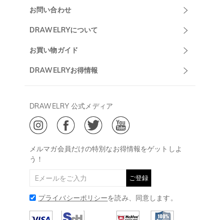
お問い合わせ
Drawelryカスタ
DRAWELRYについて
マーサポート
DRAWELRYについて
お買い物ガイド
午前10:00～
お問い合わせ
発送について
DRAWELRYお得情報
13:00
よくあるご質問
キャンセル/返品について
Drawelry Prime
午後15:00～
プライバシーポリシー
決済について
会員・ポイントについて
DRAWELRY 公式メディア
18:00
ご利用規約
ジュエリーお手入れ
ご特定商取引法に基づく表示
(土日・祝日休み)
Drawelry Blog
@
メールアドレス:
service@drawelry.jp
メルマガ会員だけの特別なお得情報をゲットしよ
う！
ご登録
プライバシーポリシー
を読み、同意します。