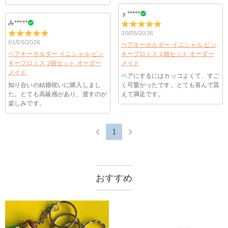
支払方法は何がありますか？
文番号もお送りください。
られます。原因①迷惑メールフォルダに移動されている。解決
ｙ*****
策：迷惑メールフォルダに届いているDrawelryからのメールを
お支払い方法は、クレジットカード、コンビニ前払い、
み*****
コンビニ前払いのお支払い期限はいつまででしょう
迷惑メールでないよう操作して、service@drawelry.jp からの
Paypal、ApplePay、GooglePayからお選びいただけます。
20/05/2026
か
メールが正しく届くように、迷惑メールフィルターの設定を変
01/05/2026
ペアキーホルダー イニシャル ピン
更してください。原因②通信状態などによりメールの到着が遅
コンビニ前払いのお支払い期限はご注文から 6 日間となりま
ペアキーホルダー イニシャル ピン
キープロミス 2個セット オーダー
れている。解決策：数時間たっても届かない場合は、今後お送
支払い情報は保護されますか？
す。
キープロミス 2個セット オーダー
メイド
りするメールも遅れる可能性がありますので、別のメールアド
メイド
お支払い情報は高度なセキュリティで保護されております。お
ペアにするにはカッコよくて、すご
レスからお名前とご住所を記載したメールを
個人情報は保護されますか？
知り合いの結婚祝いに購入しまし
く可愛かったです。とても喜んで貰
客様のお支払い情報は当社のサーバーに一切保存されません。
service@drawelry.jp へ送信してください。原因③メールアド
た。とても高級感があり、渡すのが
えて満足です。
Paypal又はクレジットカート発行会社によって処理されます。
当社では、個人情報保護を目的としたコンプライアンスに則
レスの入力に誤りがある。解決策：お名前とご住所を記載した
楽しみです。
り、プライバシーポリシーを定めています。お客様に安心かつ
メールを service@drawelry.jp へ送信してください。
安全にご利用いただけるよう最善の注意を払い、個人情報を厳
重に取り扱っています。 詳細は
プライバシーポリシー
までご
1
確認ください
おすすめ