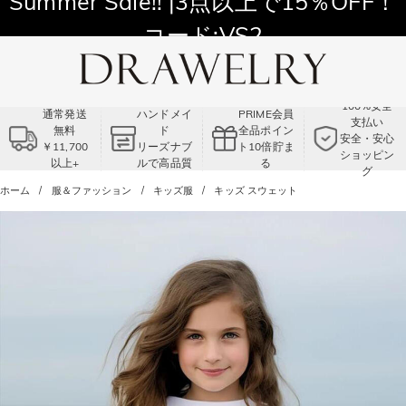
11,700円以上通常配送無料！
Summer Sale!! |3点以上で15％OFF！
コード:VS2
100%安全
通常発送
ハンドメイ
PRIME会員
支払い
無料
ド
全品ポイン
安全・安心
￥11,700
リーズナブ
ト10倍貯ま
ショッピン
以上+
ルで高品質
る
グ
ホーム
服＆ファッション
キッズ服
キッズ スウェット