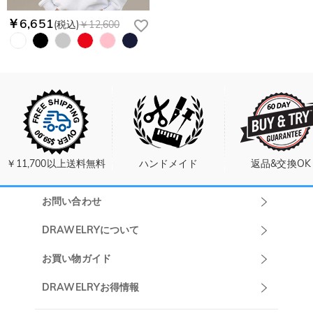
￥6,651
(税込)
￥12,600
￥11,700以上送料無料
ハンドメイド
返品&交換OK
お問い合わせ
Drawelryカスタ
DRAWELRYについて
マーサポート
DRAWELRYについて
お買い物ガイド
午前10:00～
お問い合わせ
発送について
DRAWELRYお得情報
13:00
よくあるご質問
キャンセル/返品について
Drawelry Prime