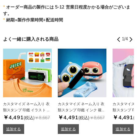
*
オーダー商品の製作には 5-12 営業日程度かかる場合がございま
す。
*
納期=製作作業時間+配送時間
よく一緒に購入される商品
1
/
4
カスタマイズ ネーム入り 衣
カスタマイズ ネーム入り 衣
カスタマイズ 
類スタンプ 印鑑 イラスト か
類スタンプ 印鑑 インク 褪せ
類スタンプ 印
わいい クリエイティブ キッ
￥4,491
ないスタンプ 新学期 ギフト
￥4,491
ザイン おもち
￥4,491
(税込)
￥8,667
(税込)
￥8,667
(
ズへのギフト
追加する
追加する
追加する