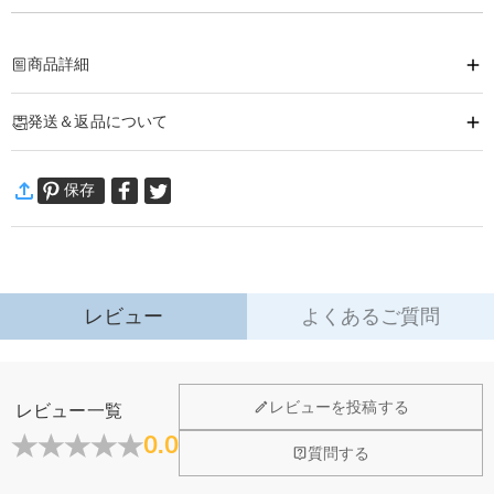
商品詳細
商品番号
:
DRAK0103
発送＆返品について
普段使いはもちろん、記念日やイベント用のプレゼントなどにオリジナルのカ
スタマイズスウェットはいかがでしょうか。
·
60日間返品可能
名前、写真、メッセージなどを入れるオリジナルキッズスウェットが登場で
保存
万一、ご注文商品にご満足いただけない場合は、商品が到着後60日
す！
以内に返品＆交換できます。
幼児にも優しい素材で、兄弟、姉妹と友達はおそろいの思い出服として着用で
詳細はこちら
きます！
商品仕様
素材
:
100％綿
レビュー
よくあるご質問
袖丈
:
長袖
レビューを投稿する
レビュー一覧
0.0
質問する