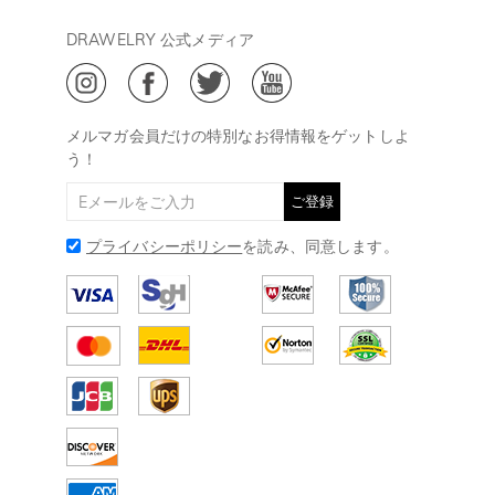
午後15:00～
プライバシーポリシー
決済について
会員・ポイントについて
DRAWELRY 公式メディア
18:00
ご利用規約
ジュエリーお手入れ
ご特定商取引法に基づく表示
(土日・祝日休み)
Drawelry Blog
@
メールアドレス:
service@drawelry.jp
メルマガ会員だけの特別なお得情報をゲットしよ
う！
ご登録
プライバシーポリシー
を読み、同意します。