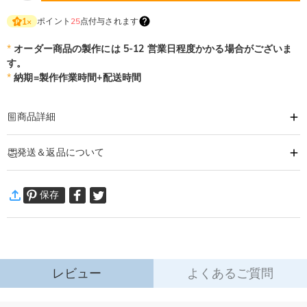
ポイント
25
点付与されます
1
×
*
オーダー商品の製作には 5-12 営業日程度かかる場合がございま
す。
*
納期=製作作業時間+配送時間
商品詳細
商品番号
:
DRHO5282
発送＆返品について
お名前、好きな写真、画像、メッセージでオーダーメイドできる収納バスケッ
ト！
·
60日間返品可能
おしゃれで可愛い、実用性高く、オリジナルなストレージバスケット。
保存
万一、ご注文商品にご満足いただけない場合は、商品が到着後60日
洗濯物収納 、おもちゃ収納、様々な場面で使用できる。
以内に返品＆交換できます。
プレゼントとしても大歓迎！
詳細はこちら
レビュー
よくあるご質問