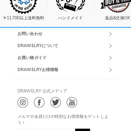
￥11,700以上送料無料
ハンドメイド
返品&交換OK
お問い合わせ
Drawelryカスタ
DRAWELRYについて
マーサポート
DRAWELRYについて
お買い物ガイド
午前10:00～
お問い合わせ
発送について
DRAWELRYお得情報
13:00
よくあるご質問
キャンセル/返品について
Drawelry Prime
午後15:00～
プライバシーポリシー
決済について
会員・ポイントについて
DRAWELRY 公式メディア
18:00
ご利用規約
ジュエリーお手入れ
ご特定商取引法に基づく表示
(土日・祝日休み)
Drawelry Blog
@
メールアドレス:
service@drawelry.jp
メルマガ会員だけの特別なお得情報をゲットしよ
う！