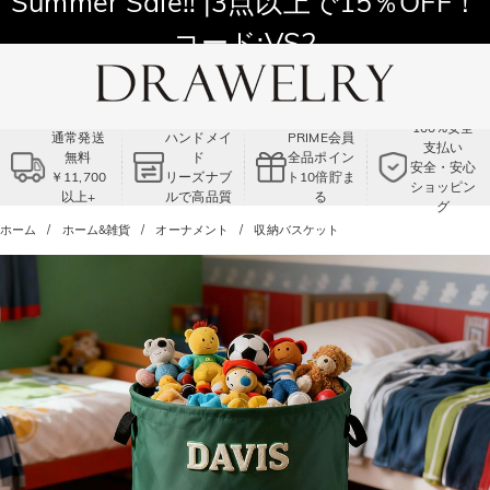
Summer Sale!! |3点以上で15％OFF！
コード:VS2
100%安全
通常発送
ハンドメイ
PRIME会員
支払い
無料
ド
全品ポイン
安全・安心
￥11,700
リーズナブ
ト10倍貯ま
ショッピン
以上+
ルで高品質
る
グ
ホーム
ホーム&雑貨
オーナメント
収納バスケット