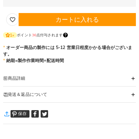
カートに入れる
ポイント
36
点付与されます
1
×
*
オーダー商品の製作には 5-12 営業日程度かかる場合がございま
す。
*
納期=製作作業時間+配送時間
商品詳細
商品番号
:
DRAA0205
発送＆返品について
お名前や大切なひとへのメッセージを刻印します。
思いを込めていつもそばで使ってもらえるものをプレゼント♪
·
発送について
いろいろな記念日やイベントにオリジナルベルトの贈りものはいかがですか。
保存
通常配送
:
5-9
営業日
誕生日・父の日・退職 定年退職祝い・記念日・送別会・革婚式・成人祝い・卒
￥1,620 (注文数 < ￥11,700)
無料 (注文数 > ￥11,700)
業祝い・還暦祝い・古希祝い
速達配送
:
3-5
営業日
￥4,680 (注文数 < ￥25,200)
無料 (注文数 > ￥25,200)