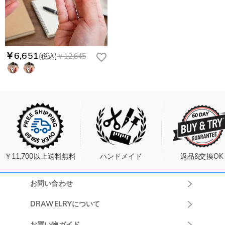
￥6,651
(税込)
￥12,645
￥11,700以上送料無料
ハンドメイド
返品&交換OK
お問い合わせ
Drawelryカスタ
DRAWELRYについて
マーサポート
DRAWELRYについて
お買い物ガイド