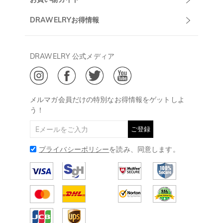
午前10:00～
お問い合わせ
発送について
DRAWELRYお得情報
13:00
よくあるご質問
キャンセル/返品について
Drawelry Prime
午後15:00～
プライバシーポリシー
決済について
会員・ポイントについて
DRAWELRY 公式メディア
18:00
ご利用規約
ジュエリーお手入れ
ご特定商取引法に基づく表示
(土日・祝日休み)
Drawelry Blog
@
メールアドレス:
service@drawelry.jp
メルマガ会員だけの特別なお得情報をゲットしよ
う！
ご登録
プライバシーポリシー
を読み、同意します。