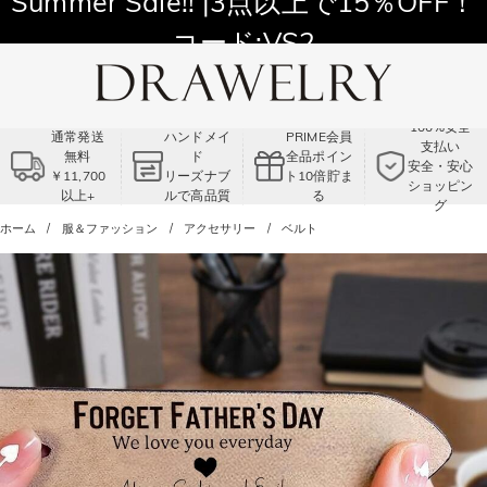
11,700円以上通常配送無料！
Summer Sale!! |3点以上で15％OFF！
コード:VS2
100%安全
通常発送
ハンドメイ
PRIME会員
支払い
無料
ド
全品ポイン
安全・安心
￥11,700
リーズナブ
ト10倍貯ま
ショッピン
以上+
ルで高品質
る
グ
ホーム
服＆ファッション
アクセサリー
ベルト