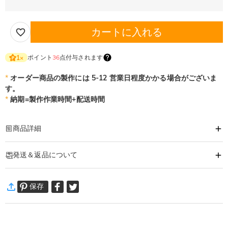
カートに入れる
ポイント
36
点付与されます
1
×
*
オーダー商品の製作には 5-12 営業日程度かかる場合がございま
す。
*
納期=製作作業時間+配送時間
商品詳細
商品番号
:
DRAA0211
発送＆返品について
お名前や大切なひとへのメッセージを刻印します。
思いを込めていつもそばで使ってもらえるものをプレゼント♪
·
60日間返品可能
いろいろな記念日やイベントにオリジナルベルトの贈りものはいかがですか。
保存
万一、ご注文商品にご満足いただけない場合は、商品が到着後60日
誕生日・父の日・退職 定年退職祝い・記念日・送別会・革婚式・成人祝い・卒
以内に返品＆交換できます。
業祝い・還暦祝い・古希祝い
詳細はこちら