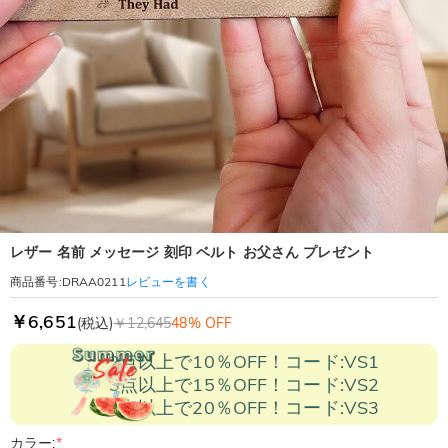
レザー 名前 メッセージ 刻印 ベルト お父さん プレゼント
レビューを書く
商品番号
:
DRAA0211
￥6,651
(税込)
￥12,645
48% OFF
2点以上で10％OFF！コード:VS1
3点以上で15％OFF！コード:VS2
5点以上で20％OFF！コード:VS3
カラー:
*