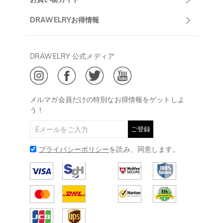
午前10:00～
お問い合わせ
発送について
DRAWELRYお得情報
13:00
よくあるご質問
キャンセル/返品について
Drawelry Prime
午後15:00～
プライバシーポリシー
決済について
会員・ポイントについて
DRAWELRY 公式メディア
18:00
ご利用規約
ジュエリーお手入れ
ご特定商取引法に基づく表示
(土日・祝日休み)
Drawelry Blog
@
メールアドレス:
service@drawelry.jp
メルマガ会員だけの特別なお得情報をゲットしよ
う！
ご登録
プライバシーポリシー
を読み、同意します。