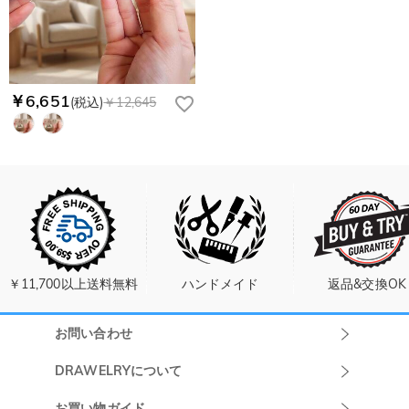
￥6,651
(税込)
￥12,645
￥11,700以上送料無料
ハンドメイド
返品&交換OK
お問い合わせ
Drawelryカスタ
DRAWELRYについて
マーサポート
DRAWELRYについて
お買い物ガイド