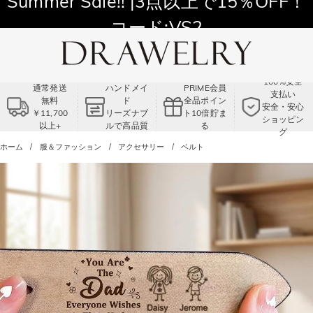
11,700円以上通常配送無料！
Summer Sale!! |3点以上で15％OFF！
コード:VS2
100%安全
通常発送
ハンドメイ
PRIME会員
支払い
無料
ド
全品ポイン
安全・安心
￥11,700
リーズナブ
ト10倍貯ま
ショッピン
以上+
ルで高品質
る
グ
ホーム
服＆ファッション
アクセサリー
ベルト