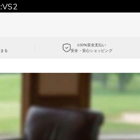
:VS2
100%安全支払い
貯まる
安全・安心ショッピング