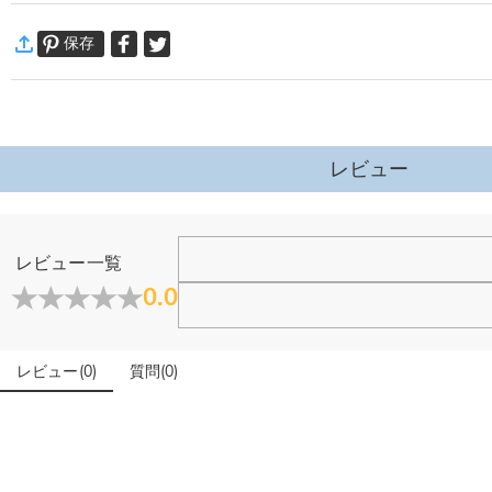
【持ち運びが簡単】コンパクトなサイズと軽量設計により、持ち運びが簡単で、
·
60日間返品可能
【耐久性】ゴルフ多機能バッグは高品質の本革素材で作られており、頑丈で耐久
保存
万一、ご注文商品にご満足いただけない場合は、商品が到着後60日
【幅広い用途】: ゴルフトレーニング、競技、日常生活に適しています。小さ
詳細はこちら
【完璧なギフト】ゴルフ愛好家や初心者への完璧なギフト。
レビュー
ホーム＆雑貨
レビュー一覧
大量注文の制作は承っておりますか？
0.0
はい、対応可能です。ご希望の数量、デザイン、文字内容、ご
写真アップロードする必要のある商品に、アップロード
レビュー
(
0
)
質問
(
0
)
商品のベスト効果のために、お写真を選ぶ際に可能な限り最高
配送＆返品について
送料はいくらですか？
送料は配送方法によって異なります。通常配送は送料が1,620円で
注文した商品はいつ届きますか？