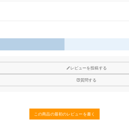
コース上での使用が簡単です。
性があり、通常の使用による磨耗に耐えます。
以内に返品＆交換できます。
なゴルフボールポーチはゴルフトレーニングの収納バッグに最適です。
レビューを投稿する
質問する
予算などをご連絡いただけましたら、無料でお見積もりを作成いたしま
する画像に要求や制限等はありますか？
品質（画素数の高画像データ）の画像をご使用ください。
この商品の最初のレビューを書く
、11,700円以上で無料になります。速達配送は送料が4,680円にな