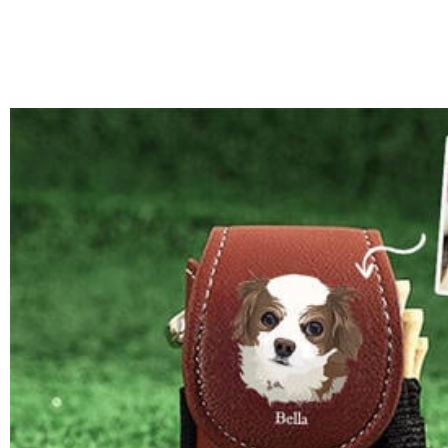
部離島や遠方へご発送の場合、中継料が別途加算されます。）
納期=製作作業時間+配送時間 受注製作品のため、ご入金を確
商品に納品書などの明細書は同梱されますか？
入の際にお選び頂いた「配送方法」の選択によって、お届け日
ご注文の納品書・領収書といった明細書は商品に同梱しており
商品を海外へ直接発送することは可能でしょうか。
はい、対応可能です。海外配送をご希望の場合は、カスタマー
返品・交換はできますか？
が発生する場合がございます。
お客様が商品受け取り後、60日以内の未使用品の返品は可能です
注文＆支払いについて
注文後に注文の内容を変更できますか？
もし注文確認メールをご確認後、注文内容に間違いでもありましたら、
Drawelryからのメールが届きません。
Drawelryからのメールが届いていない場合、次の可能性が考
支払方法は何がありますか？
いよう操作して、service@drawelry.jp からのメ
も届かない場合は、今後お送りするメールも遅れる可能性がありますの
お支払い方法は、クレジットカード、コンビニ前払い、Paypal、Ap
コンビニ前払いのお支払い期限はいつまででしょうか
の入力に誤りがある。解決策：お名前とご住所を記載したメールを serv
コンビニ前払いのお支払い期限はご注文から 6 日間となります
支払い情報は保護されますか？
お支払い情報は高度なセキュリティで保護されております。お客