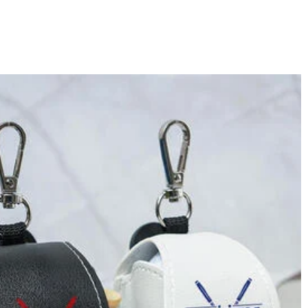
しており、予定作業時間は商品ページに記載しております。そしてご購
ください。
域によって送料が異なります。また、海外配送の際は受取人様に関税
す。詳細は
キャンセル/返品について
までご確認ください。.
p】までご連絡ください。ご連絡頂く時に注文番号もお送りください。
ールフォルダに届いているDrawelryからのメールを迷惑メールでな
原因②通信状態などによりメールの到着が遅れている。解決策：数時間たって
e@drawelry.jp へ送信してください。原因③メールアドレス
又はクレジットカート発行会社によって処理されます。