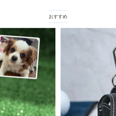
認してから制作となります。大量生産品ではなく、一つ一つ手でお作り
数が異なります。詳細は
配送について
までご確認ください。.
おすすめ
ません。領収書発行をご希望の場合は、ご注文明細をメールにてご確認
サポートまで詳しい海外配送先情報をお送りください。配送先の国・地
。受注生産品のため、返品は50%の返品手数料(材料費)が発生致しま
至急カスタマーサポート【Eメール：service@drawelry.j
えられます。原因①迷惑メールフォルダに移動されている。解決策：迷惑メ
ールが正しく届くように、迷惑メールフィルターの設定を変更してください。
で、別のメールアドレスからお名前とご住所を記載したメールを servic
plePay、GooglePayからお選びいただけます。
ice@drawelry.jp へ送信してください。
。
様のお支払い情報は当社のサーバーに一切保存されません。Paypal