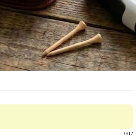
0
/
12