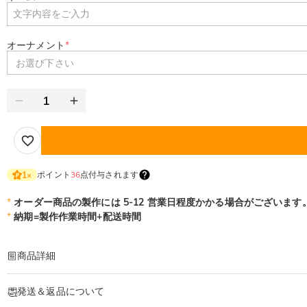
オーナメント
*
お選び下さい
ポイント
36
点付与されます
1
×
*
オーダー商品の製作には 5-12 営業日程度かかる場合がございます
*
納期=製作作業時間+配送時間
商品詳細
商品番号
:
DRHS0433
発送＆返品について
コンパクトで多機能！大容量ゴルフツール・アクセサリー収納ポーチ