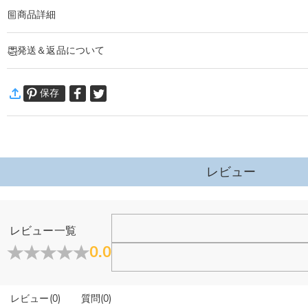
商品詳細
商品番号
:
DRHO5792
発送＆返品について
卒業や異動、新たなステージの門出にぴったりな、名前・メッセージ刻印可能なノ
レザー調表紙に名前、誕生花、メッセージなどを刻印でき、使い込むほど味わい
·
60日間返品可能
単なる文房具ではなく贈り手の想いを託した記念品。使うたび新しい一歩を後押
保存
万一、ご注文商品にご満足いただけない場合は、商品が到着後60日
こんなシーンにおすすめ
詳細はこちら
卒業祝い：新しい門出を祝う、心に残るギフトに
異動・退職祝い：同僚や先輩への感謝を込めたプレゼントに
親友への贈り物：夢や目標を応援する、オリジナルの応援アイテムに
娘さんへのプレゼント：名前入りのノートで、日々の思い出を刻んでほしい時に
レビュー
先生へのお礼：日々の業務や授業で使える、実用的で個性的な記念品に
レビュー一覧
0.0
レビュー
(
0
)
質問
(
0
)