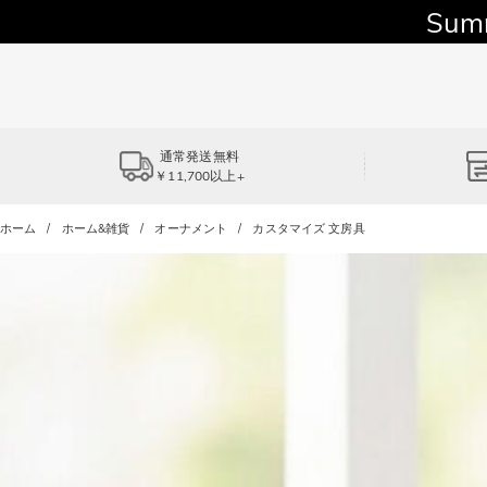
Sum
通常発送無料
￥11,700以上+
ホーム
ホーム&雑貨
オーナメント
カスタマイズ 文房具