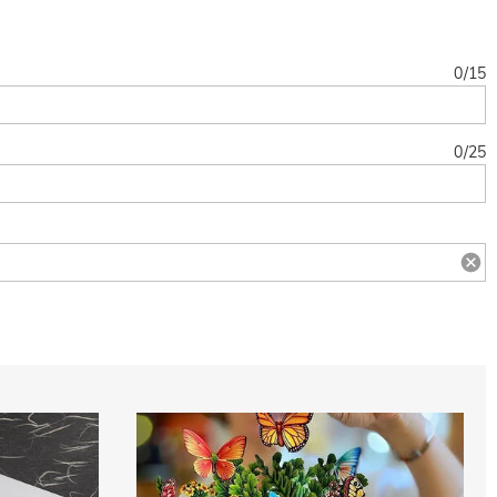
0
/
15
0
/
25