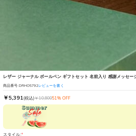
レザー ジャーナル ボールペン ギフトセット 名前入り 感謝メッセー
レビューを書く
商品番号
:
DRHO5792
￥5,391
(税込)
￥10,800
51% OFF
スタイル:
*