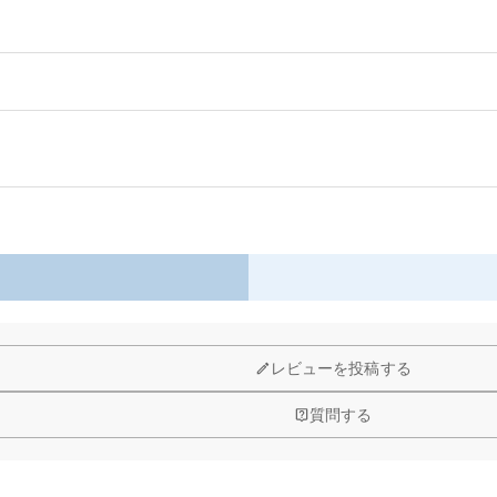
ート & ボールペンセット。
が深まり、手帳や日記、目標管理に最適。ボールペンには替え芯 1 本付属、開封
ししてくれます。
以内に返品＆交換できます。
レビューを投稿する
質問する