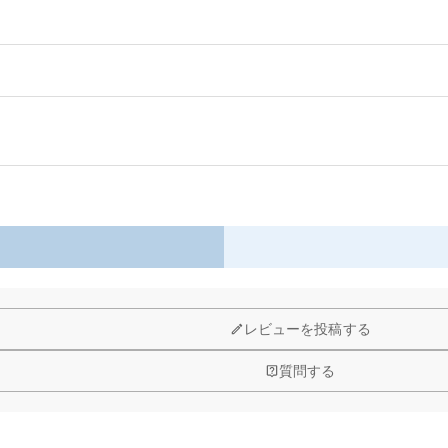
ート & ボールペンセット。
が深まり、手帳や日記、目標管理に最適。ボールペンには替え芯 1 本付属、開封
ししてくれます。
以内に返品＆交換できます。
レビューを投稿する
質問する