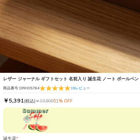
レザー ジャーナル ギフトセット 名前入り 誕生花 ノート ボールペン
19
レビュー
商品番号
:
DRHO5784
￥5,391
(税込)
￥10,800
51% OFF
誕生花
*