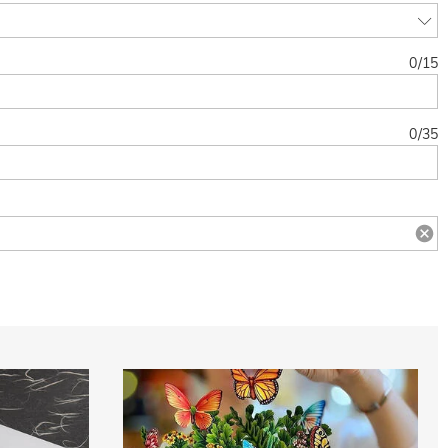
0
/
15
0
/
35