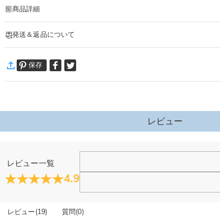
商品詳細
商品番号
:
DRHO5784
発送＆返品について
卒業や異動、新たなステージの門出にぴったりな、名前・メッセージ刻印可能なノ
レザー調表紙に名前、誕生花、メッセージなどを刻印でき、使い込むほど味わい
·
60日間返品可能
単なる文房具ではなく贈り手の想いを託した記念品。使うたび新しい一歩を後押
保存
万一、ご注文商品にご満足いただけない場合は、商品が到着後60日
こんなシーンにおすすめ
詳細はこちら
卒業祝い：新しい門出を祝う、心に残るギフトに
異動・退職祝い：同僚や先輩への感謝を込めたプレゼントに
親友への贈り物：夢や目標を応援する、オリジナルの応援アイテムに
娘さんへのプレゼント：名前入りのノートで、日々の思い出を刻んでほしい時に
レビュー
先生へのお礼：日々の業務や授業で使える、実用的で個性的な記念品に
レビュー一覧
4.9
レビュー
(
19
)
質問
(
0
)