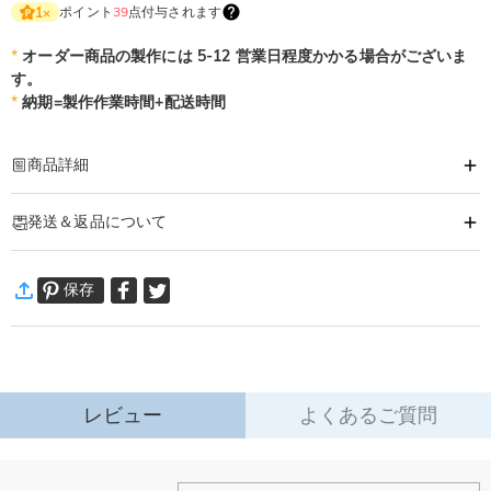
ポイント
39
点付与されます
1
×
*
オーダー商品の製作には 5-12 営業日程度かかる場合がございま
す。
*
納期=製作作業時間+配送時間
商品詳細
商品番号
:
DRHO5711
発送＆返品について
名前や写真、ペットのイラスト、メッセージなどを刻印できる、世界に一つだ
けのステンレスタンブラーです。
·
60日間返品可能
高品質なレザースリーブが滑り止めになるだけでなく、クラシックで温かみの
保存
万一、ご注文商品にご満足いただけない場合は、商品が到着後60日
ある風格を演出。丈夫なステンレス製で保冷・保温機能に優れ、通勤やアウト
以内に返品＆交換できます。
ドアでも長く使えます。
詳細はこちら
父の日や誕生日、記念日のプレゼントにぴったり。毎日使うたびに、贈った想
いが伝わる特別な一品です。
レビュー
よくあるご質問