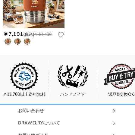
￥7,191
(税込)
￥14,400
￥11,700以上送料無料
ハンドメイド
返品&交換OK
お問い合わせ
Drawelryカスタ
DRAWELRYについて
マーサポート
DRAWELRYについて