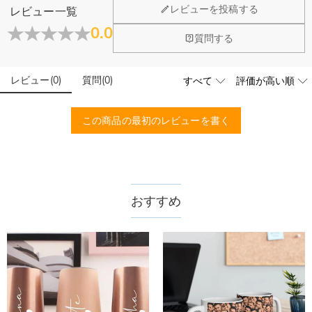
ホーム＆雑貨
レビューを投稿する
レビュー一覧
大量注文の制作は承っておりますか？
0.0
質問する
はい、対応可能です。ご希望の数量、デザイン、文字内容、ご
写真アップロードする必要のある商品に、アップロ
予算などをご連絡いただけましたら、無料でお見積もりを作成
ードする画像に要求や制限等はありますか？
いたします。お気軽にお問い合わせください。
レビュー
(
0
)
質問
(
0
)
商品のベスト効果のために、お写真を選ぶ際に可能な限り最高
品質（画素数の高画像データ）の画像をご使用ください。
配送＆返品について
この商品の最初のレビューを書く
送料はいくらですか？
送料は配送方法によって異なります。通常配送は送料が1,620
注文した商品はいつ届きますか？
円で、11,700円以上で無料になります。速達配送は送料が
4,680円になります。ご注文金額が25,200以上なら速達配送も
納期=製作作業時間+配送時間 受注製作品のため、ご入金を確
おすすめ
商品に納品書などの明細書は同梱されますか？
無料となります。（一部離島や遠方へご発送の場合、中継料が
認してから制作となります。大量生産品ではなく、一つ一つ手
別途加算されます。）
でお作りしており、予定作業時間は商品ページに記載しており
ご注文の納品書・領収書といった明細書は商品に同梱しており
商品を海外へ直接発送することは可能でしょうか。
ます。そしてご購入の際にお選び頂いた「配送方法」の選択に
ません。領収書発行をご希望の場合は、ご注文明細をメールに
よって、お届け日数が異なります。詳細は
配送について
までご
てご確認ください。
はい、対応可能です。海外配送をご希望の場合は、カスタマー
返品・交換はできますか？
確認ください。.
サポートまで詳しい海外配送先情報をお送りください。配送先
の国・地域によって送料が異なります。また、海外配送の際は
お客様が商品受け取り後、60日以内の未使用品の返品は可能で
受取人様に関税が発生する場合がございます。
す。受注生産品のため、返品は50%の返品手数料(材料費)が発
注文＆支払いについて