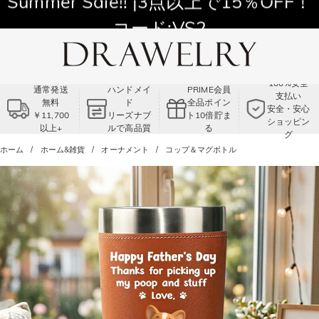
11,700円以上通常配送無料！
Summer Sale!! |3点以上で15％OFF！
コード:VS2
100%安全
通常発送
ハンドメイ
PRIME会員
支払い
無料
ド
全品ポイン
安全・安心
￥11,700
リーズナブ
ト10倍貯ま
ショッピン
以上+
ルで高品質
る
グ
ホーム
ホーム&雑貨
オーナメント
コップ＆マグボトル