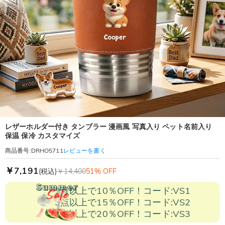
レザーホルダー付き タンブラー 漫画風 写真入り ペット名前入り
保温 保冷 カスタマイズ
レビューを書く
商品番号
:
DRHO5711
￥7,191
(税込)
￥14,400
51% OFF
2点以上で10％OFF！コード:VS1
3点以上で15％OFF！コード:VS2
5点以上で20％OFF！コード:VS3