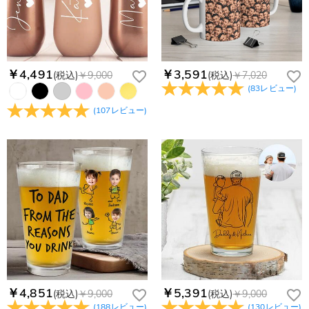
生致します。詳細は
キャンセル/返品について
までご確認くだ
注文後に注文の内容を変更できますか？
さい。.
もし注文確認メールをご確認後、注文内容に間違いでもありま
Drawelryからのメールが届きません。
したら、至急カスタマーサポート【Eメール：
service@drawelry.jp】までご連絡ください。ご連絡頂く時に注
Drawelryからのメールが届いていない場合、次の可能性が考え
￥4,491
￥3,591
(税込)
￥9,000
(税込)
￥7,020
支払方法は何がありますか？
文番号もお送りください。
られます。原因①迷惑メールフォルダに移動されている。解決
(
83
レビュー
)
策：迷惑メールフォルダに届いているDrawelryからのメールを
お支払い方法は、クレジットカード、コンビニ前払い、
コンビニ前払いのお支払い期限はいつまででしょう
(
107
レビュー
)
迷惑メールでないよう操作して、service@drawelry.jp からの
Paypal、ApplePay、GooglePayからお選びいただけます。
か
メールが正しく届くように、迷惑メールフィルターの設定を変
更してください。原因②通信状態などによりメールの到着が遅
コンビニ前払いのお支払い期限はご注文から 6 日間となりま
れている。解決策：数時間たっても届かない場合は、今後お送
支払い情報は保護されますか？
す。
りするメールも遅れる可能性がありますので、別のメールアド
お支払い情報は高度なセキュリティで保護されております。お
レスからお名前とご住所を記載したメールを
個人情報は保護されますか？
客様のお支払い情報は当社のサーバーに一切保存されません。
service@drawelry.jp へ送信してください。原因③メールアド
Paypal又はクレジットカート発行会社によって処理されます。
当社では、個人情報保護を目的としたコンプライアンスに則
レスの入力に誤りがある。解決策：お名前とご住所を記載した
り、プライバシーポリシーを定めています。お客様に安心かつ
メールを service@drawelry.jp へ送信してください。
安全にご利用いただけるよう最善の注意を払い、個人情報を厳
重に取り扱っています。 詳細は
プライバシーポリシー
までご
確認ください
￥4,851
￥5,391
(税込)
￥9,000
(税込)
￥9,000
(
188
レビュー
)
(
130
レビュー
)