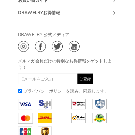
お買い物ガイド
午前10:00～
お問い合わせ
発送について
DRAWELRYお得情報
13:00
よくあるご質問
キャンセル/返品について
Drawelry Prime
午後15:00～
プライバシーポリシー
決済について
会員・ポイントについて
DRAWELRY 公式メディア
18:00
ご利用規約
ジュエリーお手入れ
ご特定商取引法に基づく表示
(土日・祝日休み)
Drawelry Blog
@
メールアドレス:
service@drawelry.jp
メルマガ会員だけの特別なお得情報をゲットしよ
う！
ご登録
プライバシーポリシー
を読み、同意します。