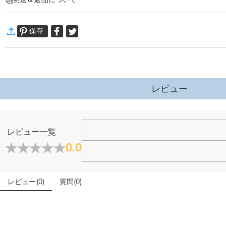
お好きな柄物やイニシャル、名前などで作った可愛いクッションです。
高品質素材で、柔軟で、刺激のない肌触リ感です。
·
60日間返品可能
長期間使用してもへたらず、形を保ちながら適度な反発力を維持します。 単な
保存
万一、ご注文商品にご満足いただけない場合は、商品が到着後60日
ソファ、ベッドサイド、テーブル、出窓、その他の装飾要素に添えるだけで、空
詳細はこちら
レビュー
レビュー一覧
0.0
レビュー
(
0
)
質問
(
0
)