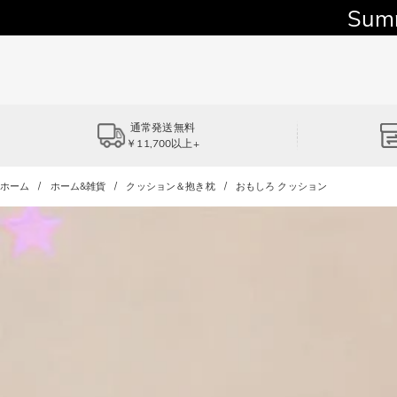
Sum
通常発送無料
￥11,700以上+
ホーム
ホーム&雑貨
クッション＆抱き枕
おもしろ クッション