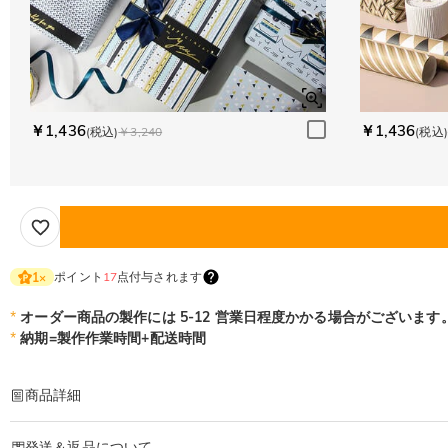
￥1,436
￥1,436
(税込)
￥3,240
(税込)
ポイント
17
点付与されます
1
×
*
オーダー商品の製作には 5-12 営業日程度かかる場合がございます
*
納期=製作作業時間+配送時間
商品詳細
商品番号
:
DRHP1694
発送＆返品について