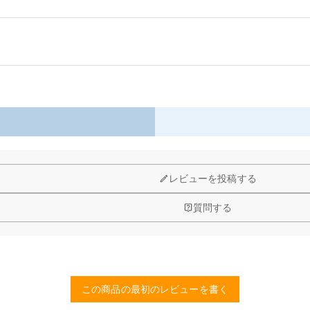
る柔らかく快適なクッションではなく、インテリアの仕上げとなる存在です。
以内に返品＆交換できます。
間のスタイルを瞬時に格上げます。
レビューを投稿する
質問する
この商品の最初のレビューを書く