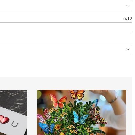
0
/
12