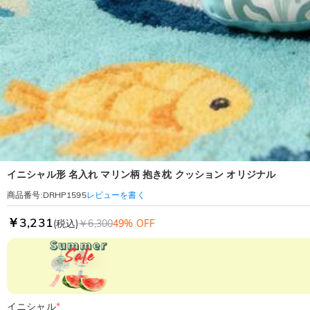
イニシャル形 名入れ マリン柄 抱き枕 クッション オリジナル
レビューを書く
商品番号
:
DRHP1595
￥3,231
(税込)
￥6,300
49% OFF
イニシャル
*