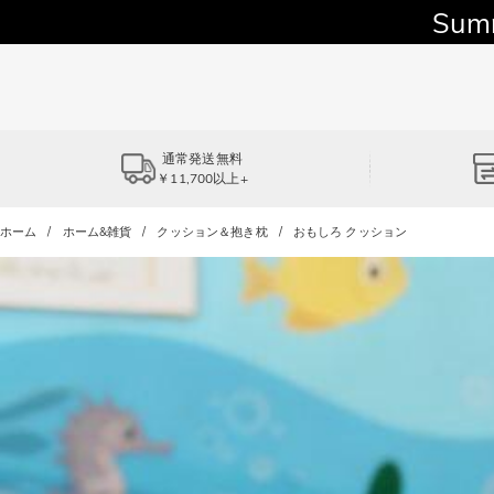
Sum
通常発送無料
￥11,700以上+
ホーム
ホーム&雑貨
クッション＆抱き枕
おもしろ クッション