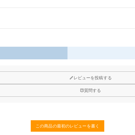
る柔らかく快適なクッションではなく、インテリアの仕上げとなる存在です。
以内に返品＆交換できます。
間のスタイルを瞬時に格上げます。
レビューを投稿する
質問する
この商品の最初のレビューを書く