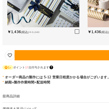
￥1,436
￥1,436
(税込)
￥3,240
(税込)
ポイント
17
点付与されます
1
×
*
オーダー商品の製作には 5-12 営業日程度かかる場合がございます
*
納期=製作作業時間+配送時間
商品詳細
商品番号
:
DRHP1595
発送＆返品について