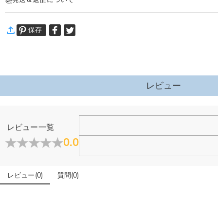
お好きな柄物やイニシャル、名前などで作った可愛いクッションです。
高品質素材で、柔軟で、刺激のない肌触リ感です。
·
60日間返品可能
長期間使用してもへたらず、形を保ちながら適度な反発力を維持します。 単な
保存
万一、ご注文商品にご満足いただけない場合は、商品が到着後60日
ソファ、ベッドサイド、テーブル、出窓、その他の装飾要素に添えるだけで、空
詳細はこちら
レビュー
レビュー一覧
0.0
レビュー
(
0
)
質問
(
0
)