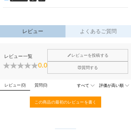
優しい曲線のデザインに、家族一人ひとりの名前を刻印可能。
以内に返品＆交換できます。
インテリアとして飾るだけでなく、愛や笑い、団らんの思い出を込めた「家そ
詳細はこちら
のもの」を象徴する特別なアイテムです。
贈るシーン
レビュー
よくあるご質問
・新米パパママへ：家族誕生の喜びを記念する、心のこもったギフト
・記念日に：結婚記念日・家族の節目を残す、年月とともに価値が増す宝物
・思い出を大切にする方へ：ストーリーを持つインテリアとして最適
ホーム＆雑貨
レビューを投稿する
レビュー一覧
ただの置物ではなく、木でできた優しい抱擁。
大量注文の制作は承っておりますか？
0.0
目に見える家族の物語として、毎日大切に残せます。
閉じる
質問する
はい、対応可能です。ご希望の数量、デザイン、文字内容、ご
写真アップロードする必要のある商品に、アップロ
予算などをご連絡いただけましたら、無料でお見積もりを作成
ードする画像に要求や制限等はありますか？
いたします。お気軽にお問い合わせください。
レビュー
(
0
)
質問
(
0
)
商品のベスト効果のために、お写真を選ぶ際に可能な限り最高
品質（画素数の高画像データ）の画像をご使用ください。
配送＆返品について
この商品の最初のレビューを書く
送料はいくらですか？
送料は配送方法によって異なります。通常配送は送料が1,620
注文した商品はいつ届きますか？
円で、11,700円以上で無料になります。速達配送は送料が