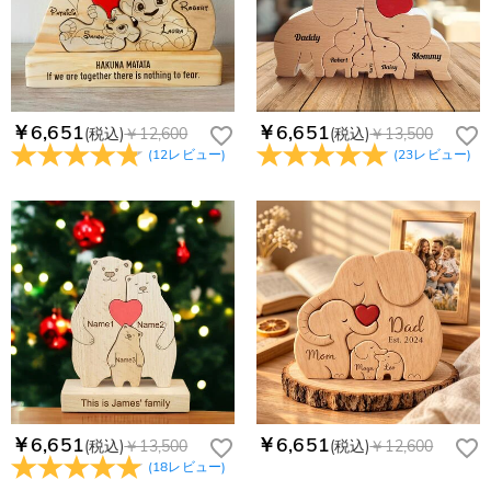
個人情報は保護されますか？
客様のお支払い情報は当社のサーバーに一切保存されません。
service@drawelry.jp へ送信してください。原因③メールアド
Paypal又はクレジットカート発行会社によって処理されます。
当社では、個人情報保護を目的としたコンプライアンスに則
レスの入力に誤りがある。解決策：お名前とご住所を記載した
り、プライバシーポリシーを定めています。お客様に安心かつ
メールを service@drawelry.jp へ送信してください。
安全にご利用いただけるよう最善の注意を払い、個人情報を厳
重に取り扱っています。 詳細は
プライバシーポリシー
までご
確認ください
￥6,651
￥6,651
(税込)
￥12,600
(税込)
￥13,500
(
12
レビュー
)
(
23
レビュー
)
￥6,651
￥6,651
(税込)
￥13,500
(税込)
￥12,600
(
18
レビュー
)