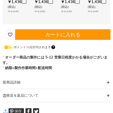
￥1,436
￥1,436
￥1,436
￥1,436
(税込)
(税込)
(税込)
(税込)
￥3,240
￥3,240
￥3,240
￥3,240
カートに入れる
ポイント
36
点付与されます
1
×
*
オーダー商品の製作には 5-12 営業日程度かかる場合がございま
す。
*
納期=製作作業時間+配送時間
商品詳細
商品番号
:
DRHO5553
発送＆返品について
家族の穏やかで温かい絆に勝るものはありません。
こちらの動物デザイン木製パズルは、その愛のつながりをそのまま形にしまし
·
60日間返品可能
た。
保存
万一、ご注文商品にご満足いただけない場合は、商品が到着後60日