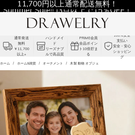
11,700円以上通常配送無料！
Summer Sale!! |3点以上で15％OFF！
コード:VS2
100%安全
通常発送
ハンドメイ
PRIME会員
支払い
無料
ド
全品ポイン
安全・安心
￥11,700
リーズナブ
ト10倍貯ま
ショッピン
以上+
ルで高品質
る
グ
ホーム
ホーム&雑貨
オーナメント
木製 動物 オブジェ