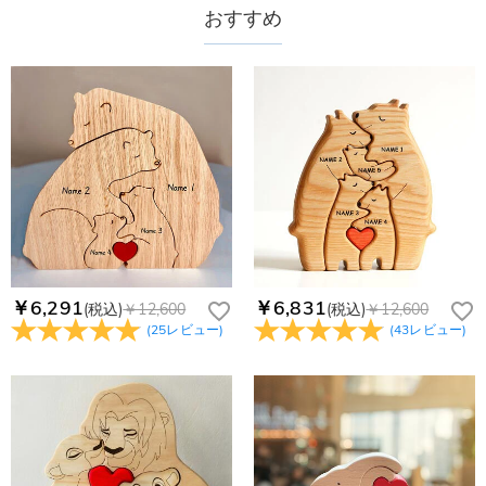
4,680円になります。ご注文金額が25,200以上なら速達配送も
納期=製作作業時間+配送時間 受注製作品のため、ご入金を確
おすすめ
商品に納品書などの明細書は同梱されますか？
無料となります。（一部離島や遠方へご発送の場合、中継料が
認してから制作となります。大量生産品ではなく、一つ一つ手
別途加算されます。）
でお作りしており、予定作業時間は商品ページに記載しており
ご注文の納品書・領収書といった明細書は商品に同梱しており
商品を海外へ直接発送することは可能でしょうか。
ます。そしてご購入の際にお選び頂いた「配送方法」の選択に
ません。領収書発行をご希望の場合は、ご注文明細をメールに
よって、お届け日数が異なります。詳細は
配送について
までご
てご確認ください。
はい、対応可能です。海外配送をご希望の場合は、カスタマー
返品・交換はできますか？
確認ください。.
サポートまで詳しい海外配送先情報をお送りください。配送先
の国・地域によって送料が異なります。また、海外配送の際は
お客様が商品受け取り後、60日以内の未使用品の返品は可能で
受取人様に関税が発生する場合がございます。
す。受注生産品のため、返品は50%の返品手数料(材料費)が発
注文＆支払いについて
生致します。詳細は
キャンセル/返品について
までご確認くだ
注文後に注文の内容を変更できますか？
さい。.
もし注文確認メールをご確認後、注文内容に間違いでもありま
Drawelryからのメールが届きません。
したら、至急カスタマーサポート【Eメール：
service@drawelry.jp】までご連絡ください。ご連絡頂く時に注
Drawelryからのメールが届いていない場合、次の可能性が考え
￥6,291
￥6,831
(税込)
￥12,600
(税込)
￥12,600
支払方法は何がありますか？
文番号もお送りください。
られます。原因①迷惑メールフォルダに移動されている。解決
(
25
レビュー
)
(
43
レビュー
)
策：迷惑メールフォルダに届いているDrawelryからのメールを
お支払い方法は、クレジットカード、コンビニ前払い、
コンビニ前払いのお支払い期限はいつまででしょう
迷惑メールでないよう操作して、service@drawelry.jp からの
Paypal、ApplePay、GooglePayからお選びいただけます。
か
メールが正しく届くように、迷惑メールフィルターの設定を変
更してください。原因②通信状態などによりメールの到着が遅
コンビニ前払いのお支払い期限はご注文から 6 日間となりま
れている。解決策：数時間たっても届かない場合は、今後お送
支払い情報は保護されますか？
す。
りするメールも遅れる可能性がありますので、別のメールアド
お支払い情報は高度なセキュリティで保護されております。お
レスからお名前とご住所を記載したメールを