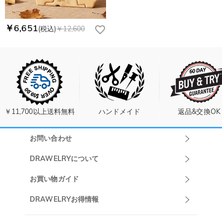
￥6,651
(税込)
￥12,600
￥11,700以上送料無料
ハンドメイド
返品&交換OK
お問い合わせ
Drawelryカスタ
DRAWELRYについて
マーサポート
DRAWELRYについて
お買い物ガイド
午前10:00～
お問い合わせ
発送について
DRAWELRYお得情報
13:00
よくあるご質問
キャンセル/返品について
Drawelry Prime
午後15:00～
プライバシーポリシー