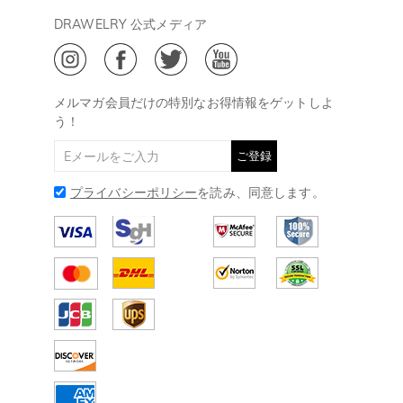
決済について
会員・ポイントについて
DRAWELRY 公式メディア
18:00
ご利用規約
ジュエリーお手入れ
ご特定商取引法に基づく表示
(土日・祝日休み)
Drawelry Blog
@
メールアドレス:
service@drawelry.jp
メルマガ会員だけの特別なお得情報をゲットしよ
う！
ご登録
プライバシーポリシー
を読み、同意します。