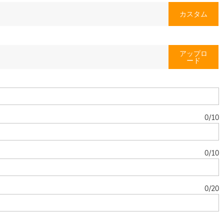
カスタム
アップロ
ード
0
/
10
0
/
10
0
/
20