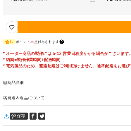
ポイント
39
点付与されます
1
×
* オーダー商品の製作には 5-12 営業日程度かかる場合がございます
* 納期=製作作業時間+配送時間
* 電気製品のため、速達配送はご利用頂けません、通常配送をお選び
商品詳細
商品番号
:
DRHL1816
発送＆返品について
好きなお写真やメッセージ入りで、「世界で１つだけ」のナイトライトになりま
お部屋を飾るインテリア雑貨にもオーダーメイドでき、あなたが大切に想うお相
·
60日間返品可能
保存
万一、ご注文商品にご満足いただけない場合は、商品が到着後60日
詳細はこちら