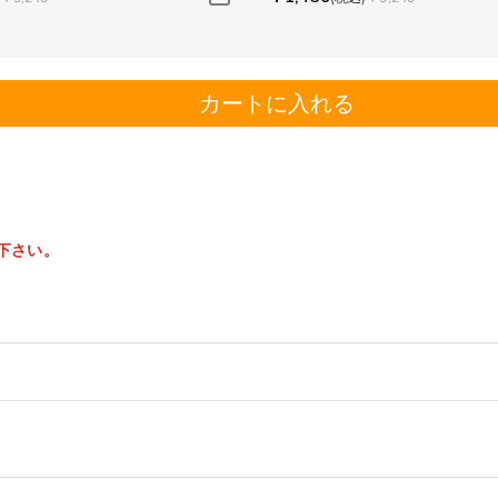
カートに入れる
。
下さい。
す。
手への贈りものにぴったり。
以内に返品＆交換できます。