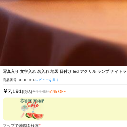
写真入り 文字入れ 名入れ 地図 日付け led アクリル ランプ ナイト
レビューを書く
商品番号
:
DRHL1816
￥7,191
(税込)
￥14,400
51% OFF
マップで地図を検索
*