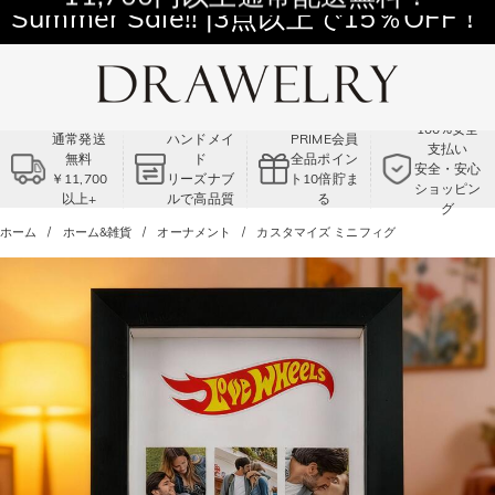
11,700円以上通常配送無料！
Summer Sale!! |3点以上で15％OFF！
コード:VS2
100%安全
通常発送
ハンドメイ
PRIME会員
支払い
無料
ド
全品ポイン
安全・安心
￥11,700
リーズナブ
ト10倍貯ま
ショッピン
以上+
ルで高品質
る
グ
ホーム
ホーム&雑貨
オーナメント
カスタマイズ ミニフィグ