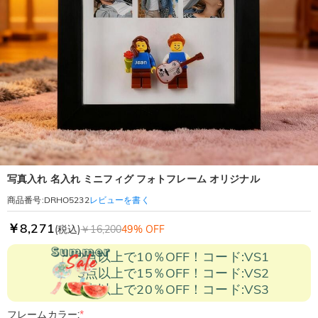
写真入れ 名入れ ミニフィグ フォトフレーム オリジナル
レビューを書く
商品番号
:
DRHO5232
￥8,271
(税込)
￥16,200
49% OFF
2点以上で10％OFF！コード:VS1
3点以上で15％OFF！コード:VS2
5点以上で20％OFF！コード:VS3
フレームカラー:
*