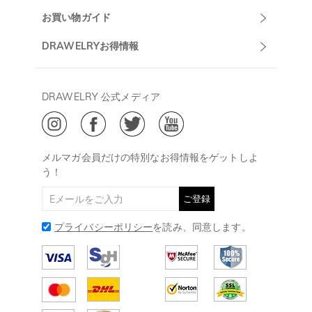
マーサポート
DRAWELRYについて
お買い物ガイド
午前10:00～
お問い合わせ
発送について
DRAWELRYお得情報
13:00
よくあるご質問
キャンセル/返品について
Drawelry Prime
午後15:00～
プライバシーポリシー
決済について
会員・ポイントについて
DRAWELRY 公式メディア
18:00
ご利用規約
ジュエリーお手入れ
ご特定商取引法に基づく表示
(土日・祝日休み)
Drawelry Blog
@
メールアドレス:
service@drawelry.jp
メルマガ会員だけの特別なお得情報をゲットしよ
う！
ご登録
プライバシーポリシー
を読み、同意します。