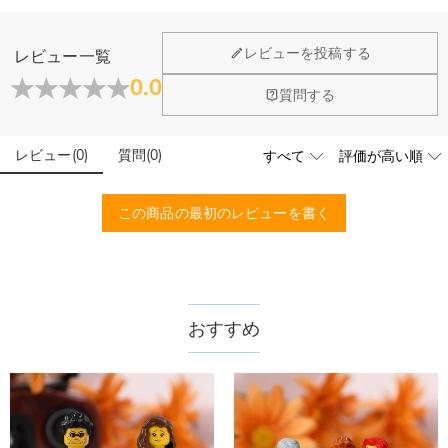
普通の名入りミニフィグで、付属している土台にしか装着できないのです。
あらかじめ御了承下さい。
ホーム＆雑貨
レビューを投稿する
レビュー一覧
大量注文の制作は承っておりますか？
0.0
質問する
はい、対応可能です。ご希望の数量、デザイン、文字内容、ご
写真アップロードする必要のある商品に、アップロ
予算などをご連絡いただけましたら、無料でお見積もりを作成
ードする画像に要求や制限等はありますか？
いたします。お気軽にお問い合わせください。
レビュー
(
0
)
質問
(
0
)
商品のベスト効果のために、お写真を選ぶ際に可能な限り最高
品質（画素数の高画像データ）の画像をご使用ください。
配送＆返品について
この商品の最初のレビューを書く
送料はいくらですか？
送料は配送方法によって異なります。通常配送は送料が1,620
注文した商品はいつ届きますか？
円で、11,700円以上で無料になります。速達配送は送料が
4,680円になります。ご注文金額が25,200以上なら速達配送も
納期=製作作業時間+配送時間 受注製作品のため、ご入金を確
おすすめ
商品に納品書などの明細書は同梱されますか？
無料となります。（一部離島や遠方へご発送の場合、中継料が
認してから制作となります。大量生産品ではなく、一つ一つ手
別途加算されます。）
でお作りしており、予定作業時間は商品ページに記載しており
ご注文の納品書・領収書といった明細書は商品に同梱しており
商品を海外へ直接発送することは可能でしょうか。
ます。そしてご購入の際にお選び頂いた「配送方法」の選択に
ません。領収書発行をご希望の場合は、ご注文明細をメールに
よって、お届け日数が異なります。詳細は
配送について
までご
てご確認ください。
はい、対応可能です。海外配送をご希望の場合は、カスタマー
返品・交換はできますか？
確認ください。.
サポートまで詳しい海外配送先情報をお送りください。配送先