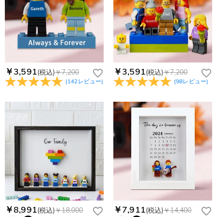
の国・地域によって送料が異なります。また、海外配送の際は
お客様が商品受け取り後、60日以内の未使用品の返品は可能で
受取人様に関税が発生する場合がございます。
す。受注生産品のため、返品は50%の返品手数料(材料費)が発
注文＆支払いについて
生致します。詳細は
キャンセル/返品について
までご確認くだ
注文後に注文の内容を変更できますか？
さい。.
もし注文確認メールをご確認後、注文内容に間違いでもありま
Drawelryからのメールが届きません。
したら、至急カスタマーサポート【Eメール：
service@drawelry.jp】までご連絡ください。ご連絡頂く時に注
Drawelryからのメールが届いていない場合、次の可能性が考え
￥3,591
￥3,591
(税込)
￥7,200
(税込)
￥7,200
支払方法は何がありますか？
文番号もお送りください。
られます。原因①迷惑メールフォルダに移動されている。解決
(
142
レビュー
)
(
98
レビュー
)
策：迷惑メールフォルダに届いているDrawelryからのメールを
お支払い方法は、クレジットカード、コンビニ前払い、
コンビニ前払いのお支払い期限はいつまででしょう
迷惑メールでないよう操作して、service@drawelry.jp からの
Paypal、ApplePay、GooglePayからお選びいただけます。
か
メールが正しく届くように、迷惑メールフィルターの設定を変
更してください。原因②通信状態などによりメールの到着が遅
コンビニ前払いのお支払い期限はご注文から 6 日間となりま
れている。解決策：数時間たっても届かない場合は、今後お送
支払い情報は保護されますか？
す。
りするメールも遅れる可能性がありますので、別のメールアド
お支払い情報は高度なセキュリティで保護されております。お
レスからお名前とご住所を記載したメールを
個人情報は保護されますか？
客様のお支払い情報は当社のサーバーに一切保存されません。
service@drawelry.jp へ送信してください。原因③メールアド
Paypal又はクレジットカート発行会社によって処理されます。
当社では、個人情報保護を目的としたコンプライアンスに則
レスの入力に誤りがある。解決策：お名前とご住所を記載した
り、プライバシーポリシーを定めています。お客様に安心かつ
メールを service@drawelry.jp へ送信してください。
安全にご利用いただけるよう最善の注意を払い、個人情報を厳
重に取り扱っています。 詳細は
プライバシーポリシー
までご
確認ください
￥8,991
￥7,911
(税込)
￥18,000
(税込)
￥14,400