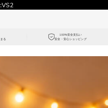
:VS2
100%安全支払い
貯まる
安全・安心ショッピング