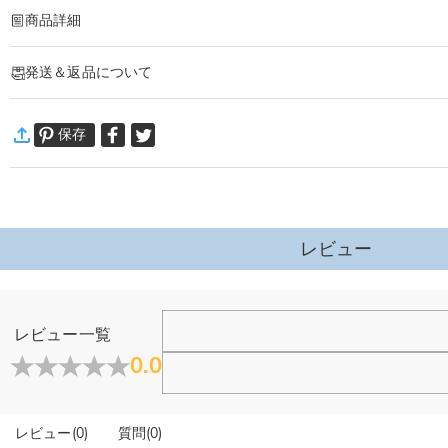
商品詳細
商品番号
:
DRHO5675
発送＆返品について
ミニフィグ全身の各部位(髪型・表情・服装)は自分好みで色々の種類から選べま
イメージに合わせて、オリジナルのキャラクターを作れます。
·
60日間返品可能
さらに、フレームに印刷するメッセージやお名前も自由に設定可能。
保存
万一、ご注文商品にご満足いただけない場合は、商品が到着後60日
「Happy Mother's Day」「Best Mom Ever」などのメッセージや
詳細はこちら
背景には可愛らしい花柄やハート、パーティーモチーフなどのデザインが施され
様々な記念日に大切な人への感謝やお祝いの気持ちを、形に残るアートとして贈
誕生日・恋人へ・結婚記念日・卒業・還暦祝・クリスマス・・・
飾るたびに笑顔がこぼれる、心に残るプレゼントです。
レビュー
ホーム＆雑貨
レビュー一覧
大量注文の制作は承っておりますか？
0.0
はい、対応可能です。ご希望の数量、デザイン、文字内容、ご
写真アップロードする必要のある商品に、アップロード
レビュー
(
0
)
質問
(
0
)
商品のベスト効果のために、お写真を選ぶ際に可能な限り最高