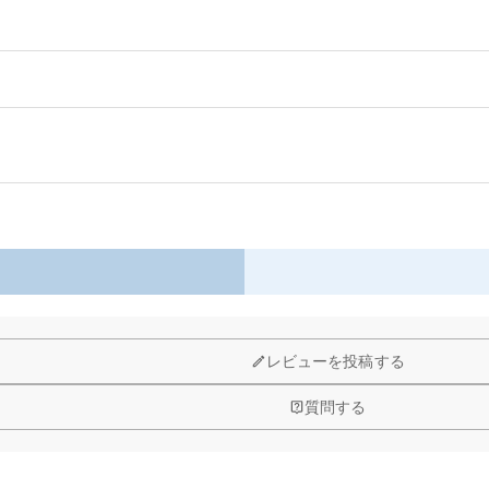
す。
以内に返品＆交換できます。
、お子さんの名前、思い出の言葉を入れて、オンリーワンの想いを伝えられます。
、温かく柔らかい雰囲気を演出します。
りませんか。
レビューを投稿する
質問する
予算などをご連絡いただけましたら、無料でお見積もりを作成いたしま
する画像に要求や制限等はありますか？
品質（画素数の高画像データ）の画像をご使用ください。