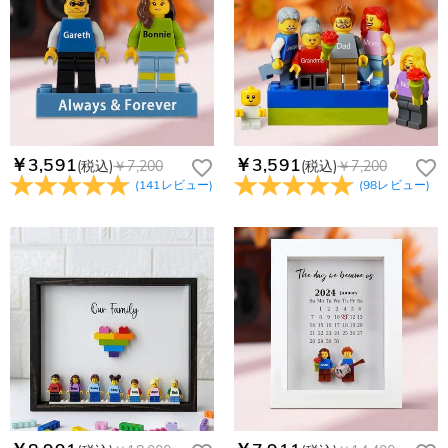
の国・地域によって送料が異なります。また、海外配送の際は
お客様が商品受け取り後、60日以内の未使用品の返品は可能で
受取人様に関税が発生する場合がございます。
す。受注生産品のため、返品は50%の返品手数料(材料費)が発
注文＆支払いについて
生致します。詳細は
キャンセル/返品について
までご確認くだ
注文後に注文の内容を変更できますか？
さい。.
もし注文確認メールをご確認後、注文内容に間違いでもありま
Drawelryからのメールが届きません。
したら、至急カスタマーサポート【Eメール：
service@drawelry.jp】までご連絡ください。ご連絡頂く時に注
Drawelryからのメールが届いていない場合、次の可能性が考え
￥3,591
￥3,591
(税込)
￥7,200
(税込)
￥7,200
支払方法は何がありますか？
文番号もお送りください。
られます。原因①迷惑メールフォルダに移動されている。解決
(
141
レビュー
)
(
98
レビュー
)
策：迷惑メールフォルダに届いているDrawelryからのメールを
お支払い方法は、クレジットカード、コンビニ前払い、
コンビニ前払いのお支払い期限はいつまででしょう
迷惑メールでないよう操作して、service@drawelry.jp からの
Paypal、ApplePay、GooglePayからお選びいただけます。
か
メールが正しく届くように、迷惑メールフィルターの設定を変
更してください。原因②通信状態などによりメールの到着が遅
コンビニ前払いのお支払い期限はご注文から 6 日間となりま
れている。解決策：数時間たっても届かない場合は、今後お送
支払い情報は保護されますか？
す。
りするメールも遅れる可能性がありますので、別のメールアド
お支払い情報は高度なセキュリティで保護されております。お
レスからお名前とご住所を記載したメールを
個人情報は保護されますか？
客様のお支払い情報は当社のサーバーに一切保存されません。
service@drawelry.jp へ送信してください。原因③メールアド
Paypal又はクレジットカート発行会社によって処理されます。
当社では、個人情報保護を目的としたコンプライアンスに則
レスの入力に誤りがある。解決策：お名前とご住所を記載した
り、プライバシーポリシーを定めています。お客様に安心かつ
メールを service@drawelry.jp へ送信してください。
安全にご利用いただけるよう最善の注意を払い、個人情報を厳
重に取り扱っています。 詳細は
プライバシーポリシー
までご
確認ください