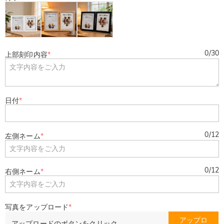
0
/
30
上部刻印内容
*
日付
*
0
/
12
左側ネーム
*
0
/
12
右側ネーム
*
写真をアップロード
*
アップロ
アップロードのボタンをクリック