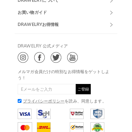
DRAWELRYについて
マーサポート
DRAWELRYについて
お買い物ガイド
午前10:00～
お問い合わせ
発送について
DRAWELRYお得情報
13:00
よくあるご質問
キャンセル/返品について
Drawelry Prime
午後15:00～
プライバシーポリシー
決済について
会員・ポイントについて
DRAWELRY 公式メディア
18:00
ご利用規約
ジュエリーお手入れ
ご特定商取引法に基づく表示
(土日・祝日休み)
Drawelry Blog
@
メールアドレス:
service@drawelry.jp
メルマガ会員だけの特別なお得情報をゲットしよ
う！
ご登録
プライバシーポリシー
を読み、同意します。