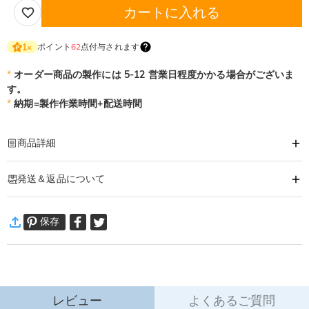
カートに入れる
ポイント
62
点付与されます
1
×
*
オーダー商品の製作には 5-12 営業日程度かかる場合がございま
す。
*
納期=製作作業時間+配送時間
商品詳細
商品番号
:
DRHO5297
発送＆返品について
お名前や好きな言葉で作る、世界でひとつだけのオーダーメイドミニフィギュ
ア。
·
60日間返品可能
ミニフィグ全身の各部位は自分好みで色々の種類から選べます。
保存
万一、ご注文商品にご満足いただけない場合は、商品が到着後60日
オリジナルフィギュアは、組み立てるだけではありません。唯一無二のインテ
以内に返品＆交換できます。
リアとしても大活躍です。
詳細はこちら
様々な記念日にこだわりのオリジナルフィギュアを贈りませんか？
誕生日・恋人へ・結婚記念日・卒業・還暦祝・クリスマス・・・
レビュー
よくあるご質問