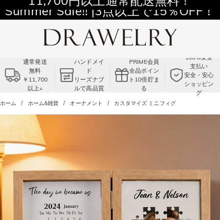
11,700円以上通常配送無料！
Summer Sale!! |3点以上で15％OFF！
コード:VS2
100%安全
通常発送
ハンドメイ
PRIME会員
支払い
無料
ド
全品ポイン
安全・安心
￥11,700
リーズナブ
ト10倍貯ま
ショッピン
以上+
ルで高品質
る
グ
ホーム
ホーム&雑貨
オーナメント
カスタマイズ ミニフィグ