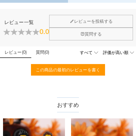
※注意事項：
こちらの商品LEGO正規品ではなく、互換性もないでございます。
普通の名入りミニフィグで、付属している土台にしか装着できないのです。
ホーム＆雑貨
レビューを投稿する
レビュー一覧
あらかじめ御了承下さい。
大量注文の制作は承っておりますか？
0.0
閉じる
質問する
はい、対応可能です。ご希望の数量、デザイン、文字内容、ご
写真アップロードする必要のある商品に、アップロ
予算などをご連絡いただけましたら、無料でお見積もりを作成
ードする画像に要求や制限等はありますか？
いたします。お気軽にお問い合わせください。
レビュー
(
0
)
質問
(
0
)
商品のベスト効果のために、お写真を選ぶ際に可能な限り最高
品質（画素数の高画像データ）の画像をご使用ください。
配送＆返品について
この商品の最初のレビューを書く
送料はいくらですか？
送料は配送方法によって異なります。通常配送は送料が1,620
注文した商品はいつ届きますか？
円で、11,700円以上で無料になります。速達配送は送料が
4,680円になります。ご注文金額が25,200以上なら速達配送も
納期=製作作業時間+配送時間 受注製作品のため、ご入金を確
おすすめ
商品に納品書などの明細書は同梱されますか？
無料となります。（一部離島や遠方へご発送の場合、中継料が
認してから制作となります。大量生産品ではなく、一つ一つ手
別途加算されます。）
でお作りしており、予定作業時間は商品ページに記載しており
ご注文の納品書・領収書といった明細書は商品に同梱しており
商品を海外へ直接発送することは可能でしょうか。
ます。そしてご購入の際にお選び頂いた「配送方法」の選択に
ません。領収書発行をご希望の場合は、ご注文明細をメールに
よって、お届け日数が異なります。詳細は
配送について
までご
てご確認ください。
はい、対応可能です。海外配送をご希望の場合は、カスタマー
返品・交換はできますか？
確認ください。.
サポートまで詳しい海外配送先情報をお送りください。配送先