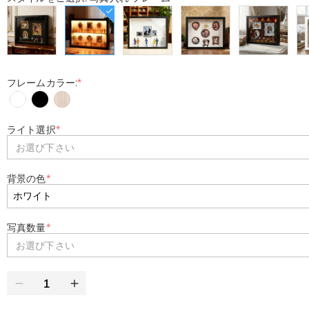
フレームカラー:
*
ライト選択
*
お選び下さい
背景の色
*
写真数量
*
お選び下さい