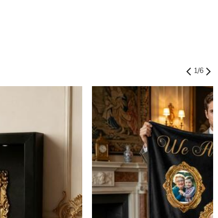
1
/
6