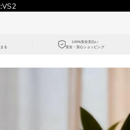
:VS2
100%安全支払い
貯まる
安全・安心ショッピング