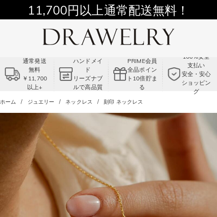
11,700円以上通常配送無料！
Summer Sale!! |3点以上で15％OFF！
コード:VS2
100%安全
通常発送
ハンドメイ
PRIME会員
支払い
無料
ド
全品ポイン
安全・安心
￥11,700
リーズナブ
ト10倍貯ま
ショッピン
以上+
ルで高品質
る
グ
ホーム
ジュエリー
ネックレス
刻印 ネックレス