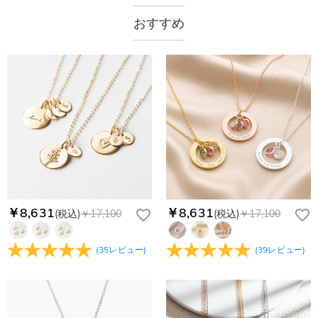
送料は配送方法によって異なります。通常配送は送料が1,620
おすすめ
注文した商品はいつ届きますか？
円で、11,700円以上で無料になります。速達配送は送料が
4,680円になります。ご注文金額が25,200以上なら速達配送も
納期=製作作業時間+配送時間 受注製作品のため、ご入金を確
商品に納品書などの明細書は同梱されますか？
無料となります。（一部離島や遠方へご発送の場合、中継料が
認してから制作となります。大量生産品ではなく、一つ一つ手
別途加算されます。）
でお作りしており、予定作業時間は商品ページに記載しており
ご注文の納品書・領収書といった明細書は商品に同梱しており
商品を海外へ直接発送することは可能でしょうか。
ます。そしてご購入の際にお選び頂いた「配送方法」の選択に
ません。領収書発行をご希望の場合は、ご注文明細をメールに
よって、お届け日数が異なります。詳細は
配送について
までご
てご確認ください。
はい、対応可能です。海外配送をご希望の場合は、カスタマー
返品・交換はできますか？
確認ください。.
サポートまで詳しい海外配送先情報をお送りください。配送先
の国・地域によって送料が異なります。また、海外配送の際は
お客様が商品受け取り後、60日以内の未使用品の返品は可能で
受取人様に関税が発生する場合がございます。
す。受注生産品のため、返品は50%の返品手数料(材料費)が発
注文＆支払いについて
生致します。詳細は
キャンセル/返品について
までご確認くだ
注文後に注文の内容を変更できますか？
さい。.
もし注文確認メールをご確認後、注文内容に間違いでもありま
￥8,631
￥8,631
(税込)
￥17,100
(税込)
￥17,100
Drawelryからのメールが届きません。
したら、至急カスタマーサポート【Eメール：
service@drawelry.jp】までご連絡ください。ご連絡頂く時に注
Drawelryからのメールが届いていない場合、次の可能性が考え
支払方法は何がありますか？
(
35
レビュー
)
(
39
レビュー
)
文番号もお送りください。
られます。原因①迷惑メールフォルダに移動されている。解決
策：迷惑メールフォルダに届いているDrawelryからのメールを
お支払い方法は、クレジットカード、コンビニ前払い、
コンビニ前払いのお支払い期限はいつまででしょう
迷惑メールでないよう操作して、service@drawelry.jp からの
Paypal、ApplePay、GooglePayからお選びいただけます。
か
メールが正しく届くように、迷惑メールフィルターの設定を変
更してください。原因②通信状態などによりメールの到着が遅