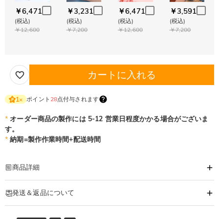
￥6,471
￥3,231
￥6,471
￥3,591
(税込)
(税込)
(税込)
(税込)
￥12,600
￥7,200
￥12,600
￥7,200
カートに入れる
ポイント
28
点付与されます
1
×
*
オーダー商品の製作には 5-12 営業日程度かかる場合がございま
す。
*
納期=製作作業時間+配送時間
商品詳細
商品番号
:
DRJN1484
発送＆返品について
人生における特別な女性へ贈るエレガントなハートネックレスは、彼女らしい
唯一無二の誕生日プレゼントに最適。愛を込めてハンドクラフトされ、名前・
·
60日間返品可能
イニシャルや想いのこもった言葉を入れる可能で、彼女が心から愛でる思い出