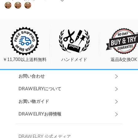
￥11,700以上送料無料
ハンドメイド
返品&交換OK
お問い合わせ
Drawelryカスタ
DRAWELRYについて
マーサポート
DRAWELRYについて
お買い物ガイド
午前10:00～
お問い合わせ
発送について
DRAWELRYお得情報
13:00
よくあるご質問
キャンセル/返品について
Drawelry Prime
午後15:00～
プライバシーポリシー
決済について
会員・ポイントについて
DRAWELRY 公式メディア
18:00
ご利用規約