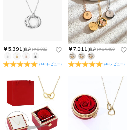
コンビニ前払いのお支払い期限はご注文から 6 日間となりま
れている。解決策：数時間たっても届かない場合は、今後お送
支払い情報は保護されますか？
す。
りするメールも遅れる可能性がありますので、別のメールアド
お支払い情報は高度なセキュリティで保護されております。お
レスからお名前とご住所を記載したメールを
個人情報は保護されますか？
客様のお支払い情報は当社のサーバーに一切保存されません。
service@drawelry.jp へ送信してください。原因③メールアド
Paypal又はクレジットカート発行会社によって処理されます。
当社では、個人情報保護を目的としたコンプライアンスに則
レスの入力に誤りがある。解決策：お名前とご住所を記載した
り、プライバシーポリシーを定めています。お客様に安心かつ
メールを service@drawelry.jp へ送信してください。
安全にご利用いただけるよう最善の注意を払い、個人情報を厳
重に取り扱っています。 詳細は
プライバシーポリシー
までご
￥5,391
￥7,011
(税込)
￥8,982
(税込)
￥14,400
確認ください
(
143
レビュー
)
(
48
レビュー
)