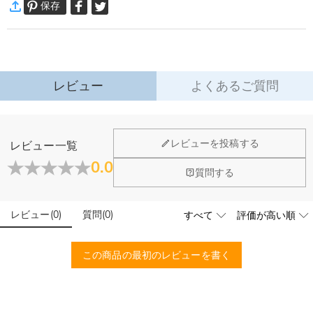
保存
万一、ご注文商品にご満足いただけない場合は、商品が到着後60日
のジュエリーになります。
以内に返品＆交換できます。
デザインは簡潔で滑らか、繊細に彫られた文字が上品なアクセントを添え、調
詳細はこちら
整可能なチェーンは、繊細な重ね着けにも単体でのコーデにもぴったりフィッ
ト。
単なるジュエリーではなく、心遣いと愛の象徴で、身に着けるたびにあなたの
レビュー
よくあるご質問
愛と感謝を思い出させる。彼女・妻・母親・親友へ最適で、どんな誕生日も忘
れがたい瞬間へと変えてくれます。
ネックレス詳細
ジュエリーについて
レビューを投稿する
レビュー一覧
素材
:
シルバー合金
店頭や実店舗とかありますか？
0.0
閉じる
質問する
店舗に費やす家賃や保険、人的労力等のコストを節約して、商
石は本物のダイヤモンドですか？
品自身が値下げできるために、現在はオンラインストアのみ運
営しております。
レビュー
(
0
)
質問
(
0
)
輝きと高い硬度を誇る最高級品質グレード5Aのキューピッド
こちらの商品を身に付けると、肌が緑色に変色しま
ジルコニアを使用しており、その中でも専門の職人によるカッ
すか？
トを施し、最上級位のスーパーキュービックジルコニアとなり
この商品の最初のレビューを書く
ます。
いいえ、肌を緑色に変色させたのは真鍮や銅が含まれた製品で
す。Drawelryの製品は18Kゴールドコーティング5回も施し、
配送＆返品について
品質は国際検証機関SGSによって検証されています。
送料はいくらですか？