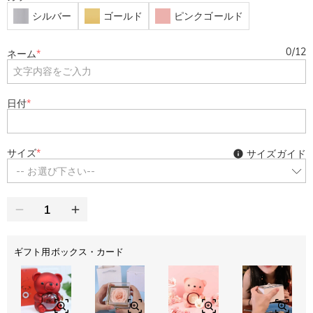
シルバー
ゴールド
ピンクゴールド
0
/
12
ネーム
*
日付
*
サイズ
*
サイズガイド
-- お選び下さい--
ギフト用ボックス・カード