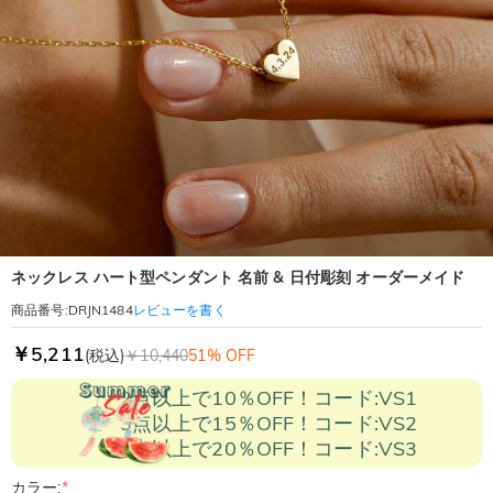
ネックレス ハート型ペンダント 名前 & 日付彫刻 オーダーメイド
レビューを書く
商品番号
:
DRJN1484
￥5,211
(税込)
￥10,440
51% OFF
2点以上で10％OFF！コード:VS1
3点以上で15％OFF！コード:VS2
5点以上で20％OFF！コード:VS3
カラー:
*