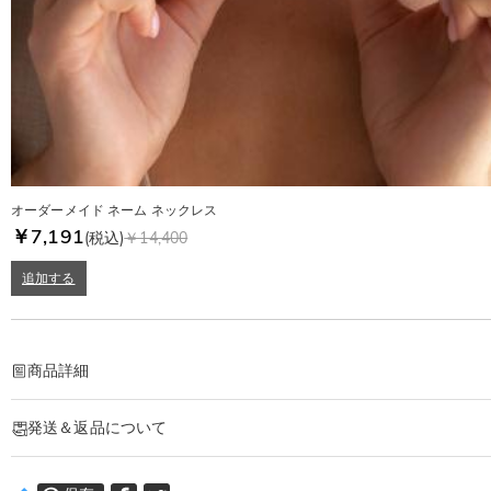
オーダーメイド ネーム ネックレス
￥7,191
(税込)
￥14,400
追加する
商品詳細
商品番号
:
DRJN1530
発送＆返品について
あなたの気持ちを形に出来るオーダーメイドのネックレスです。
大切な人へ、自分へのご褒美に。特別な時に贈るオリジナルネックレス。
·
60日間返品可能
あなただけの一品をおつくりします。