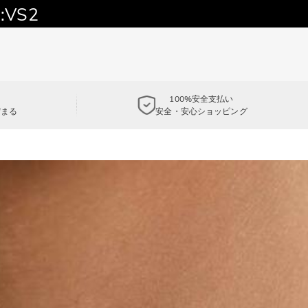
:VS2
100%安全支払い
貯まる
安全・安心ショッピング