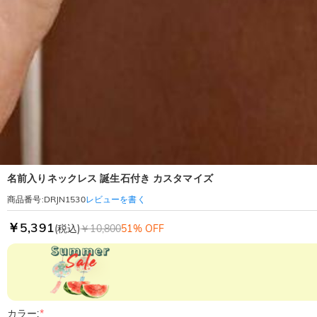
名前入りネックレス 誕生石付き カスタマイズ
レビューを書く
商品番号
:
DRJN1530
￥5,391
(税込)
￥10,800
51% OFF
カラー:
*