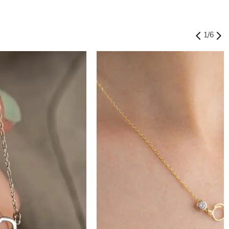
1
/
6