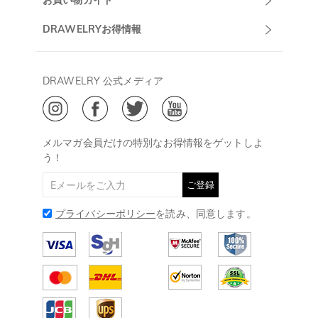
お買い物ガイド
午前10:00～
お問い合わせ
発送について
DRAWELRYお得情報
13:00
よくあるご質問
キャンセル/返品について
Drawelry Prime
午後15:00～
プライバシーポリシー
決済について
会員・ポイントについて
DRAWELRY 公式メディア
18:00
ご利用規約
ジュエリーお手入れ
ご特定商取引法に基づく表示
(土日・祝日休み)
Drawelry Blog
@
メールアドレス:
service@drawelry.jp
メルマガ会員だけの特別なお得情報をゲットしよ
う！
ご登録
プライバシーポリシー
を読み、同意します。