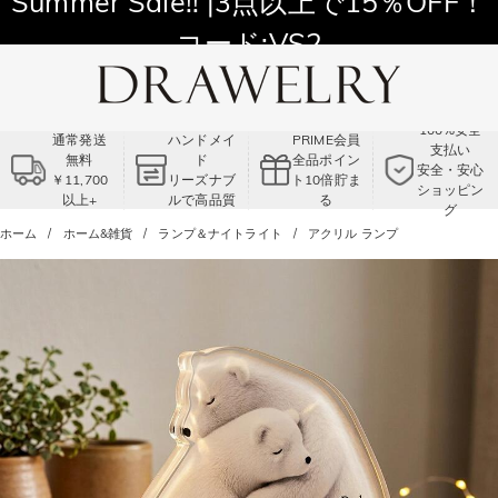
11,700円以上通常配送無料！
Summer Sale!! |3点以上で15％OFF！
コード:VS2
100%安全
通常発送
ハンドメイ
PRIME会員
支払い
無料
ド
全品ポイン
安全・安心
￥11,700
リーズナブ
ト10倍貯ま
ショッピン
以上+
ルで高品質
る
グ
ホーム
ホーム&雑貨
ランプ＆ナイトライト
アクリル ランプ