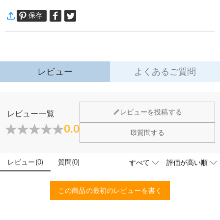
·
60日間返品可能
部屋を照らすだけでなく、幸せな思い出までも優しく灯します。
保存
万一、ご注文商品にご満足いただけない場合は、商品が到着後60日
母の日に贈れば、柔らかな光とともに刻まれた家族の名前が浮かび上がり、
以内に返品＆交換できます。
笑顔と感動の涙、そして感謝の気持ちがあふれるでしょう。
詳細はこちら
単なるプレゼントではなく、一生記憶に残る瞬間になります。
デザインは寄り添う動物柄(ライオン、熊、亀、ウサギ、カンガルー、サル、
鹿...)家族。
レビュー
よくあるご質問
力強さ、守り合う心、団結を象徴し、子供のそばのハートが優しさを添えま
す。
母の日、誕生日、記念日など、愛を伝えたいすべてのシーンにぴったりです。
ホーム＆雑貨
レビューを投稿する
レビュー一覧
お名前を入力するだけで簡単オーダー可能。
大量注文の制作は承っておりますか？
0.0
ギフト仕様で、すぐに贈れる状態でお届けします。
閉じる
質問する
他にはない特別さと心配り、そして長く使える丈夫さが人気の理由です。
はい、対応可能です。ご希望の数量、デザイン、文字内容、ご
写真アップロードする必要のある商品に、アップロ
予算などをご連絡いただけましたら、無料でお見積もりを作成
モノを贈るのではなく、“想い” を贈りましょう。
ードする画像に要求や制限等はありますか？
いたします。お気軽にお問い合わせください。
レビュー
(
0
)
質問
(
0
)
よくある質問
商品のベスト効果のために、お写真を選ぶ際に可能な限り最高
名前のカスタマイズはできますか？
品質（画素数の高画像データ）の画像をご使用ください。
配送＆返品について
はい、ご希望の名前を入力して作成できます。
この商品の最初のレビューを書く
制作期間はどのくらいですか？
送料はいくらですか？
一点一点丁寧に作製し、速やかに発送いたします。
送料は配送方法によって異なります。通常配送は送料が1,620