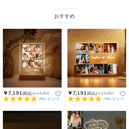
ギフトに向いていますか？
注文した商品はいつ届きますか？
円で、11,700円以上で無料になります。速達配送は送料が
はい、ギフト用にデザインされています。
4,680円になります。ご注文金額が25,200以上なら速達配送も
納期=製作作業時間+配送時間 受注製作品のため、ご入金を確
おすすめ
どんな場面におすすめですか？
商品に納品書などの明細書は同梱されますか？
無料となります。（一部離島や遠方へご発送の場合、中継料が
認してから制作となります。大量生産品ではなく、一つ一つ手
母の日、誕生日、記念日など、愛を伝えたい時に。
別途加算されます。）
でお作りしており、予定作業時間は商品ページに記載しており
ご注文の納品書・領収書といった明細書は商品に同梱しており
サイズは何種類ありますか？
商品を海外へ直接発送することは可能でしょうか。
ます。そしてご購入の際にお選び頂いた「配送方法」の選択に
ません。領収書発行をご希望の場合は、ご注文明細をメールに
10cm と 15cm の 2 種類をご用意しています。
よって、お届け日数が異なります。詳細は
配送について
までご
てご確認ください。
はい、対応可能です。海外配送をご希望の場合は、カスタマー
返品・交換はできますか？
確認ください。.
商品仕様
サポートまで詳しい海外配送先情報をお送りください。配送先
高さ(cm)
:
21 cm
の国・地域によって送料が異なります。また、海外配送の際は
お客様が商品受け取り後、60日以内の未使用品の返品は可能で
受取人様に関税が発生する場合がございます。
素材
:
アクリル, ウッド
す。受注生産品のため、返品は50%の返品手数料(材料費)が発
注文＆支払いについて
生致します。詳細は
キャンセル/返品について
までご確認くだ
電源
:
USB電源
注文後に注文の内容を変更できますか？
さい。.
もし注文確認メールをご確認後、注文内容に間違いでもありま
Drawelryからのメールが届きません。
したら、至急カスタマーサポート【Eメール：
service@drawelry.jp】までご連絡ください。ご連絡頂く時に注
Drawelryからのメールが届いていない場合、次の可能性が考え
￥7,191
￥7,191
(税込)
￥14,400
(税込)
￥14,400
支払方法は何がありますか？
文番号もお送りください。
られます。原因①迷惑メールフォルダに移動されている。解決
(
95
レビュー
)
(
78
レビュー
)
策：迷惑メールフォルダに届いているDrawelryからのメールを
お支払い方法は、クレジットカード、コンビニ前払い、
コンビニ前払いのお支払い期限はいつまででしょう
迷惑メールでないよう操作して、service@drawelry.jp からの
Paypal、ApplePay、GooglePayからお選びいただけます。
か
メールが正しく届くように、迷惑メールフィルターの設定を変
更してください。原因②通信状態などによりメールの到着が遅
コンビニ前払いのお支払い期限はご注文から 6 日間となりま
れている。解決策：数時間たっても届かない場合は、今後お送
支払い情報は保護されますか？