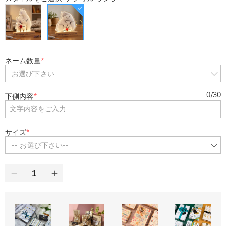
ネーム数量
*
お選び下さい
0
/
30
下側内容
*
サイズ
*
-- お選び下さい--