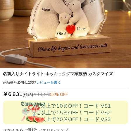
名前入りナイトライト ホッキョクグマ家族柄 カスタマイズ
レビューを書く
商品番号
:
DRHL2037
￥6,831
(税込)
￥14,400
53% OFF
2点以上で10％OFF！コード:VS1
3点以上で15％OFF！コード:VS2
5点以上で20％OFF！コード:VS3
スタイルをご選択: アクリル ランプ