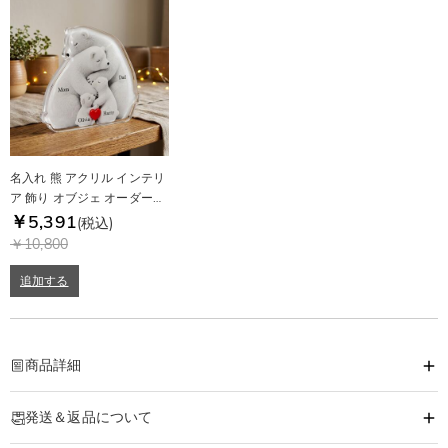
名入れ 熊 アクリル インテリ
ア 飾り オブジェ オーダーメ
イド
￥5,391
(税込)
￥10,800
追加する
商品詳細
商品番号
:
DRHL2037
発送＆返品について
このオリジナルランプはただの照明ではなく、家族の絆と大切な人への想いを
詰め込んだ、心に残る記念品です。