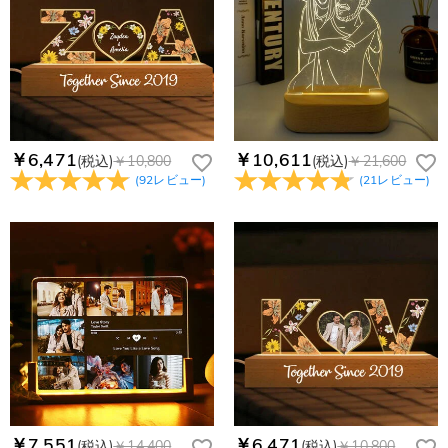
す。
りするメールも遅れる可能性がありますので、別のメールアド
お支払い情報は高度なセキュリティで保護されております。お
レスからお名前とご住所を記載したメールを
個人情報は保護されますか？
客様のお支払い情報は当社のサーバーに一切保存されません。
service@drawelry.jp へ送信してください。原因③メールアド
Paypal又はクレジットカート発行会社によって処理されます。
当社では、個人情報保護を目的としたコンプライアンスに則
レスの入力に誤りがある。解決策：お名前とご住所を記載した
り、プライバシーポリシーを定めています。お客様に安心かつ
メールを service@drawelry.jp へ送信してください。
安全にご利用いただけるよう最善の注意を払い、個人情報を厳
重に取り扱っています。 詳細は
プライバシーポリシー
までご
確認ください
￥6,471
￥10,611
(税込)
￥10,800
(税込)
￥21,600
(
92
レビュー
)
(
21
レビュー
)
￥7,551
￥6,471
(税込)
￥14,400
(税込)
￥10,800