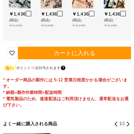
￥1,436
￥1,436
￥1,436
￥1,436
(税込)
(税込)
(税込)
(税込)
￥3,240
￥3,240
￥3,240
￥3,240
カートに入れる
ポイント
37
点付与されます
1
×
* オーダー商品の製作には 5-12 営業日程度かかる場合がございま
す。
* 納期=製作作業時間+配送時間
* 電気製品のため、速達配送はご利用頂けません、通常配送をお選
び下さい。
よく一緒に購入される商品
1
/
1