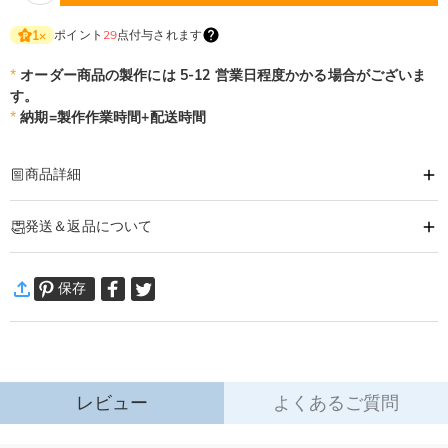
ポイント
29
点付与されます
1
×
*
オーダー商品の製作には 5-12 営業日程度かかる場合がございま
す。
*
納期=製作作業時間+配送時間
商品詳細
商品番号
:
DRHF2927
発送＆返品について
愛するペットちゃんのお名前や思い出の写真、特別な日付などで
世界に一つの骨灰&遺毛の収納ボックスを作れます！
·
発送について
亡くなった愛犬や愛猫の温もりをいつもそばに残して欲しいです。
保存
通常配送
:
5-9
営業日
あの子の遺毛と骨灰を遺品ケースに収納され、特別な瞬間、幸せな記憶を永遠
￥1,620 (注文数 < ￥11,700)
無料 (注文数 > ￥11,700)
に保存できます。
速達配送
:
3-5
営業日
￥4,680 (注文数 < ￥25,200)
無料 (注文数 > ￥25,200)
詳細はこちら
レビュー
よくあるご質問
·
60日間返品可能