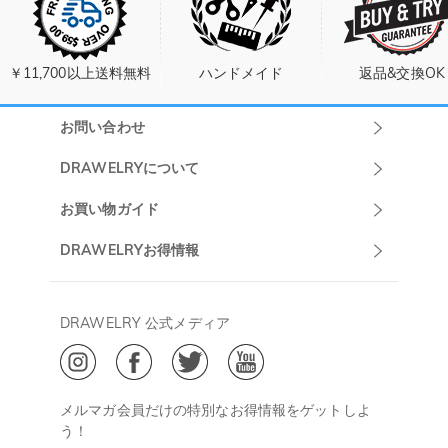
￥11,700以上送料無料
ハンドメイド
返品&交換OK
お問い合わせ
Drawelryカスタ
DRAWELRYについて
マーサポート
DRAWELRYについて
お買い物ガイド
午前10:00～
お問い合わせ
発送について
DRAWELRYお得情報
13:00
よくあるご質問
キャンセル/返品について
Drawelry Prime
午後15:00～
プライバシーポリシー
決済について
会員・ポイントについて
DRAWELRY 公式メディア
18:00
ご利用規約
ジュエリーお手入れ
ご特定商取引法に基づく表示
(土日・祝日休み)
Drawelry Blog
@
メールアドレス:
service@drawelry.jp
メルマガ会員だけの特別なお得情報をゲットしよ
う！