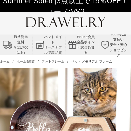
11,700円以上通常配送無料！
Summer Sale!! |3点以上で15％OFF！
コード:VS2
100%安全
通常発送
ハンドメイ
PRIME会員
支払い
無料
ド
全品ポイン
安全・安心
￥11,700
リーズナブ
ト10倍貯ま
ショッピン
以上+
ルで高品質
る
グ
ホーム
ホーム&雑貨
フォトフレーム
ペット メモリアル フレーム