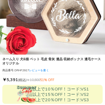
ネーム入り 犬&猫 ペット 毛皮 骨灰 遺品 収納ボックス 遺毛ケース
オリジナル
レビューを書く
商品番号
:
DRHF2927
￥5,391
(税込)
￥10,800
51% OFF
2点以上で10％OFF！コード:VS1
3点以上で15％OFF！コード:VS2
5点以上で20％OFF！コード:VS3