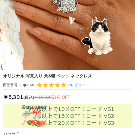
オリジナル 写真入り 犬&猫 ペット ネックレス
38
レビュー
商品番号
:
DRJN1685
￥5,391
(税込)
￥10,800
51% OFF
2点以上で10％OFF！コード:VS1
3点以上で15％OFF！コード:VS2
5点以上で20％OFF！コード:VS3
カラー:
*