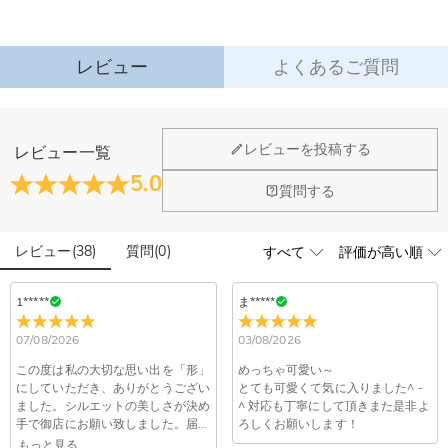
詳細はこちら
レビュー
よくあるご質問
ジュエリーについて
レビューを投稿する
レビュー一覧
店頭や実店舗とかありますか？
5.0
質問する
店舗に費やす家賃や保険、人的労力等のコストを節約して、商
石は本物のダイヤモンドですか？
品自身が値下げできるために、現在はオンラインストアのみ運
営しております。
レビュー
(
38
)
質問
(
0
)
輝きと高い硬度を誇る最高級品質グレード5Aのキューピッド
こちらの商品を身に付けると、肌が緑色に変色しま
ジルコニアを使用しており、その中でも専門の職人によるカッ
すか？
トを施し、最上級位のスーパーキュービックジルコニアとなり
1*****
ま*****
ます。
いいえ、肌を緑色に変色させたのは真鍮や銅が含まれた製品で
07/08/2026
03/08/2026
す。Drawelryの製品は18Kゴールドコーティング5回も施し、
配送＆返品について
品質は国際検証機関SGSによって検証されています。
この度は私の大切な思い出を「形」
めっちゃ可愛い～
送料はいくらですか？
にしていただき、ありがとうござい
とても可愛くて気に入りました^ -
ました。シルエットの美しさが決め
^ 対応も丁寧にして頂きまた是非よ
送料は配送方法によって異なります。通常配送は送料が1,620
手で御店にお願い致しました。届い
ろしくお願いします！
注文した商品はいつ届きますか？
円で、11,700円以上で無料になります。速達配送は送料が
たうちの子から優しさが溢れてくる
もっと見る