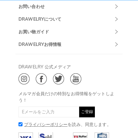
お問い合わせ
Drawelryカスタ
DRAWELRYについて
マーサポート
DRAWELRYについて
お買い物ガイド
午前10:00～
お問い合わせ
発送について
DRAWELRYお得情報
13:00
よくあるご質問
キャンセル/返品について
Drawelry Prime
午後15:00～
プライバシーポリシー
決済について
会員・ポイントについて
DRAWELRY 公式メディア
18:00
ご利用規約
ジュエリーお手入れ
ご特定商取引法に基づく表示
(土日・祝日休み)
Drawelry Blog
@
メールアドレス:
service@drawelry.jp
メルマガ会員だけの特別なお得情報をゲットしよ
う！
ご登録
プライバシーポリシー
を読み、同意します。