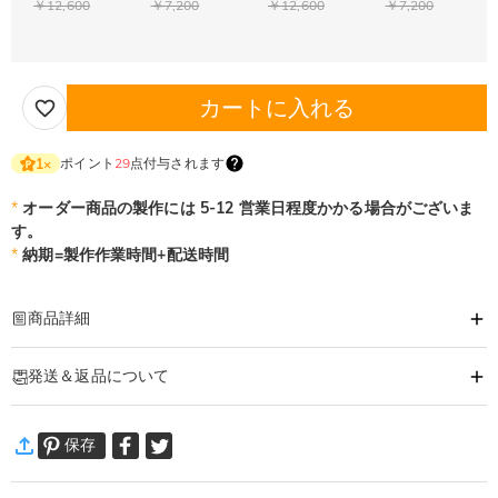
￥12,600
￥7,200
￥12,600
￥7,200
カートに入れる
ポイント
29
点付与されます
1
×
*
オーダー商品の製作には 5-12 営業日程度かかる場合がございま
す。
*
納期=製作作業時間+配送時間
商品詳細
商品番号
:
DRJN1685
発送＆返品について
あなたの気持ちを形に出来るオーダーメイドのネックレスです。
大切な人へ、自分へのご褒美に。特別な時に贈るオリジナルネックレス。
·
60日間返品可能
あなただけの一品をおつくりします。
保存
万一、ご注文商品にご満足いただけない場合は、商品が到着後60日
ネックレス詳細
以内に返品＆交換できます。
素材
:
シルバー合金