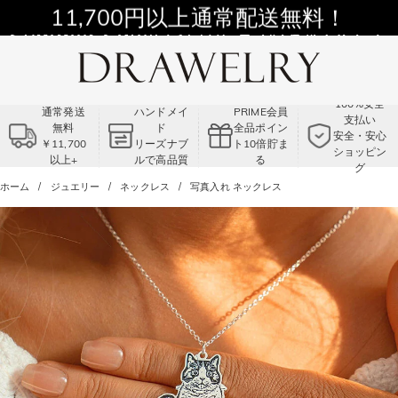
11,700円以上通常配送無料！
Summer Sale!! |3点以上で15％OFF！
コード:VS2
100%安全
通常発送
ハンドメイ
PRIME会員
支払い
無料
ド
全品ポイン
安全・安心
￥11,700
リーズナブ
ト10倍貯ま
ショッピン
以上+
ルで高品質
る
グ
ホーム
ジュエリー
ネックレス
写真入れ ネックレス