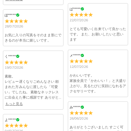
4,680円になります。ご注文金額が25,200以上なら速達配送も
納期=製作作業時間+配送時間 受注製作品のため、ご入金を確
感じが伝わってきました。また機会
商品に納品書などの明細書は同梱されますか？
無料となります。（一部離島や遠方へご発送の場合、中継料が
がございましたら、是非お願いした
認してから制作となります。大量生産品ではなく、一つ一つ手
ぱ*****
いと思っております。
別途加算されます。）
でお作りしており、予定作業時間は商品ページに記載しており
ぽ*****
ご注文の納品書・領収書といった明細書は商品に同梱しており
商品を海外へ直接発送することは可能でしょうか。
22/07/2026
ます。そしてご購入の際にお選び頂いた「配送方法」の選択に
ません。領収書発行をご希望の場合は、ご注文明細をメールに
28/07/2026
よって、お届け日数が異なります。詳細は
配送について
までご
てご確認ください。
はい、対応可能です。海外配送をご希望の場合は、カスタマー
とても可愛いく出来ていて良かった
返品・交換はできますか？
確認ください。.
です。 また、お願いしたいと思い
サポートまで詳しい海外配送先情報をお送りください。配送先
お気に入りの写真をそのまま形にで
ます
きるのが本当に嬉しいです。
の国・地域によって送料が異なります。また、海外配送の際は
お客様が商品受け取り後、60日以内の未使用品の返品は可能で
受取人様に関税が発生する場合がございます。
す。受注生産品のため、返品は50%の返品手数料(材料費)が発
注文＆支払いについて
生致します。詳細は
キャンセル/返品について
までご確認くだ
メ*****
く*****
注文後に注文の内容を変更できますか？
さい。.
12/07/2026
19/07/2026
もし注文確認メールをご確認後、注文内容に間違いでもありま
Drawelryからのメールが届きません。
したら、至急カスタマーサポート【Eメール：
かわいいです。
素敵。
家族全員で「かわいい！」と大盛り
service@drawelry.jp】までご連絡ください。ご連絡頂く時に注
レビュー遅くなりごめんなさい 頼
Drawelryからのメールが届いていない場合、次の可能性が考え
上がり。見るたびに笑顔になれるア
支払方法は何がありますか？
まれた方みんなに渡したら「可愛
文番号もお送りください。
られます。原因①迷惑メールフォルダに移動されている。解決
クセサリーです。
い」でしたね。 素敵なネックレス
策：迷惑メールフォルダに届いているDrawelryからのメールを
お支払い方法は、クレジットカード、コンビニ前払い、
に出会えた事に感謝です ありがと
コンビニ前払いのお支払い期限はいつまででしょう
迷惑メールでないよう操作して、service@drawelry.jp からの
Paypal、ApplePay、GooglePayからお選びいただけます。
うございました
もっと見る
か
メールが正しく届くように、迷惑メールフィルターの設定を変
み*****
更してください。原因②通信状態などによりメールの到着が遅
コンビニ前払いのお支払い期限はご注文から 6 日間となりま
26/06/2026
れている。解決策：数時間たっても届かない場合は、今後お送
支払い情報は保護されますか？
よ*****
す。
りするメールも遅れる可能性がありますので、別のメールアド
ありがとうございました すごく可
お支払い情報は高度なセキュリティで保護されております。お
04/07/2026