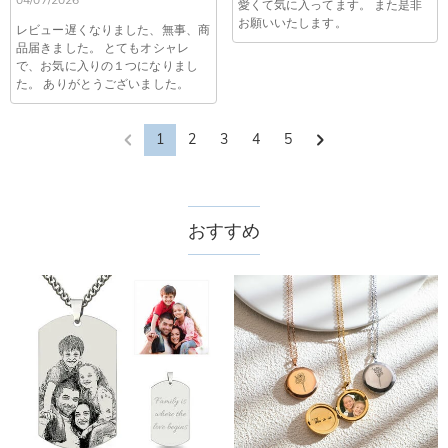
レスからお名前とご住所を記載したメールを
愛くて気に入ってます。 また是非
個人情報は保護されますか？
客様のお支払い情報は当社のサーバーに一切保存されません。
service@drawelry.jp へ送信してください。原因③メールアド
お願いいたします。
レビュー遅くなりました、無事、商
Paypal又はクレジットカート発行会社によって処理されます。
当社では、個人情報保護を目的としたコンプライアンスに則
レスの入力に誤りがある。解決策：お名前とご住所を記載した
品届きました。 とてもオシャレ
り、プライバシーポリシーを定めています。お客様に安心かつ
メールを service@drawelry.jp へ送信してください。
で、お気に入りの１つになりまし
安全にご利用いただけるよう最善の注意を払い、個人情報を厳
た。 ありがとうございました。
重に取り扱っています。 詳細は
プライバシーポリシー
までご
確認ください
1
2
3
4
5
おすすめ