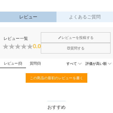
詳細はこちら
レビュー
よくあるご質問
ジュエリーについて
レビューを投稿する
レビュー一覧
店頭や実店舗とかありますか？
0.0
質問する
店舗に費やす家賃や保険、人的労力等のコストを節約して、商
石は本物のダイヤモンドですか？
品自身が値下げできるために、現在はオンラインストアのみ運
営しております。
レビュー
(
0
)
質問
(
0
)
輝きと高い硬度を誇る最高級品質グレード5Aのキューピッド
こちらの商品を身に付けると、肌が緑色に変色しま
ジルコニアを使用しており、その中でも専門の職人によるカッ
すか？
トを施し、最上級位のスーパーキュービックジルコニアとなり
この商品の最初のレビューを書く
ます。
いいえ、肌を緑色に変色させたのは真鍮や銅が含まれた製品で
す。Drawelryの製品は18Kゴールドコーティング5回も施し、
配送＆返品について
品質は国際検証機関SGSによって検証されています。
送料はいくらですか？
送料は配送方法によって異なります。通常配送は送料が1,620
おすすめ
注文した商品はいつ届きますか？
円で、11,700円以上で無料になります。速達配送は送料が