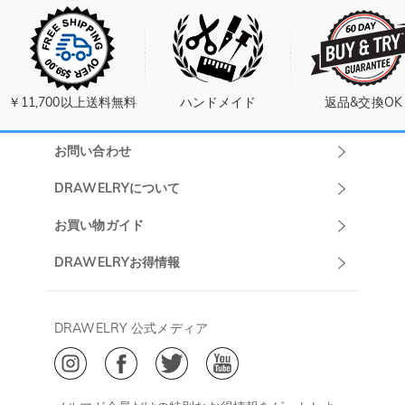
￥11,700以上送料無料
ハンドメイド
返品&交換OK
お問い合わせ
Drawelryカスタ
DRAWELRYについて
マーサポート
DRAWELRYについて
お買い物ガイド
午前10:00～
お問い合わせ
発送について
DRAWELRYお得情報
13:00
よくあるご質問
キャンセル/返品について
Drawelry Prime
午後15:00～
プライバシーポリシー
決済について
会員・ポイントについて
DRAWELRY 公式メディア
18:00
ご利用規約
ジュエリーお手入れ
ご特定商取引法に基づく表示
(土日・祝日休み)
Drawelry Blog
@
メールアドレス:
service@drawelry.jp