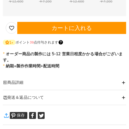
￥12,600
￥7,200
￥12,600
￥7,200
カートに入れる
ポイント
39
点付与されます
1
×
*
オーダー商品の製作には 5-12 営業日程度かかる場合がございま
す。
*
納期=製作作業時間+配送時間
商品詳細
商品番号
:
DRJN1590
発送＆返品について
あなたの気持ちを形に出来るオーダーメイドのネックレスです。
大切な人へ、自分へのご褒美に。特別な時に贈るオリジナルネックレス。
·
60日間返品可能
あなただけの一品をおつくりします。
保存
万一、ご注文商品にご満足いただけない場合は、商品が到着後60日
ネックレス詳細
以内に返品＆交換できます。
素材
:
シルバー合金