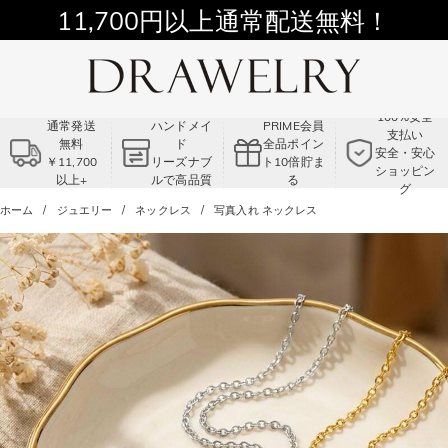
11,700円以上通常配送無料！
Summer Sale!! |3点以上で15％OFF！
コード:VS2
100%安全
通常発送
ハンドメイ
PRIME会員
支払い
無料
ド
全品ポイン
安全・安心
￥11,700
リーズナブ
ト10倍貯ま
ショッピン
以上+
ルで高品質
る
グ
ホーム
ジュエリー
ネックレス
写真入れ ネックレス