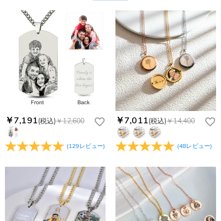
4,680円になります。ご注文金額が25,200以上なら速達配送も
納期=製作作業時間+配送時間 受注製作品のため、ご入金を確
商品に納品書などの明細書は同梱されますか？
無料となります。（一部離島や遠方へご発送の場合、中継料が
認してから制作となります。大量生産品ではなく、一つ一つ手
別途加算されます。）
でお作りしており、予定作業時間は商品ページに記載しており
ご注文の納品書・領収書といった明細書は商品に同梱しており
商品を海外へ直接発送することは可能でしょうか。
ます。そしてご購入の際にお選び頂いた「配送方法」の選択に
ません。領収書発行をご希望の場合は、ご注文明細をメールに
よって、お届け日数が異なります。詳細は
配送について
までご
てご確認ください。
はい、対応可能です。海外配送をご希望の場合は、カスタマー
返品・交換はできますか？
確認ください。.
サポートまで詳しい海外配送先情報をお送りください。配送先
の国・地域によって送料が異なります。また、海外配送の際は
お客様が商品受け取り後、60日以内の未使用品の返品は可能で
受取人様に関税が発生する場合がございます。
す。受注生産品のため、返品は50%の返品手数料(材料費)が発
注文＆支払いについて
生致します。詳細は
キャンセル/返品について
までご確認くだ
注文後に注文の内容を変更できますか？
さい。.
もし注文確認メールをご確認後、注文内容に間違いでもありま
￥7,191
￥7,011
(税込)
￥12,600
(税込)
￥14,400
Drawelryからのメールが届きません。
したら、至急カスタマーサポート【Eメール：
service@drawelry.jp】までご連絡ください。ご連絡頂く時に注
Drawelryからのメールが届いていない場合、次の可能性が考え
支払方法は何がありますか？
(
129
レビュー
)
(
48
レビュー
)
文番号もお送りください。
られます。原因①迷惑メールフォルダに移動されている。解決
策：迷惑メールフォルダに届いているDrawelryからのメールを
お支払い方法は、クレジットカード、コンビニ前払い、
コンビニ前払いのお支払い期限はいつまででしょう
迷惑メールでないよう操作して、service@drawelry.jp からの
Paypal、ApplePay、GooglePayからお選びいただけます。
か
メールが正しく届くように、迷惑メールフィルターの設定を変
更してください。原因②通信状態などによりメールの到着が遅
コンビニ前払いのお支払い期限はご注文から 6 日間となりま
れている。解決策：数時間たっても届かない場合は、今後お送
支払い情報は保護されますか？
す。
りするメールも遅れる可能性がありますので、別のメールアド
お支払い情報は高度なセキュリティで保護されております。お