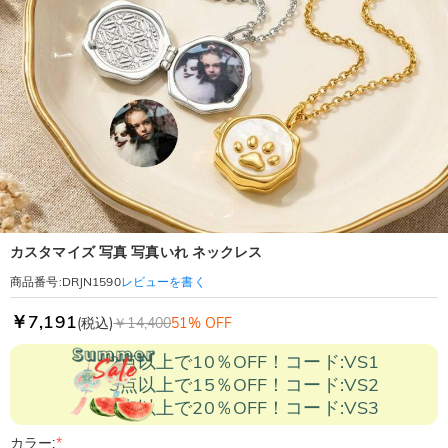
カスタマイズ 写真 写真いれ ネックレス
レビューを書く
商品番号
:
DRJN1590
￥7,191
(税込)
￥14,400
51% OFF
2点以上で10％OFF！コード:VS1
3点以上で15％OFF！コード:VS2
5点以上で20％OFF！コード:VS3
カラー:
*