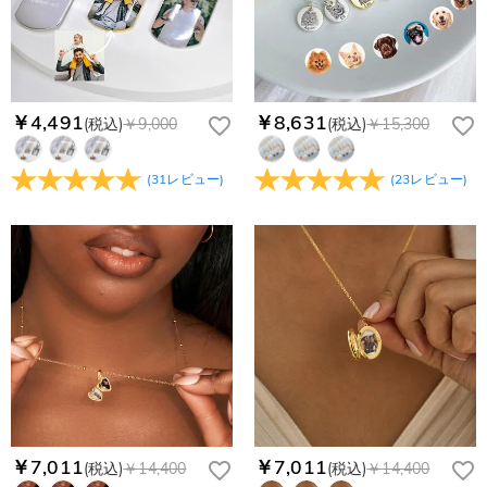
レスからお名前とご住所を記載したメールを
個人情報は保護されますか？
客様のお支払い情報は当社のサーバーに一切保存されません。
service@drawelry.jp へ送信してください。原因③メールアド
Paypal又はクレジットカート発行会社によって処理されます。
当社では、個人情報保護を目的としたコンプライアンスに則
レスの入力に誤りがある。解決策：お名前とご住所を記載した
り、プライバシーポリシーを定めています。お客様に安心かつ
メールを service@drawelry.jp へ送信してください。
安全にご利用いただけるよう最善の注意を払い、個人情報を厳
重に取り扱っています。 詳細は
プライバシーポリシー
までご
￥4,491
￥8,631
(税込)
￥9,000
(税込)
￥15,300
確認ください
(
31
レビュー
)
(
23
レビュー
)
￥7,011
￥7,011
(税込)
￥14,400
(税込)
￥14,400