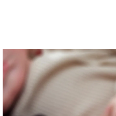
いいえ、肌を緑色に変色させたのは真鍮や銅が含まれた製品です。D
配送＆返品について
送料はいくらですか？
送料は配送方法によって異なります。通常配送は送料が1,620円で
注文した商品はいつ届きますか？
部離島や遠方へご発送の場合、中継料が別途加算されます。）
納期=製作作業時間+配送時間 受注製作品のため、ご入金を確
商品に納品書などの明細書は同梱されますか？
入の際にお選び頂いた「配送方法」の選択によって、お届け日
ご注文の納品書・領収書といった明細書は商品に同梱しており
商品を海外へ直接発送することは可能でしょうか。
はい、対応可能です。海外配送をご希望の場合は、カスタマー
返品・交換はできますか？
が発生する場合がございます。
お客様が商品受け取り後、60日以内の未使用品の返品は可能です
注文＆支払いについて
注文後に注文の内容を変更できますか？
もし注文確認メールをご確認後、注文内容に間違いでもありましたら、
Drawelryからのメールが届きません。
Drawelryからのメールが届いていない場合、次の可能性が考
支払方法は何がありますか？