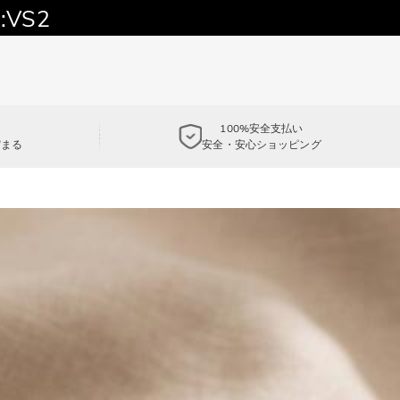
:VS2
100%安全支払い
貯まる
安全・安心ショッピング