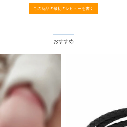
rawelryの製品は18Kゴールドコーティング5回も施し、品質は国
この商品の最初のレビューを書く
、11,700円以上で無料になります。速達配送は送料が4,680円にな
おすすめ
認してから制作となります。大量生産品ではなく、一つ一つ手でお作り
数が異なります。詳細は
配送について
までご確認ください。.
ません。領収書発行をご希望の場合は、ご注文明細をメールにてご確認
サポートまで詳しい海外配送先情報をお送りください。配送先の国・地
。受注生産品のため、返品は50%の返品手数料(材料費)が発生致しま
至急カスタマーサポート【Eメール：service@drawelry.j
えられます。原因①迷惑メールフォルダに移動されている。解決策：迷惑メ