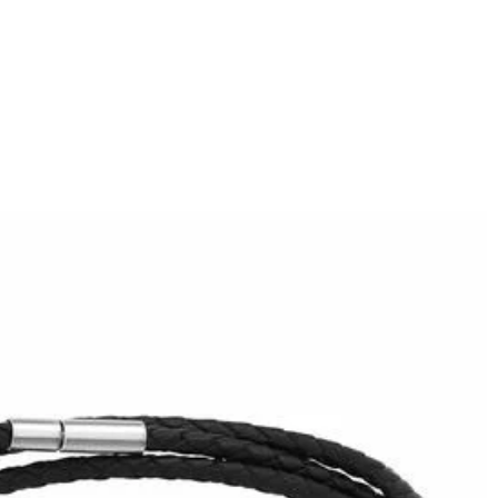
際検証機関SGSによって検証されています。
ります。ご注文金額が25,200以上なら速達配送も無料となります。（一
しており、予定作業時間は商品ページに記載しております。そしてご購
ください。
域によって送料が異なります。また、海外配送の際は受取人様に関税
す。詳細は
キャンセル/返品について
までご確認ください。.
p】までご連絡ください。ご連絡頂く時に注文番号もお送りください。
ールフォルダに届いているDrawelryからのメールを迷惑メールでな