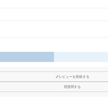
以内に返品＆交換できます。
レビューを投稿する
質問する
品自身が値下げできるために、現在はオンラインストアのみ運営してお
ルコニアを使用しており、その中でも専門の職人によるカットを施し、
？