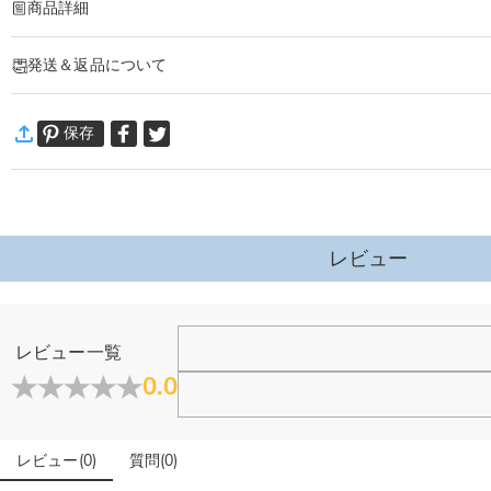
商品詳細
商品番号
:
DRJB0833
発送＆返品について
あなたの気持ちを形に出来るオーダーメイドのブレスレットです。
大切な人へ、自分へのご褒美に。特別な時に贈るオリジナルネックレス。
·
60日間返品可能
あなただけの一品をおつくりします。
保存
万一、ご注文商品にご満足いただけない場合は、商品が到着後60日
ブレスレット詳細
詳細はこちら
サイズ
:
195 mm
素材
:
ステンレススチール
レビュー
ジュエリーについて
レビュー一覧
店頭や実店舗とかありますか？
0.0
店舗に費やす家賃や保険、人的労力等のコストを節約して、商
石は本物のダイヤモンドですか？
レビュー
(
0
)
質問
(
0
)
輝きと高い硬度を誇る最高級品質グレード5Aのキューピッドジ
こちらの商品を身に付けると、肌が緑色に変色しますか