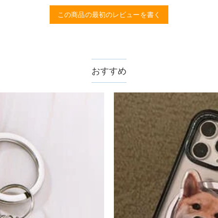
rawelryの製品は18Kゴールドコーティング5回も施し、品質は国
この商品の最初のレビューを書く
、11,700円以上で無料になります。速達配送は送料が4,680円にな
おすすめ
認してから制作となります。大量生産品ではなく、一つ一つ手でお作り
数が異なります。詳細は
配送について
までご確認ください。.
ません。領収書発行をご希望の場合は、ご注文明細をメールにてご確認
サポートまで詳しい海外配送先情報をお送りください。配送先の国・地
。受注生産品のため、返品は50%の返品手数料(材料費)が発生致しま
至急カスタマーサポート【Eメール：service@drawelry.j
えられます。原因①迷惑メールフォルダに移動されている。解決策：迷惑メ