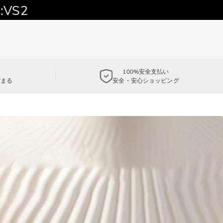
:VS2
100%安全支払い
貯まる
安全・安心ショッピング