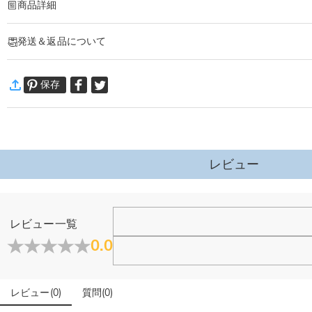
商品詳細
商品番号
:
DRJK0817
発送＆返品について
「大切な写真をいつも持ち歩きたい」
「写真入りのキーホルダもデザインこだわったものが欲しい」
·
発送について
お名前も刻印出来るプレゼント、ギフトに最適なキーホルダーです。
保存
通常配送
:
5-9
営業日
￥1,620 (注文数 < ￥11,700)
無料 (注文数 > ￥11,700)
速達配送
:
3-5
営業日
￥4,680 (注文数 < ￥25,200)
無料 (注文数 > ￥25,200)
詳細はこちら
レビュー
·
60日間返品可能
万一、ご注文商品にご満足いただけない場合は、商品が到着後60日
ジュエリーについて
詳細はこちら
レビュー一覧
店頭や実店舗とかありますか？
0.0
店舗に費やす家賃や保険、人的労力等のコストを節約して、商
石は本物のダイヤモンドですか？
レビュー
(
0
)
質問
(
0
)
輝きと高い硬度を誇る最高級品質グレード5Aのキューピッドジ
こちらの商品を身に付けると、肌が緑色に変色しますか