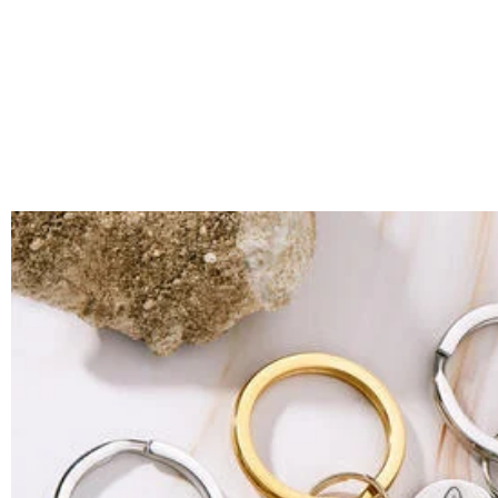
いいえ、肌を緑色に変色させたのは真鍮や銅が含まれた製品です。D
配送＆返品について
送料はいくらですか？
送料は配送方法によって異なります。通常配送は送料が1,620円で
注文した商品はいつ届きますか？
部離島や遠方へご発送の場合、中継料が別途加算されます。）
納期=製作作業時間+配送時間 受注製作品のため、ご入金を確
商品に納品書などの明細書は同梱されますか？
入の際にお選び頂いた「配送方法」の選択によって、お届け日
ご注文の納品書・領収書といった明細書は商品に同梱しており
商品を海外へ直接発送することは可能でしょうか。
はい、対応可能です。海外配送をご希望の場合は、カスタマー
返品・交換はできますか？
が発生する場合がございます。
お客様が商品受け取り後、60日以内の未使用品の返品は可能です
注文＆支払いについて
注文後に注文の内容を変更できますか？
もし注文確認メールをご確認後、注文内容に間違いでもありましたら、
Drawelryからのメールが届きません。
Drawelryからのメールが届いていない場合、次の可能性が考
支払方法は何がありますか？