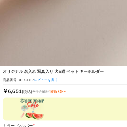
オリジナル 名入れ 写真入り 犬&猫 ペット キーホルダー
レビューを書く
商品番号
:
DRJK0817
￥6,651
(税込)
￥12,600
48% OFF
カラー: シルバー
*