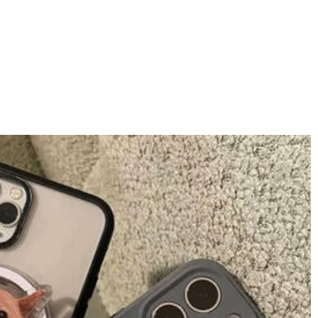
際検証機関SGSによって検証されています。
ります。ご注文金額が25,200以上なら速達配送も無料となります。（一
しており、予定作業時間は商品ページに記載しております。そしてご購
ください。
域によって送料が異なります。また、海外配送の際は受取人様に関税
す。詳細は
キャンセル/返品について
までご確認ください。.
p】までご連絡ください。ご連絡頂く時に注文番号もお送りください。
ールフォルダに届いているDrawelryからのメールを迷惑メールでな