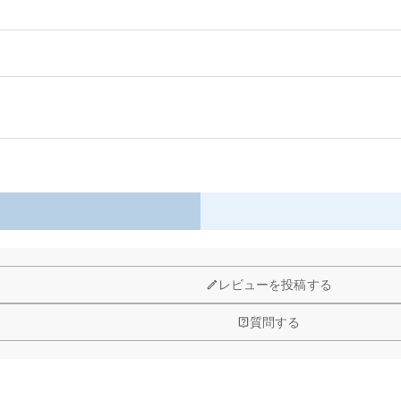
以内に返品＆交換できます。
レビューを投稿する
質問する
品自身が値下げできるために、現在はオンラインストアのみ運営してお
ルコニアを使用しており、その中でも専門の職人によるカットを施し、
？