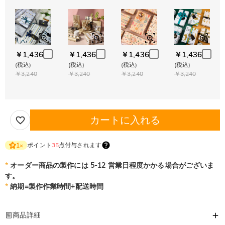
￥1,436
￥1,436
￥1,436
￥1,436
(税込)
(税込)
(税込)
(税込)
￥3,240
￥3,240
￥3,240
￥3,240
カートに入れる
ポイント
35
点付与されます
1
×
*
オーダー商品の製作には 5-12 営業日程度かかる場合がございま
す。
*
納期=製作作業時間+配送時間
商品詳細