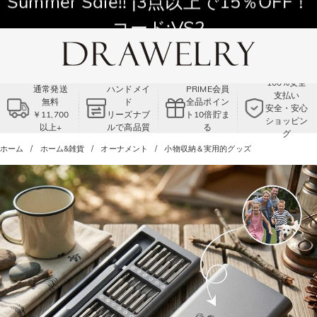
11,700円以上通常配送無料！
Summer Sale!! |3点以上で15％OFF！
コード:VS2
100%安全
通常発送
ハンドメイ
PRIME会員
支払い
無料
ド
全品ポイン
安全・安心
￥11,700
リーズナブ
ト10倍貯ま
ショッピン
以上+
ルで高品質
る
グ
ホーム
ホーム&雑貨
オーナメント
小物収納＆実用的グッズ