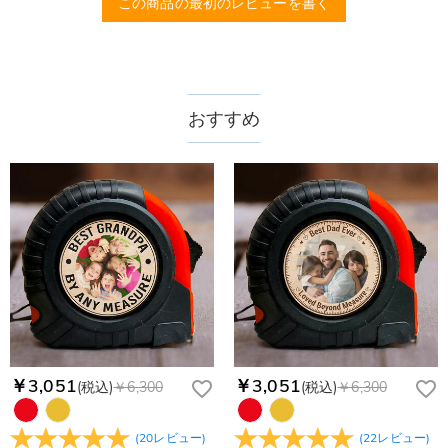
この商品の最初のレビューを書く
頑丈なケース付きで持ち運びも便利、使うたびに家族の愛を感じられる、機能
性と思い出を兼ね備えたプレゼントです。
おすすめ
￥3,051
￥3,051
(税込)
￥6,300
(税込)
￥6,300
(
20
レビュー
)
(
22
レビュー
)