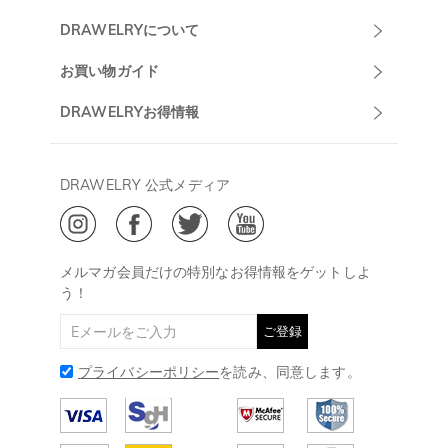
Drawelryカスタ
DRAWELRYについて
マーサポート
DRAWELRYについて
お買い物ガイド
午前10:00～
お問い合わせ
発送について
DRAWELRYお得情報
13:00
よくあるご質問
キャンセル/返品について
Drawelry Prime
午後15:00～
プライバシーポリシー
決済について
会員・ポイントについて
DRAWELRY 公式メディア
18:00
ご利用規約
ジュエリーお手入れ
ご特定商取引法に基づく表示
(土日・祝日休み)
Drawelry Blog
@
メールアドレス:
service@drawelry.jp
メルマガ会員だけの特別なお得情報をゲットしよ
う！
ご登録
プライバシーポリシー
を読み、同意します。