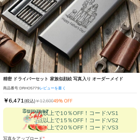
精密 ドライバーセット 家族似顔絵 写真入り オーダーメイド
レビューを書く
商品番号
:
DRHO5779
￥6,471
(税込)
￥12,600
49% OFF
2点以上で10％OFF！コード:VS1
3点以上で15％OFF！コード:VS2
5点以上で20％OFF！コード:VS3
写真をアップロード
*