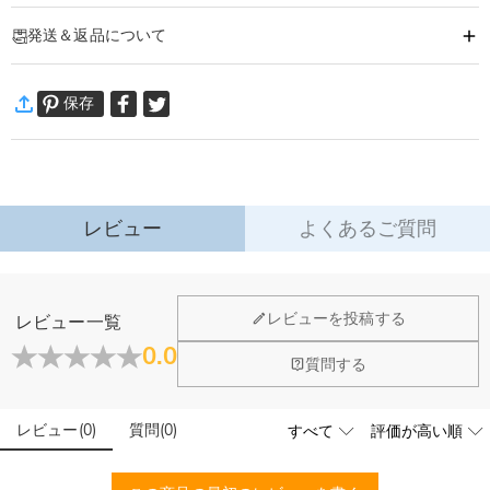
商品番号
:
DRHO5779
発送＆返品について
お父さんや DIY が好きな方へ、名前やメッセージ、家族のイラストを刻印でき
る、オリジナル工具セットです。
·
60日間返品可能
金属ケースにはメッセージや、お子様の手形・名前、思い出の写真イラストな
保存
万一、ご注文商品にご満足いただけない場合は、商品が到着後60日
どを刻印可能。
以内に返品＆交換できます。
精密ドライバーが豊富にセットされており、日常の修理や趣味の作業に幅広く
詳細はこちら
活用できます。
製品特徴とクラフトマンシップ
レビュー
よくあるご質問
24 本組精密ドライバーセット：電子機器、時計、眼鏡の修理や細かい組立作
業に対応する、豊富なサイズ・種類のビットを標準装備。
名入れ可能アルミケース：耐久性に優れたグレーアルミ製のケースに、お好き
レビューを投稿する
レビュー一覧
なニックネームやメッセージをレーザー彫刻可能。オリジナルの装飾フレーム
0.0
も選べます。
閉じる
質問する
コンパクト設計：棚や引き出しにも収まるスリムなサイズで、持ち運びにも便
利。どんな作業スペースにも馴染みます。
レビュー
(
0
)
質問
(
0
)
プロフェッショナルな佇まい：精密工具とエレガントな名入れが融合し、機能
性だけでなく、飾って楽しめる高級感を備えています。