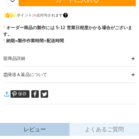
ポイント
26
点付与されます
1
×
*
オーダー商品の製作には 5-12 営業日程度かかる場合がございま
す。
*
納期=製作作業時間+配送時間
商品詳細
商品番号
:
DRHO5536
発送＆返品について
オリジナルで気持ちも美味しさも変わるビールジョッキ♪
毎日の晩酌から、居酒屋やビヤホールなどのプロユースにもオススメのジョッ
·
60日間返品可能
キです。
保存
万一、ご注文商品にご満足いただけない場合は、商品が到着後60日
誕生日お祝い、還暦のお祝い、父の日など様々なお祝い事に大変お勧めです。
以内に返品＆交換できます。
詳細はこちら
レビュー
よくあるご質問