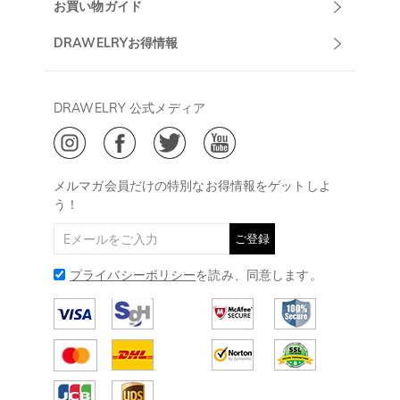
DRAWELRYについて
お買い物ガイド
午前10:00～
お問い合わせ
発送について
DRAWELRYお得情報
13:00
よくあるご質問
キャンセル/返品について
Drawelry Prime
午後15:00～
プライバシーポリシー
決済について
会員・ポイントについて
DRAWELRY 公式メディア
18:00
ご利用規約
ジュエリーお手入れ
ご特定商取引法に基づく表示
(土日・祝日休み)
Drawelry Blog
@
メールアドレス:
service@drawelry.jp
メルマガ会員だけの特別なお得情報をゲットしよ
う！
ご登録
プライバシーポリシー
を読み、同意します。