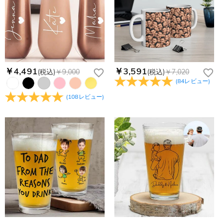
お客様が商品受け取り後、60日以内の未使用品の返品は可能で
受取人様に関税が発生する場合がございます。
す。受注生産品のため、返品は50%の返品手数料(材料費)が発
注文＆支払いについて
生致します。詳細は
キャンセル/返品について
までご確認くだ
注文後に注文の内容を変更できますか？
さい。.
もし注文確認メールをご確認後、注文内容に間違いでもありま
Drawelryからのメールが届きません。
したら、至急カスタマーサポート【Eメール：
service@drawelry.jp】までご連絡ください。ご連絡頂く時に注
Drawelryからのメールが届いていない場合、次の可能性が考え
￥4,491
￥3,591
(税込)
￥9,000
(税込)
￥7,020
支払方法は何がありますか？
文番号もお送りください。
られます。原因①迷惑メールフォルダに移動されている。解決
(
84
レビュー
)
策：迷惑メールフォルダに届いているDrawelryからのメールを
お支払い方法は、クレジットカード、コンビニ前払い、
コンビニ前払いのお支払い期限はいつまででしょう
(
108
レビュー
)
迷惑メールでないよう操作して、service@drawelry.jp からの
Paypal、ApplePay、GooglePayからお選びいただけます。
か
メールが正しく届くように、迷惑メールフィルターの設定を変
更してください。原因②通信状態などによりメールの到着が遅
コンビニ前払いのお支払い期限はご注文から 6 日間となりま
れている。解決策：数時間たっても届かない場合は、今後お送
支払い情報は保護されますか？
す。
りするメールも遅れる可能性がありますので、別のメールアド
お支払い情報は高度なセキュリティで保護されております。お
レスからお名前とご住所を記載したメールを
個人情報は保護されますか？
客様のお支払い情報は当社のサーバーに一切保存されません。
service@drawelry.jp へ送信してください。原因③メールアド
Paypal又はクレジットカート発行会社によって処理されます。
当社では、個人情報保護を目的としたコンプライアンスに則
レスの入力に誤りがある。解決策：お名前とご住所を記載した
り、プライバシーポリシーを定めています。お客様に安心かつ
メールを service@drawelry.jp へ送信してください。
安全にご利用いただけるよう最善の注意を払い、個人情報を厳
重に取り扱っています。 詳細は
プライバシーポリシー
までご
確認ください