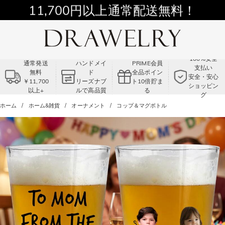
11,700円以上通常配送無料！
Summer Sale!! |3点以上で15％OFF！
コード:VS2
100%安全
通常発送
ハンドメイ
PRIME会員
支払い
無料
ド
全品ポイン
安全・安心
￥11,700
リーズナブ
ト10倍貯ま
ショッピン
以上+
ルで高品質
る
グ
ホーム
ホーム&雑貨
オーナメント
コップ＆マグボトル