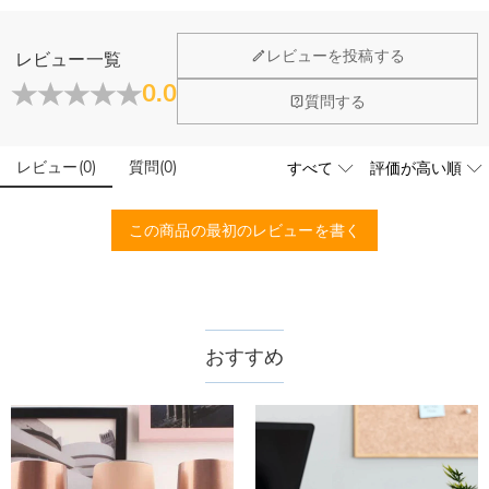
ホーム＆雑貨
レビューを投稿する
レビュー一覧
大量注文の制作は承っておりますか？
0.0
質問する
はい、対応可能です。ご希望の数量、デザイン、文字内容、ご
写真アップロードする必要のある商品に、アップロ
予算などをご連絡いただけましたら、無料でお見積もりを作成
ードする画像に要求や制限等はありますか？
いたします。お気軽にお問い合わせください。
レビュー
(
0
)
質問
(
0
)
商品のベスト効果のために、お写真を選ぶ際に可能な限り最高
品質（画素数の高画像データ）の画像をご使用ください。
配送＆返品について
この商品の最初のレビューを書く
送料はいくらですか？
送料は配送方法によって異なります。通常配送は送料が1,620
注文した商品はいつ届きますか？
円で、11,700円以上で無料になります。速達配送は送料が
4,680円になります。ご注文金額が25,200以上なら速達配送も
納期=製作作業時間+配送時間 受注製作品のため、ご入金を確
おすすめ
商品に納品書などの明細書は同梱されますか？
無料となります。（一部離島や遠方へご発送の場合、中継料が
認してから制作となります。大量生産品ではなく、一つ一つ手
別途加算されます。）
でお作りしており、予定作業時間は商品ページに記載しており
ご注文の納品書・領収書といった明細書は商品に同梱しており
商品を海外へ直接発送することは可能でしょうか。
ます。そしてご購入の際にお選び頂いた「配送方法」の選択に
ません。領収書発行をご希望の場合は、ご注文明細をメールに
よって、お届け日数が異なります。詳細は
配送について
までご
てご確認ください。
はい、対応可能です。海外配送をご希望の場合は、カスタマー
返品・交換はできますか？
確認ください。.
サポートまで詳しい海外配送先情報をお送りください。配送先
の国・地域によって送料が異なります。また、海外配送の際は