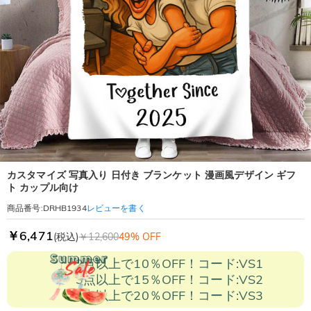
カスタマイズ 写真入り 日付き ブランケット 漫画風デザイン ギフ
ト カップル向け
レビューを書く
商品番号
:
DRHB1934
￥6,471
(税込)
￥12,600
49% OFF
2点以上で10％OFF！コード:VS1
3点以上で15％OFF！コード:VS2
5点以上で20％OFF！コード:VS3