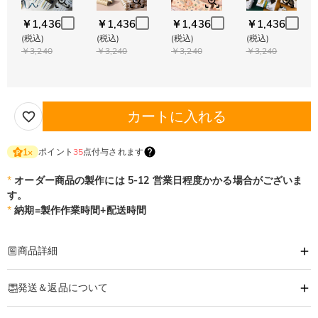
￥1,436
￥1,436
￥1,436
￥1,436
(税込)
(税込)
(税込)
(税込)
￥3,240
￥3,240
￥3,240
￥3,240
カートに入れる
ポイント
35
点付与されます
1
×
*
オーダー商品の製作には 5-12 営業日程度かかる場合がございま
す。
*
納期=製作作業時間+配送時間
商品詳細
商品番号
:
DRHB1934
発送＆返品について
好きなお写真やメッセージ入りで、「世界で１つだけ」のブランケットになり
ます。
·
発送について