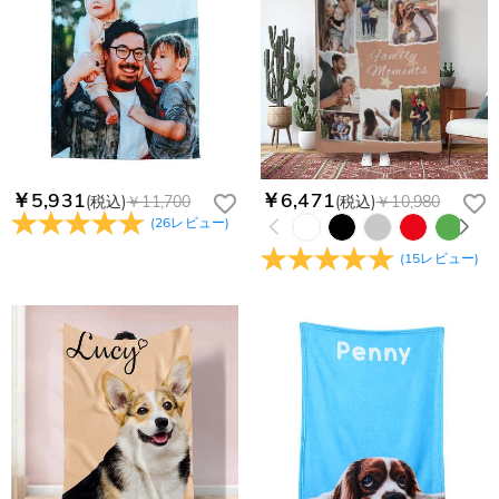
りするメールも遅れる可能性がありますので、別のメールアド
お支払い情報は高度なセキュリティで保護されております。お
レスからお名前とご住所を記載したメールを
個人情報は保護されますか？
客様のお支払い情報は当社のサーバーに一切保存されません。
service@drawelry.jp へ送信してください。原因③メールアド
Paypal又はクレジットカート発行会社によって処理されます。
当社では、個人情報保護を目的としたコンプライアンスに則
レスの入力に誤りがある。解決策：お名前とご住所を記載した
り、プライバシーポリシーを定めています。お客様に安心かつ
メールを service@drawelry.jp へ送信してください。
安全にご利用いただけるよう最善の注意を払い、個人情報を厳
重に取り扱っています。 詳細は
プライバシーポリシー
までご
確認ください
￥5,931
￥6,471
(税込)
￥11,700
(税込)
￥10,980
(
26
レビュー
)
(
15
レビュー
)