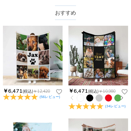
注文した商品はいつ届きますか？
円で、11,700円以上で無料になります。速達配送は送料が
4,680円になります。ご注文金額が25,200以上なら速達配送も
納期=製作作業時間+配送時間 受注製作品のため、ご入金を確
おすすめ
商品に納品書などの明細書は同梱されますか？
無料となります。（一部離島や遠方へご発送の場合、中継料が
認してから制作となります。大量生産品ではなく、一つ一つ手
別途加算されます。）
でお作りしており、予定作業時間は商品ページに記載しており
ご注文の納品書・領収書といった明細書は商品に同梱しており
商品を海外へ直接発送することは可能でしょうか。
ます。そしてご購入の際にお選び頂いた「配送方法」の選択に
ません。領収書発行をご希望の場合は、ご注文明細をメールに
よって、お届け日数が異なります。詳細は
配送について
までご
てご確認ください。
はい、対応可能です。海外配送をご希望の場合は、カスタマー
返品・交換はできますか？
確認ください。.
サポートまで詳しい海外配送先情報をお送りください。配送先
の国・地域によって送料が異なります。また、海外配送の際は
お客様が商品受け取り後、60日以内の未使用品の返品は可能で
受取人様に関税が発生する場合がございます。
す。受注生産品のため、返品は50%の返品手数料(材料費)が発
注文＆支払いについて
生致します。詳細は
キャンセル/返品について
までご確認くだ
注文後に注文の内容を変更できますか？
さい。.
もし注文確認メールをご確認後、注文内容に間違いでもありま
Drawelryからのメールが届きません。
したら、至急カスタマーサポート【Eメール：
service@drawelry.jp】までご連絡ください。ご連絡頂く時に注
Drawelryからのメールが届いていない場合、次の可能性が考え
￥6,471
￥6,471
(税込)
￥12,420
(税込)
￥10,980
支払方法は何がありますか？
文番号もお送りください。
られます。原因①迷惑メールフォルダに移動されている。解決
(
56
レビュー
)
策：迷惑メールフォルダに届いているDrawelryからのメールを
お支払い方法は、クレジットカード、コンビニ前払い、
コンビニ前払いのお支払い期限はいつまででしょう
(
34
レビュー
)
迷惑メールでないよう操作して、service@drawelry.jp からの
Paypal、ApplePay、GooglePayからお選びいただけます。
か
メールが正しく届くように、迷惑メールフィルターの設定を変
更してください。原因②通信状態などによりメールの到着が遅
コンビニ前払いのお支払い期限はご注文から 6 日間となりま
れている。解決策：数時間たっても届かない場合は、今後お送
支払い情報は保護されますか？
す。