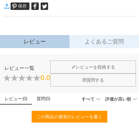
安心と心地よさ、使いやすさにこだわった商品作りを・・・
保存
通常配送
:
5-9
営業日
大人からお子様まで用途に合わせて、サイズをお選び頂けます。
￥1,620 (注文数 < ￥11,700)
無料 (注文数 > ￥11,700)
プレゼントを贈る際にも個性を出したい方にも完全にオリジナルで作れる！
速達配送
:
3-5
営業日
商品仕様
￥4,680 (注文数 < ￥25,200)
無料 (注文数 > ￥25,200)
素材
:
フランネル
詳細はこちら
レビュー
よくあるご質問
·
60日間返品可能
万一、ご注文商品にご満足いただけない場合は、商品が到着後60日
以内に返品＆交換できます。
ホーム＆雑貨
レビューを投稿する
レビュー一覧
詳細はこちら
大量注文の制作は承っておりますか？
0.0
質問する
はい、対応可能です。ご希望の数量、デザイン、文字内容、ご
写真アップロードする必要のある商品に、アップロ
予算などをご連絡いただけましたら、無料でお見積もりを作成
ードする画像に要求や制限等はありますか？
いたします。お気軽にお問い合わせください。
レビュー
(
0
)
質問
(
0
)
商品のベスト効果のために、お写真を選ぶ際に可能な限り最高
品質（画素数の高画像データ）の画像をご使用ください。
配送＆返品について
この商品の最初のレビューを書く
送料はいくらですか？
送料は配送方法によって異なります。通常配送は送料が1,620