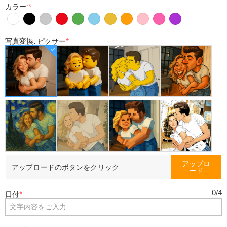
カラー:
*
写真変換: ピクサー
*
アップロ
アップロードのボタンをクリック
ード
0
/
4
日付
*