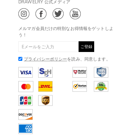
DRAWELRY 公式メディア
18:00
ご利用規約
ジュエリーお手入れ
ご特定商取引法に基づく表示
(土日・祝日休み)
Drawelry Blog
@
メールアドレス:
service@drawelry.jp
メルマガ会員だけの特別なお得情報をゲットしよ
う！
ご登録
プライバシーポリシー
を読み、同意します。