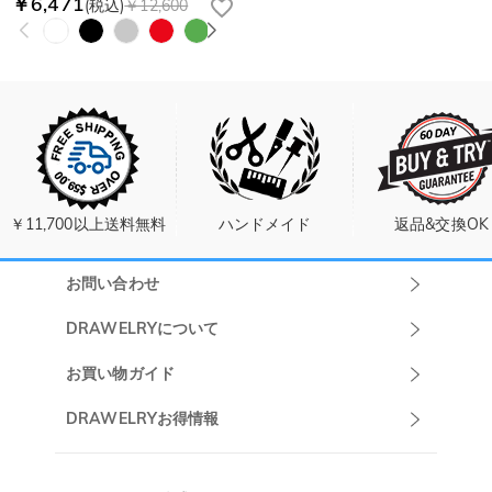
￥6,471
(税込)
￥12,600
￥11,700以上送料無料
ハンドメイド
返品&交換OK
お問い合わせ
Drawelryカスタ
DRAWELRYについて
マーサポート
DRAWELRYについて
お買い物ガイド
午前10:00～
お問い合わせ
発送について
DRAWELRYお得情報
13:00
よくあるご質問
キャンセル/返品について
Drawelry Prime
午後15:00～
プライバシーポリシー
決済について
会員・ポイントについて