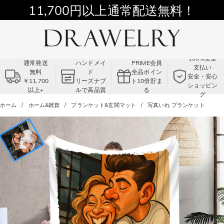
11,700円以上通常配送無料！
Summer Sale!! |3点以上で15％OFF！
コード:VS2
100%安全
通常発送
ハンドメイ
PRIME会員
支払い
無料
ド
全品ポイン
安全・安心
￥11,700
リーズナブ
ト10倍貯ま
ショッピン
以上+
ルで高品質
る
グ
ホーム
ホーム&雑貨
ブランケット&玄関マット
写真いれ ブランケット