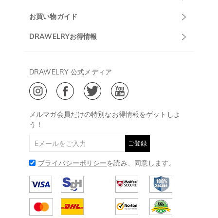
マーサポート
DRAWELRYについて
お買い物ガイド
午前10:00～
お問い合わせ
発送について
DRAWELRYお得情報
13:00
よくあるご質問
キャンセル/返品について
Drawelry Prime
午後15:00～
プライバシーポリシー
決済について
会員・ポイントについて
DRAWELRY 公式メディア
18:00
ご利用規約
ジュエリーお手入れ
ご特定商取引法に基づく表示
(土日・祝日休み)
Drawelry Blog
@
メールアドレス:
service@drawelry.jp
メルマガ会員だけの特別なお得情報をゲットしよ
う！
ご登録
プライバシーポリシー
を読み、同意します。