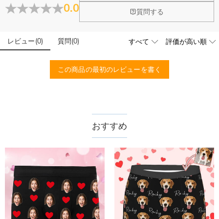
0.0
ージ画像が実際の商品と色味が異なる場合がございます。
閉じる
質問する
3.プリンタの性能上、絵画作品などの色合いを重視するような画像・写真は上
手く表現できない場合がございます。
レビュー
(
0
)
質問
(
0
)
商品仕様
素材
:
ポリエステル
この商品の最初のレビューを書く
おすすめ