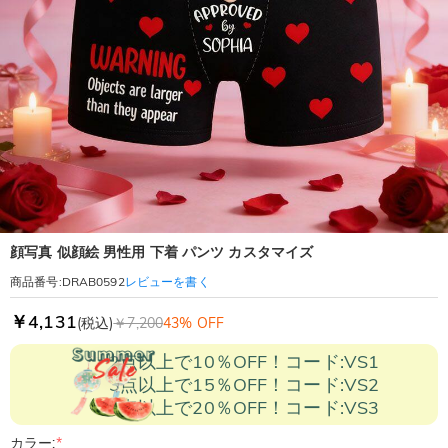
顔写真 似顔絵 男性用 下着 パンツ カスタマイズ
レビューを書く
商品番号
:
DRAB0592
￥4,131
(税込)
￥7,200
43% OFF
2点以上で10％OFF！コード:VS1
3点以上で15％OFF！コード:VS2
5点以上で20％OFF！コード:VS3
カラー:
*