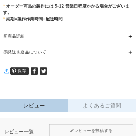
*
オーダー商品の製作には 5-12 営業日程度かかる場合がございま
す。
*
納期=製作作業時間+配送時間
商品詳細
商品番号
:
DRAB0592
発送＆返品について
他にないオリジナルデザインで顔やロゴなどがプリントされています。
世界で一つだけの似顔絵を面白い下着にどうですか？
·
60日間返品可能
家族や友達の写真はもちろん、ペットや大好きなアニメ・車・バイク等の写真
保存
万一、ご注文商品にご満足いただけない場合は、商品が到着後60日
もプリント可能です。
以内に返品＆交換できます。
詳細はこちら
プリント画像・色に関して
1.お写真アップロードする必要な商品に対して、お写真を選ぶ際に、できるだ
け画素数の高画像データをご使用ください。バイト数が150KB以下のお写真で
レビュー
よくあるご質問
すと、画像が粗くなってしまいます。（顔のみの写真だけではなく、全身や複
数人の写真でもです。こちらで切り抜く加工しておりますので、ご安心くださ
い。
レビューを投稿する
レビュー一覧
2.ご覧になる環境（PCのモニタやスマホの画面）、お部屋の照明等によりイメ