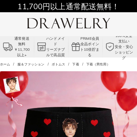
11,700円以上通常配送無料！
Summer Sale!! |3点以上で15％OFF！
コード:VS2
100%安全
通常発送
ハンドメイ
PRIME会員
支払い
無料
ド
全品ポイン
安全・安心
￥11,700
リーズナブ
ト10倍貯ま
ショッピン
以上+
ルで高品質
る
グ
ホーム
服＆ファッション
ボトムス
下着
下着（男性用）