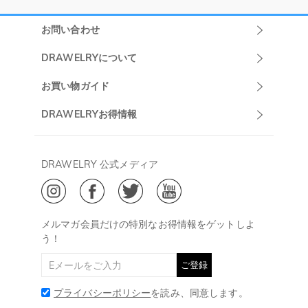
お問い合わせ
Drawelryカスタ
DRAWELRYについて
マーサポート
DRAWELRYについて
お買い物ガイド
午前10:00～
お問い合わせ
発送について
DRAWELRYお得情報
13:00
よくあるご質問
キャンセル/返品について
Drawelry Prime
午後15:00～
プライバシーポリシー
決済について
会員・ポイントについて
DRAWELRY 公式メディア
18:00
ご利用規約
ジュエリーお手入れ
ご特定商取引法に基づく表示
(土日・祝日休み)
Drawelry Blog
@
メールアドレス:
service@drawelry.jp
メルマガ会員だけの特別なお得情報をゲットしよ
う！
ご登録
プライバシーポリシー
を読み、同意します。