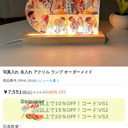
写真入れ 名入れ アクリル ランプ オーダーメイド
レビューを書く
商品番号
:
DRHL1916
￥7,551
(税込)
￥14,400
48% OFF
2点以上で10％OFF！コード:VS1
3点以上で15％OFF！コード:VS2
5点以上で20％OFF！コード:VS3
写真数量
*