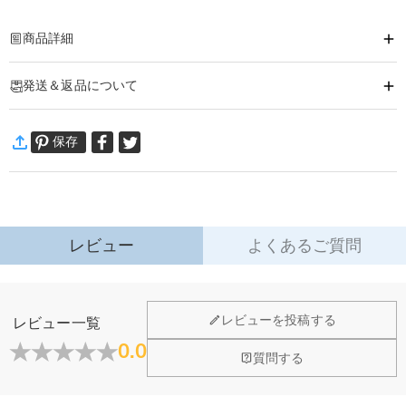
商品詳細
商品番号
:
DRHL1916
発送＆返品について
好きなお写真やメッセージ入りで、「世界で１つだけ」のナイトライトになり
ます。
·
発送について
お部屋を飾るインテリア雑貨にもオーダーメイドでき、あなたが大切に想うお
保存
通常配送
:
5-9
営業日
相手への贈りものにぴったり。
￥1,620 (注文数 < ￥11,700)
無料 (注文数 > ￥11,700)
速達配送
:
3-5
営業日
￥4,680 (注文数 < ￥25,200)
無料 (注文数 > ￥25,200)
詳細はこちら
レビュー
よくあるご質問
·
60日間返品可能
万一、ご注文商品にご満足いただけない場合は、商品が到着後60日
以内に返品＆交換できます。
ホーム＆雑貨
レビューを投稿する
レビュー一覧
詳細はこちら
大量注文の制作は承っておりますか？
0.0
質問する
はい、対応可能です。ご希望の数量、デザイン、文字内容、ご
写真アップロードする必要のある商品に、アップロ
予算などをご連絡いただけましたら、無料でお見積もりを作成