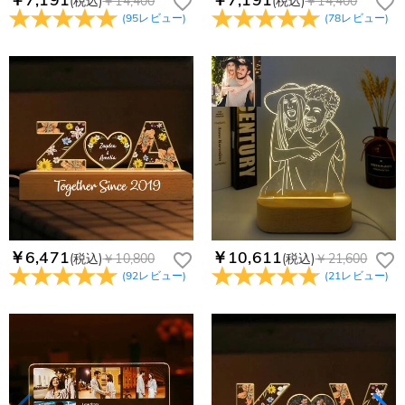
(税込)
￥14,400
(税込)
￥14,400
支払方法は何がありますか？
文番号もお送りください。
られます。原因①迷惑メールフォルダに移動されている。解決
(
95
レビュー
)
(
78
レビュー
)
策：迷惑メールフォルダに届いているDrawelryからのメールを
お支払い方法は、クレジットカード、コンビニ前払い、
コンビニ前払いのお支払い期限はいつまででしょう
迷惑メールでないよう操作して、service@drawelry.jp からの
Paypal、ApplePay、GooglePayからお選びいただけます。
か
メールが正しく届くように、迷惑メールフィルターの設定を変
更してください。原因②通信状態などによりメールの到着が遅
コンビニ前払いのお支払い期限はご注文から 6 日間となりま
れている。解決策：数時間たっても届かない場合は、今後お送
支払い情報は保護されますか？
す。
りするメールも遅れる可能性がありますので、別のメールアド
お支払い情報は高度なセキュリティで保護されております。お
レスからお名前とご住所を記載したメールを
個人情報は保護されますか？
客様のお支払い情報は当社のサーバーに一切保存されません。
service@drawelry.jp へ送信してください。原因③メールアド
Paypal又はクレジットカート発行会社によって処理されます。
当社では、個人情報保護を目的としたコンプライアンスに則
レスの入力に誤りがある。解決策：お名前とご住所を記載した
り、プライバシーポリシーを定めています。お客様に安心かつ
メールを service@drawelry.jp へ送信してください。
安全にご利用いただけるよう最善の注意を払い、個人情報を厳
重に取り扱っています。 詳細は
プライバシーポリシー
までご
確認ください
￥6,471
￥10,611
(税込)
￥10,800
(税込)
￥21,600
(
92
レビュー
)
(
21
レビュー
)