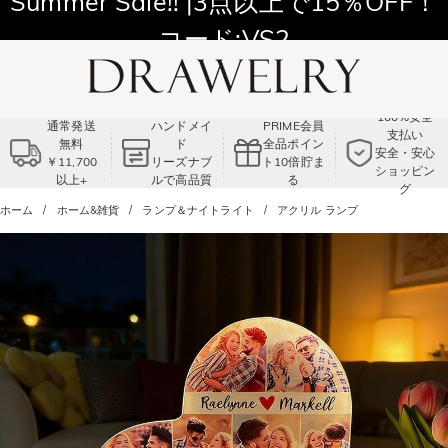
11,700円以上通常配送無料！
Summer Sale!! |3点以上で15％OFF！
コード:VS2
100%安全
通常発送
ハンドメイ
PRIME会員
支払い
無料
ド
全品ポイン
安全・安心
￥11,700
リーズナブ
ト10倍貯ま
ショッピン
以上+
ルで高品質
る
グ
ホーム
ホーム&雑貨
ランプ＆ナイトライト
アクリル ランプ