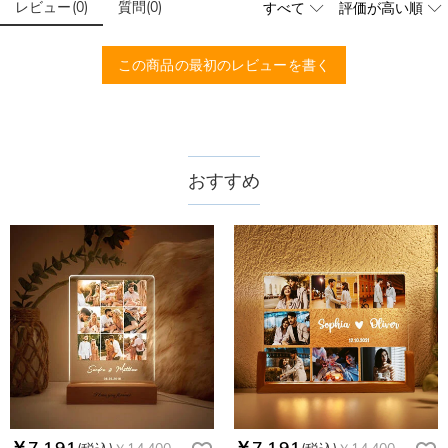
ードする画像に要求や制限等はありますか？
いたします。お気軽にお問い合わせください。
レビュー
(
0
)
質問
(
0
)
商品のベスト効果のために、お写真を選ぶ際に可能な限り最高
品質（画素数の高画像データ）の画像をご使用ください。
配送＆返品について
この商品の最初のレビューを書く
送料はいくらですか？
送料は配送方法によって異なります。通常配送は送料が1,620
注文した商品はいつ届きますか？
円で、11,700円以上で無料になります。速達配送は送料が
4,680円になります。ご注文金額が25,200以上なら速達配送も
納期=製作作業時間+配送時間 受注製作品のため、ご入金を確
おすすめ
商品に納品書などの明細書は同梱されますか？
無料となります。（一部離島や遠方へご発送の場合、中継料が
認してから制作となります。大量生産品ではなく、一つ一つ手
別途加算されます。）
でお作りしており、予定作業時間は商品ページに記載しており
ご注文の納品書・領収書といった明細書は商品に同梱しており
商品を海外へ直接発送することは可能でしょうか。
ます。そしてご購入の際にお選び頂いた「配送方法」の選択に
ません。領収書発行をご希望の場合は、ご注文明細をメールに
よって、お届け日数が異なります。詳細は
配送について
までご
てご確認ください。
はい、対応可能です。海外配送をご希望の場合は、カスタマー
返品・交換はできますか？
確認ください。.
サポートまで詳しい海外配送先情報をお送りください。配送先
の国・地域によって送料が異なります。また、海外配送の際は
お客様が商品受け取り後、60日以内の未使用品の返品は可能で
受取人様に関税が発生する場合がございます。
す。受注生産品のため、返品は50%の返品手数料(材料費)が発
注文＆支払いについて
生致します。詳細は
キャンセル/返品について
までご確認くだ
注文後に注文の内容を変更できますか？
さい。.
もし注文確認メールをご確認後、注文内容に間違いでもありま
Drawelryからのメールが届きません。
したら、至急カスタマーサポート【Eメール：
service@drawelry.jp】までご連絡ください。ご連絡頂く時に注
Drawelryからのメールが届いていない場合、次の可能性が考え
￥7,191
￥7,191