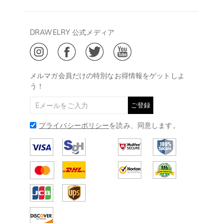
13:00
よくあるご質問
キャンセル/返品について
Drawelry Prime
午後15:00～
プライバシーポリシー
決済について
会員・ポイントについて
DRAWELRY 公式メディア
18:00
ご利用規約
ジュエリーお手入れ
ご特定商取引法に基づく表示
(土日・祝日休み)
Drawelry Blog
@
メールアドレス:
service@drawelry.jp
メルマガ会員だけの特別なお得情報をゲットしよ
う！
ご登録
プライバシーポリシー
を読み、同意します。