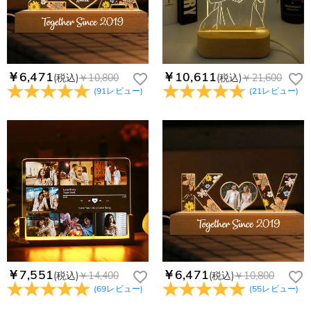
service@drawelry.jp へ送信してください。原因③メールアド
Paypal又はクレジットカート発行会社によって処理されます。
当社では、個人情報保護を目的としたコンプライアンスに則
レスの入力に誤りがある。解決策：お名前とご住所を記載した
り、プライバシーポリシーを定めています。お客様に安心かつ
メールを service@drawelry.jp へ送信してください。
安全にご利用いただけるよう最善の注意を払い、個人情報を厳
重に取り扱っています。 詳細は
プライバシーポリシー
までご
確認ください
￥6,471
￥10,611
(税込)
￥10,800
(税込)
￥21,600
(
91
レビュー
)
(
21
レビュー
)
￥7,551
￥6,471
(税込)
￥14,400
(税込)
￥10,800
(
69
レビュー
)
(
55
レビュー
)