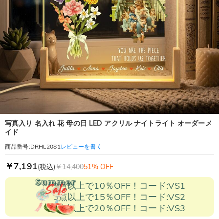
写真入り 名入れ 花 母の日 LED アクリル ナイトライト オーダーメ
イド
レビューを書く
商品番号
:
DRHL2081
￥7,191
(税込)
￥14,400
51% OFF
2点以上で10％OFF！コード:VS1
3点以上で15％OFF！コード:VS2
5点以上で20％OFF！コード:VS3