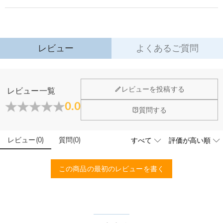
以内に返品＆交換できます。
商品仕様
詳細はこちら
点灯パターン
:
スイッチ
素材
:
アクリル, ウッド
電源
:
USB電源
レビュー
よくあるご質問
幅(cm)
:
20 cm
ホーム＆雑貨
レビューを投稿する
レビュー一覧
大量注文の制作は承っておりますか？
0.0
質問する
はい、対応可能です。ご希望の数量、デザイン、文字内容、ご
写真アップロードする必要のある商品に、アップロ
予算などをご連絡いただけましたら、無料でお見積もりを作成
ードする画像に要求や制限等はありますか？
いたします。お気軽にお問い合わせください。
レビュー
(
0
)
質問
(
0
)
商品のベスト効果のために、お写真を選ぶ際に可能な限り最高
品質（画素数の高画像データ）の画像をご使用ください。
配送＆返品について
この商品の最初のレビューを書く
送料はいくらですか？
送料は配送方法によって異なります。通常配送は送料が1,620
注文した商品はいつ届きますか？
円で、11,700円以上で無料になります。速達配送は送料が
4,680円になります。ご注文金額が25,200以上なら速達配送も
納期=製作作業時間+配送時間 受注製作品のため、ご入金を確