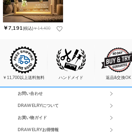
￥7,191
(税込)
￥14,400
￥11,700以上送料無料
ハンドメイド
返品&交換OK
お問い合わせ
Drawelryカスタ
DRAWELRYについて
マーサポート
DRAWELRYについて
お買い物ガイド
午前10:00～
お問い合わせ
発送について
DRAWELRYお得情報