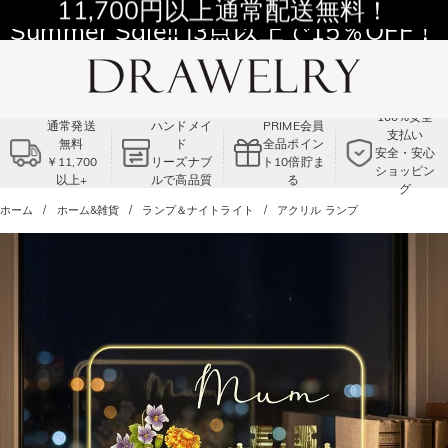
11,700円以上通常配送無料！
Summer Sale!! |3点以上で15％OFF！
コード:VS2
100%安全
通常発送
ハンドメイ
PRIME会員
支払い
無料
ド
全品ポイン
安全・安心
￥11,700
リーズナブ
ト10倍貯ま
ショッピン
以上+
ルで高品質
る
グ
ホーム
ホーム&雑貨
ランプ＆ナイトライト
アクリル ランプ