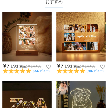
おすすめ
商品に納品書などの明細書は同梱されますか？
無料となります。（一部離島や遠方へご発送の場合、中継料が
認してから制作となります。大量生産品ではなく、一つ一つ手
別途加算されます。）
でお作りしており、予定作業時間は商品ページに記載しており
ご注文の納品書・領収書といった明細書は商品に同梱しており
商品を海外へ直接発送することは可能でしょうか。
ます。そしてご購入の際にお選び頂いた「配送方法」の選択に
ません。領収書発行をご希望の場合は、ご注文明細をメールに
よって、お届け日数が異なります。詳細は
配送について
までご
てご確認ください。
はい、対応可能です。海外配送をご希望の場合は、カスタマー
返品・交換はできますか？
確認ください。.
サポートまで詳しい海外配送先情報をお送りください。配送先
の国・地域によって送料が異なります。また、海外配送の際は
お客様が商品受け取り後、60日以内の未使用品の返品は可能で
受取人様に関税が発生する場合がございます。
す。受注生産品のため、返品は50%の返品手数料(材料費)が発
注文＆支払いについて
生致します。詳細は
キャンセル/返品について
までご確認くだ
注文後に注文の内容を変更できますか？
さい。.
もし注文確認メールをご確認後、注文内容に間違いでもありま
Drawelryからのメールが届きません。
したら、至急カスタマーサポート【Eメール：
service@drawelry.jp】までご連絡ください。ご連絡頂く時に注
Drawelryからのメールが届いていない場合、次の可能性が考え
￥7,191
￥7,191
(税込)
￥14,400
(税込)
￥14,400
支払方法は何がありますか？
文番号もお送りください。
られます。原因①迷惑メールフォルダに移動されている。解決
(
95
レビュー
)
(
78
レビュー
)
策：迷惑メールフォルダに届いているDrawelryからのメールを
お支払い方法は、クレジットカード、コンビニ前払い、
コンビニ前払いのお支払い期限はいつまででしょう
迷惑メールでないよう操作して、service@drawelry.jp からの
Paypal、ApplePay、GooglePayからお選びいただけます。
か
メールが正しく届くように、迷惑メールフィルターの設定を変
更してください。原因②通信状態などによりメールの到着が遅
コンビニ前払いのお支払い期限はご注文から 6 日間となりま
れている。解決策：数時間たっても届かない場合は、今後お送
支払い情報は保護されますか？
す。
りするメールも遅れる可能性がありますので、別のメールアド
お支払い情報は高度なセキュリティで保護されております。お
レスからお名前とご住所を記載したメールを
個人情報は保護されますか？
客様のお支払い情報は当社のサーバーに一切保存されません。