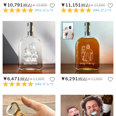
service@drawelry.jp】までご連絡ください。ご連絡頂く時に注
Drawelryからのメールが届いていない場合、次の可能性が考え
￥10,791
￥11,151
(税込)
￥19,800
(税込)
￥21,600
支払方法は何がありますか？
文番号もお送りください。
られます。原因①迷惑メールフォルダに移動されている。解決
(
41
レビュー
)
(
26
レビュー
)
策：迷惑メールフォルダに届いているDrawelryからのメールを
お支払い方法は、クレジットカード、コンビニ前払い、
コンビニ前払いのお支払い期限はいつまででしょう
迷惑メールでないよう操作して、service@drawelry.jp からの
Paypal、ApplePay、GooglePayからお選びいただけます。
か
メールが正しく届くように、迷惑メールフィルターの設定を変
更してください。原因②通信状態などによりメールの到着が遅
コンビニ前払いのお支払い期限はご注文から 6 日間となりま
れている。解決策：数時間たっても届かない場合は、今後お送
支払い情報は保護されますか？
す。
りするメールも遅れる可能性がありますので、別のメールアド
お支払い情報は高度なセキュリティで保護されております。お
レスからお名前とご住所を記載したメールを
個人情報は保護されますか？
客様のお支払い情報は当社のサーバーに一切保存されません。
service@drawelry.jp へ送信してください。原因③メールアド
Paypal又はクレジットカート発行会社によって処理されます。
当社では、個人情報保護を目的としたコンプライアンスに則
レスの入力に誤りがある。解決策：お名前とご住所を記載した
り、プライバシーポリシーを定めています。お客様に安心かつ
メールを service@drawelry.jp へ送信してください。
安全にご利用いただけるよう最善の注意を払い、個人情報を厳
重に取り扱っています。 詳細は
プライバシーポリシー
までご
確認ください
￥6,471
￥6,291
(税込)
￥12,600
(税込)
￥12,600
(
16
レビュー
)