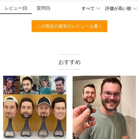
予算などをご連絡いただけましたら、無料でお見積もりを作成
ードする画像に要求や制限等はありますか？
いたします。お気軽にお問い合わせください。
レビュー
(
0
)
質問
(
0
)
商品のベスト効果のために、お写真を選ぶ際に可能な限り最高
品質（画素数の高画像データ）の画像をご使用ください。
配送＆返品について
この商品の最初のレビューを書く
送料はいくらですか？
送料は配送方法によって異なります。通常配送は送料が1,620
注文した商品はいつ届きますか？
円で、11,700円以上で無料になります。速達配送は送料が
4,680円になります。ご注文金額が25,200以上なら速達配送も
納期=製作作業時間+配送時間 受注製作品のため、ご入金を確
おすすめ
商品に納品書などの明細書は同梱されますか？
無料となります。（一部離島や遠方へご発送の場合、中継料が
認してから制作となります。大量生産品ではなく、一つ一つ手
別途加算されます。）
でお作りしており、予定作業時間は商品ページに記載しており
ご注文の納品書・領収書といった明細書は商品に同梱しており
商品を海外へ直接発送することは可能でしょうか。
ます。そしてご購入の際にお選び頂いた「配送方法」の選択に
ません。領収書発行をご希望の場合は、ご注文明細をメールに
よって、お届け日数が異なります。詳細は
配送について
までご
てご確認ください。
はい、対応可能です。海外配送をご希望の場合は、カスタマー
返品・交換はできますか？
確認ください。.
サポートまで詳しい海外配送先情報をお送りください。配送先
の国・地域によって送料が異なります。また、海外配送の際は
お客様が商品受け取り後、60日以内の未使用品の返品は可能で
受取人様に関税が発生する場合がございます。
す。受注生産品のため、返品は50%の返品手数料(材料費)が発
注文＆支払いについて
生致します。詳細は
キャンセル/返品について
までご確認くだ
注文後に注文の内容を変更できますか？
さい。.
もし注文確認メールをご確認後、注文内容に間違いでもありま
Drawelryからのメールが届きません。
したら、至急カスタマーサポート【Eメール：