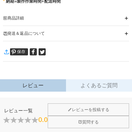
*
納期=製作作業時間+配送時間
商品詳細
商品番号
:
DRHK0935
発送＆返品について
この「ウイスキー スキットル」にはお名前やメッセージ、写真などご自由にお
好きな「ことば」をお入れすることができます
·
60日間返品可能
世界にひとつだけのオリジナルマグカップ
保存
万一、ご注文商品にご満足いただけない場合は、商品が到着後60日
誕生日から退職のお祝い、開店の記念品に、バレンタイン、クリスマスのプレ
以内に返品＆交換できます。
ゼントに、ご自分用にと、心のこもった世界に8つだけの贈り物は、必ずお喜
詳細はこちら
びいただけると、自信を持ってのお届けです
レビュー
よくあるご質問
ホーム＆雑貨
レビューを投稿する
レビュー一覧
大量注文の制作は承っておりますか？
0.0
質問する
はい、対応可能です。ご希望の数量、デザイン、文字内容、ご
写真アップロードする必要のある商品に、アップロ