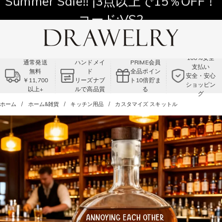
11,700円以上通常配送無料！
Summer Sale!! |3点以上で15％OFF！
コード:VS2
100%安全
通常発送
ハンドメイ
PRIME会員
支払い
無料
ド
全品ポイン
安全・安心
￥11,700
リーズナブ
ト10倍貯ま
ショッピン
以上+
ルで高品質
る
グ
ホーム
ホーム&雑貨
キッチン用品
カスタマイズ スキットル