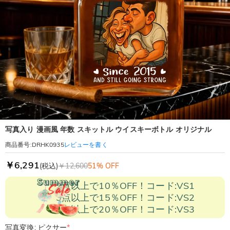
写真入り 漫画風 年数 スキットル ウイスキーボトル オリジナル
レビューを書く
商品番号
:
DRHK0935
￥6,291
(税込)
￥12,600
51% OFF
2点以上で10％OFF！コード:VS1
3点以上で15％OFF！コード:VS2
5点以上で20％OFF！コード:VS3
写真変換: ピクサー
*