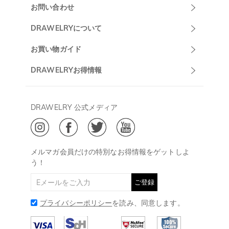
お問い合わせ
Drawelryカスタ
DRAWELRYについて
マーサポート
DRAWELRYについて
お買い物ガイド
午前10:00～
お問い合わせ
発送について
DRAWELRYお得情報
13:00
よくあるご質問
キャンセル/返品について
Drawelry Prime
午後15:00～
プライバシーポリシー
決済について
会員・ポイントについて
DRAWELRY 公式メディア
18:00
ご利用規約
ジュエリーお手入れ
ご特定商取引法に基づく表示
(土日・祝日休み)
Drawelry Blog
@
メールアドレス:
service@drawelry.jp
メルマガ会員だけの特別なお得情報をゲットしよ
う！
ご登録
プライバシーポリシー
を読み、同意します。