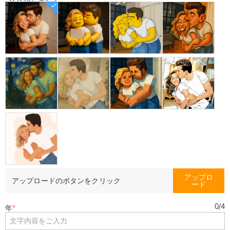
アップロ
アップロードのボタンをクリック
ード
0
/
4
年
*