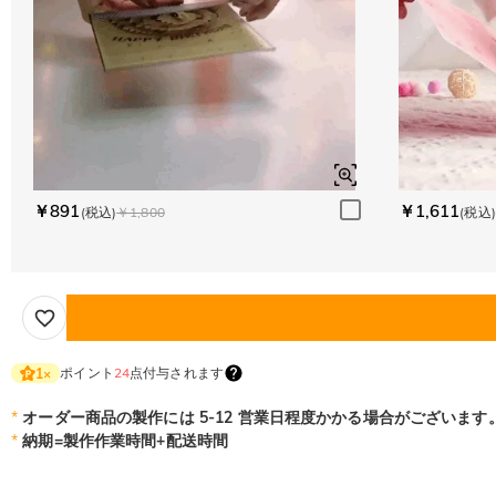
￥891
￥1,611
(税込)
￥1,800
(税込)
ポイント
24
点付与されます
1
×
*
オーダー商品の製作には 5-12 営業日程度かかる場合がございます
*
納期=製作作業時間+配送時間