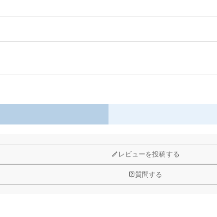
このキーホルダーは、小さながらも深いつながりを象徴する記念コインです。
え、愛、励まし、大切な思い出をいつも側に感じさせてくれます。
以内に返品＆交換できます。
大切なカスタマイズが長年鮮やかな状態で保たれます。
で、世界に一つだけの宝物に変えられます。
え、贈り物にも日常の持ち歩きにもぴったりです。
レビューを投稿する
質問する