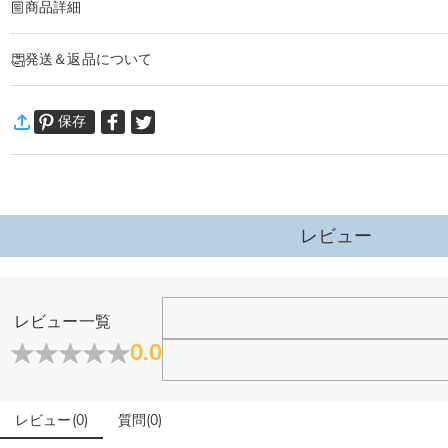
商品詳細
商品番号
:
DRJK0723
発送＆返品について
あなたの新しいお気に入りの記念品が登場！
高品質ステンレススチールを芯に、柔らかい PU レザーケースを組み合わせた
·
60日間返品可能
ポケットや財布、バッグにスッと収まるサイズ感で、どこへ行っても温かみを携
保存
万一、ご注文商品にご満足いただけない場合は、商品が到着後60日
耐久性に優れたステンレススチールの芯は、錆びや退色、変色に強く、あなたの
詳細はこちら
愛する人の写真、意味深い名前、心に残る日付、短いメッセージを彫刻すること
洗練された PU レザーケースは、コインを守りながらエレガントな雰囲気を添
レビュー
レビュー一覧
0.0
レビュー
(
0
)
質問
(
0
)