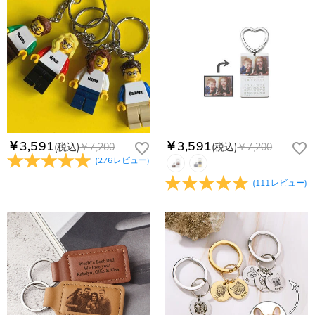
別途加算されます。）
でお作りしており、予定作業時間は商品ページに記載しており
ご注文の納品書・領収書といった明細書は商品に同梱しており
商品を海外へ直接発送することは可能でしょうか。
ます。そしてご購入の際にお選び頂いた「配送方法」の選択に
ません。領収書発行をご希望の場合は、ご注文明細をメールに
よって、お届け日数が異なります。詳細は
配送について
までご
てご確認ください。
はい、対応可能です。海外配送をご希望の場合は、カスタマー
返品・交換はできますか？
確認ください。.
サポートまで詳しい海外配送先情報をお送りください。配送先
の国・地域によって送料が異なります。また、海外配送の際は
お客様が商品受け取り後、60日以内の未使用品の返品は可能で
受取人様に関税が発生する場合がございます。
す。受注生産品のため、返品は50%の返品手数料(材料費)が発
注文＆支払いについて
生致します。詳細は
キャンセル/返品について
までご確認くだ
注文後に注文の内容を変更できますか？
さい。.
もし注文確認メールをご確認後、注文内容に間違いでもありま
￥3,591
￥3,591
(税込)
￥7,200
(税込)
￥7,200
Drawelryからのメールが届きません。
したら、至急カスタマーサポート【Eメール：
(
276
レビュー
)
service@drawelry.jp】までご連絡ください。ご連絡頂く時に注
Drawelryからのメールが届いていない場合、次の可能性が考え
支払方法は何がありますか？
(
111
レビュー
)
文番号もお送りください。
られます。原因①迷惑メールフォルダに移動されている。解決
策：迷惑メールフォルダに届いているDrawelryからのメールを
お支払い方法は、クレジットカード、コンビニ前払い、
コンビニ前払いのお支払い期限はいつまででしょう
迷惑メールでないよう操作して、service@drawelry.jp からの
Paypal、ApplePay、GooglePayからお選びいただけます。
か
メールが正しく届くように、迷惑メールフィルターの設定を変
更してください。原因②通信状態などによりメールの到着が遅
コンビニ前払いのお支払い期限はご注文から 6 日間となりま
れている。解決策：数時間たっても届かない場合は、今後お送
支払い情報は保護されますか？
す。
りするメールも遅れる可能性がありますので、別のメールアド
お支払い情報は高度なセキュリティで保護されております。お
レスからお名前とご住所を記載したメールを
個人情報は保護されますか？
客様のお支払い情報は当社のサーバーに一切保存されません。
service@drawelry.jp へ送信してください。原因③メールアド
Paypal又はクレジットカート発行会社によって処理されます。