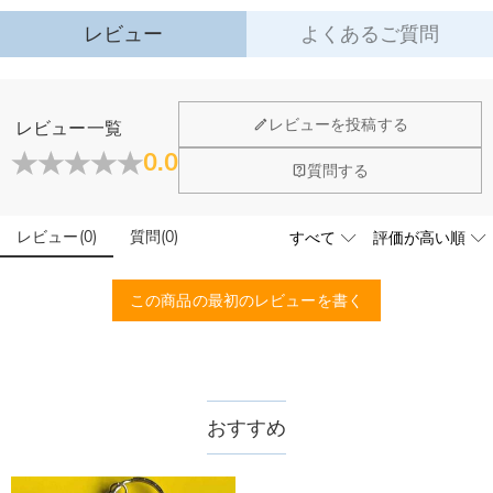
軽量でファッション性が高いため、毎日のアクセサリーに特別なアクセントを
加えてくれます。
レビュー
よくあるご質問
バッグチャームとしてはもちろん、キーホルダーやカーチャームとしても活用
できるマルチな使い勝手。
年を問わず、日常・デート・お買い物・旅行・パーティなど、さまざまなシー
ジュエリーについて
レビューを投稿する
レビュー一覧
ンで活躍します。
店頭や実店舗とかありますか？
0.0
誕生日・記念日・各種お祝いに最適なギフトとしても人気。
閉じる
質問する
ご家族や大切な方へ、サプライズと温かい気持ちを届けてくれる一品です。
店舗に費やす家賃や保険、人的労力等のコストを節約して、商
石は本物のダイヤモンドですか？
品自身が値下げできるために、現在はオンラインストアのみ運
営しております。
レビュー
(
0
)
質問
(
0
)
輝きと高い硬度を誇る最高級品質グレード5Aのキューピッド
こちらの商品を身に付けると、肌が緑色に変色しま
ジルコニアを使用しており、その中でも専門の職人によるカッ
すか？
トを施し、最上級位のスーパーキュービックジルコニアとなり
この商品の最初のレビューを書く
ます。
いいえ、肌を緑色に変色させたのは真鍮や銅が含まれた製品で
す。Drawelryの製品は18Kゴールドコーティング5回も施し、
配送＆返品について
品質は国際検証機関SGSによって検証されています。
送料はいくらですか？
送料は配送方法によって異なります。通常配送は送料が1,620
おすすめ
注文した商品はいつ届きますか？
円で、11,700円以上で無料になります。速達配送は送料が
4,680円になります。ご注文金額が25,200以上なら速達配送も
納期=製作作業時間+配送時間 受注製作品のため、ご入金を確
商品に納品書などの明細書は同梱されますか？
無料となります。（一部離島や遠方へご発送の場合、中継料が
認してから制作となります。大量生産品ではなく、一つ一つ手