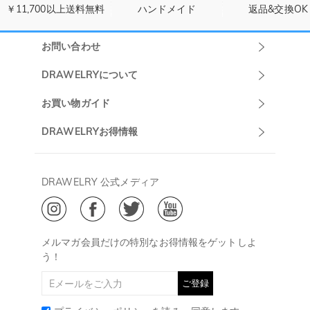
￥11,700以上送料無料
ハンドメイド
返品&交換OK
お問い合わせ
Drawelryカスタ
DRAWELRYについて
マーサポート
DRAWELRYについて
お買い物ガイド
午前10:00～
お問い合わせ
発送について
DRAWELRYお得情報
13:00
よくあるご質問
キャンセル/返品について
Drawelry Prime
午後15:00～
プライバシーポリシー
決済について
会員・ポイントについて
DRAWELRY 公式メディア
18:00
ご利用規約
ジュエリーお手入れ
ご特定商取引法に基づく表示
(土日・祝日休み)
Drawelry Blog
@
メールアドレス:
service@drawelry.jp
メルマガ会員だけの特別なお得情報をゲットしよ
う！
ご登録