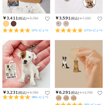
当社では、個人情報保護を目的としたコンプライアンスに則
レスの入力に誤りがある。解決策：お名前とご住所を記載した
り、プライバシーポリシーを定めています。お客様に安心かつ
メールを service@drawelry.jp へ送信してください。
安全にご利用いただけるよう最善の注意を払い、個人情報を厳
重に取り扱っています。 詳細は
プライバシーポリシー
までご
￥3,411
￥3,591
(税込)
￥5,760
(税込)
￥7,200
確認ください
(
37
レビュー
)
(
172
レビュー
)
￥3,231
￥6,291
(税込)
￥5,760
(税込)
￥11,700
(
86
レビュー
)
(
93
レビュー
)