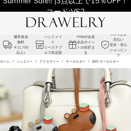
Summer Sale!! |3点以上で15％OFF！
コード:VS2
100%安全
通常発送
ハンドメイ
PRIME会員
支払い
無料
ド
全品ポイン
安全・安心
￥11,700
リーズナブ
ト10倍貯ま
ショッピン
以上+
ルで高品質
る
グ
ホーム
ジュエリー
アクセサリー
キーホルダー
刻印 キーホルダー