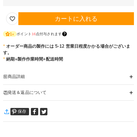
カートに入れる
ポイント
16
点付与されます
1
×
*
オーダー商品の製作には 5-12 営業日程度かかる場合がございま
す。
*
納期=製作作業時間+配送時間
商品詳細
商品番号
:
DRJK0789
発送＆返品について
上質な PU レザーを使用し、丁寧な縫製と細やかな仕上げが魅力のチャームで
す。
·
60日間返品可能
耐久性に優れ、触り心地も良く、長くご愛用いただけます。
保存
万一、ご注文商品にご満足いただけない場合は、商品が到着後60日
ユニークでおしゃれ、キュートなデザインを豊富にラインナップ。
以内に返品＆交換できます。
ハンドバッグ、バックパック、トートバッグなど、さまざまなバッグに合わせ
詳細はこちら
やすく、