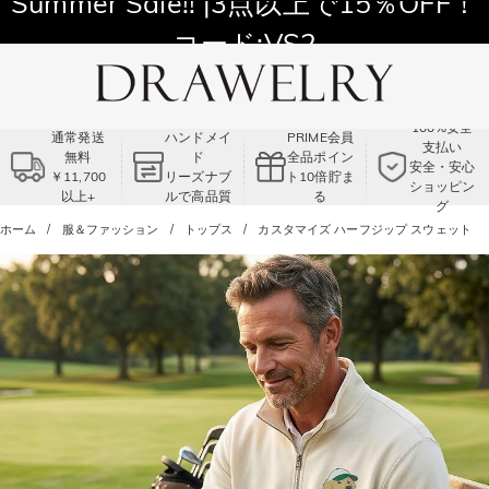
11,700円以上通常配送無料！
Summer Sale!! |3点以上で15％OFF！
コード:VS2
100%安全
通常発送
ハンドメイ
PRIME会員
支払い
無料
ド
全品ポイン
安全・安心
￥11,700
リーズナブ
ト10倍貯ま
ショッピン
以上+
ルで高品質
る
グ
ホーム
服＆ファッション
トップス
カスタマイズ ハーフジップ スウェット