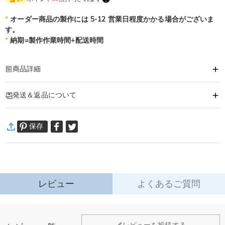
*
オーダー商品の製作には 5-12 営業日程度かかる場合がございま
す。
*
納期=製作作業時間+配送時間
商品詳細
商品番号
:
DRAT3247
発送＆返品について
イニシャル、お名前や好きな言葉、写真などを刺繍入れてハーフジップスウェ
ットが作れます。
·
60日間返品可能
カジュアル感溢れる程良いゆとりのサイズ感で、コーデに取り入れやす一枚で
保存
万一、ご注文商品にご満足いただけない場合は、商品が到着後60日
す。
以内に返品＆交換できます。
詳細はこちら
※ご注意
ご覧になる環境（PCのモニタやスマホの画面）、お部屋の照明等によりイメ
ージ画像が実際の商品と色味が異なる場合がございます。
レビュー
よくあるご質問