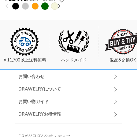
￥11,700以上送料無料
ハンドメイド
返品&交換OK
お問い合わせ
Drawelryカスタ
DRAWELRYについて
マーサポート
DRAWELRYについて
お買い物ガイド
午前10:00～
お問い合わせ
発送について
DRAWELRYお得情報
13:00
よくあるご質問
キャンセル/返品について
Drawelry Prime
午後15:00～
プライバシーポリシー
決済について
会員・ポイントについて
DRAWELRY 公式メディア
18:00
ご利用規約