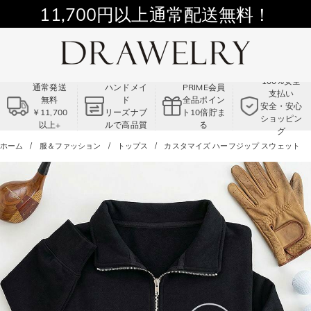
11,700円以上通常配送無料！
Summer Sale!! |3点以上で15％OFF！
コード:VS2
100%安全
通常発送
ハンドメイ
PRIME会員
支払い
無料
ド
全品ポイン
安全・安心
￥11,700
リーズナブ
ト10倍貯ま
ショッピン
以上+
ルで高品質
る
グ
ホーム
服＆ファッション
トップス
カスタマイズ ハーフジップ スウェット