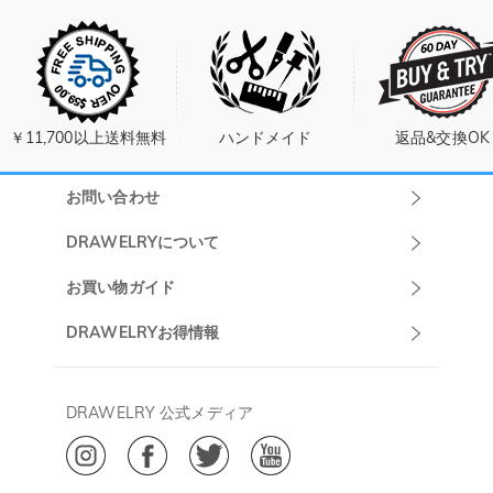
￥11,700以上送料無料
ハンドメイド
返品&交換OK
お問い合わせ
Drawelryカスタ
DRAWELRYについて
マーサポート
DRAWELRYについて
お買い物ガイド
午前10:00～
お問い合わせ
発送について
DRAWELRYお得情報
13:00
よくあるご質問
キャンセル/返品について
Drawelry Prime
午後15:00～
プライバシーポリシー
決済について
会員・ポイントについて
DRAWELRY 公式メディア
18:00
ご利用規約
ジュエリーお手入れ
ご特定商取引法に基づく表示
(土日・祝日休み)
Drawelry Blog
@
メールアドレス:
service@drawelry.jp