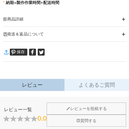
*
納期=製作作業時間+配送時間
商品詳細
商品番号
:
DRAT3259
発送＆返品について
イニシャル、お名前や好きな言葉、写真などを刺繍入れてハーフジップスウェ
ットが作れます。
·
60日間返品可能
カジュアル感溢れる程良いゆとりのサイズ感で、コーデに取り入れやす一枚で
保存
万一、ご注文商品にご満足いただけない場合は、商品が到着後60日
す。
以内に返品＆交換できます。
詳細はこちら
※ご注意
ご覧になる環境（PCのモニタやスマホの画面）、お部屋の照明等によりイメ
ージ画像が実際の商品と色味が異なる場合がございます。
レビュー
よくあるご質問
レビューを投稿する
レビュー一覧
0.0
質問する