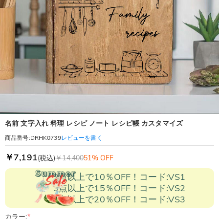
名前 文字入れ 料理 レシピ ノート レシピ帳 カスタマイズ
レビューを書く
商品番号
:
DRHK0739
￥7,191
(税込)
￥14,400
51% OFF
2点以上で10％OFF！コード:VS1
3点以上で15％OFF！コード:VS2
5点以上で20％OFF！コード:VS3
カラー:
*