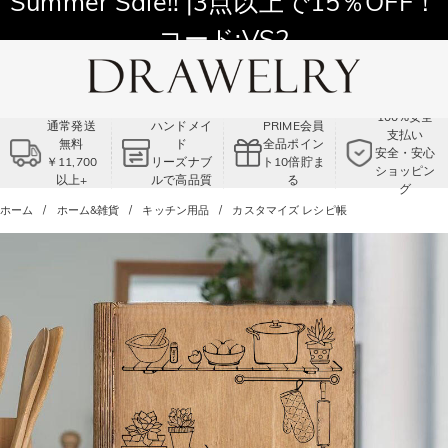
Summer Sale!! |3点以上で15％OFF！
コード:VS2
100%安全
通常発送
ハンドメイ
PRIME会員
支払い
無料
ド
全品ポイン
安全・安心
￥11,700
リーズナブ
ト10倍貯ま
ショッピン
以上+
ルで高品質
る
グ
ホーム
ホーム&雑貨
キッチン用品
カスタマイズ レシピ帳