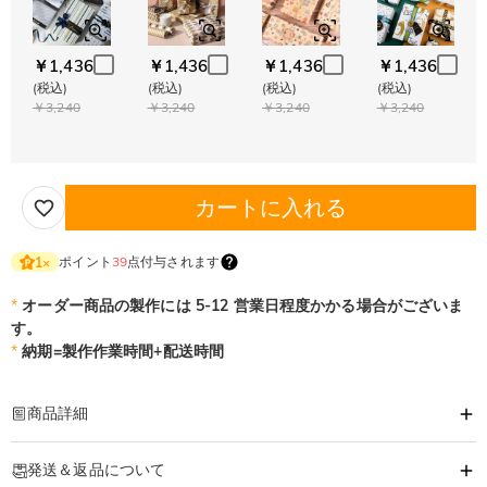
￥1,436
￥1,436
￥1,436
￥1,436
(税込)
(税込)
(税込)
(税込)
￥3,240
￥3,240
￥3,240
￥3,240
カートに入れる
ポイント
39
点付与されます
1
×
*
オーダー商品の製作には 5-12 営業日程度かかる場合がございま
す。
*
納期=製作作業時間+配送時間
商品詳細
商品番号
:
DRHK0739
発送＆返品について
好きな言葉やメッセージ入りで、「世界で１つだけ」のレシピ帳になります。