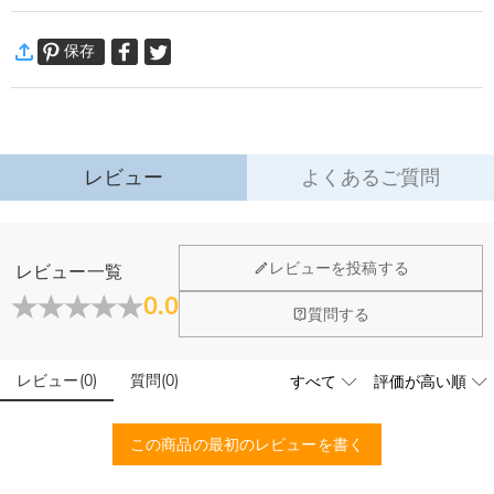
表紙はアンティーク風でとってもお洒落で、用紙も使いやすさにこだわりまし
·
60日間返品可能
た。
保存
万一、ご注文商品にご満足いただけない場合は、商品が到着後60日
これ１冊あれば、毎日アクティブにお暮らしが楽しそうです。
以内に返品＆交換できます。
詳細はこちら
レビュー
よくあるご質問
レビューを投稿する
レビュー一覧
0.0
質問する
レビュー
(
0
)
質問
(
0
)
この商品の最初のレビューを書く