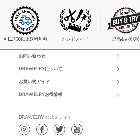
￥11,700以上送料無料
ハンドメイド
返品&交換OK
お問い合わせ
Drawelryカスタ
DRAWELRYについて
マーサポート
DRAWELRYについて
お買い物ガイド
午前10:00～
お問い合わせ
発送について
DRAWELRYお得情報
13:00
よくあるご質問
キャンセル/返品について
Drawelry Prime
午後15:00～
プライバシーポリシー
決済について
会員・ポイントについて
DRAWELRY 公式メディア
18:00
ご利用規約
ジュエリーお手入れ
ご特定商取引法に基づく表示
(土日・祝日休み)
Drawelry Blog
@
メールアドレス:
service@drawelry.jp