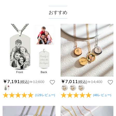
送料はいくらですか？
送料は配送方法によって異なります。通常配送は送料が1,620
おすすめ
注文した商品はいつ届きますか？
円で、11,700円以上で無料になります。速達配送は送料が
4,680円になります。ご注文金額が25,200以上なら速達配送も
納期=製作作業時間+配送時間 受注製作品のため、ご入金を確
商品に納品書などの明細書は同梱されますか？
無料となります。（一部離島や遠方へご発送の場合、中継料が
認してから制作となります。大量生産品ではなく、一つ一つ手
別途加算されます。）
でお作りしており、予定作業時間は商品ページに記載しており
ご注文の納品書・領収書といった明細書は商品に同梱しており
商品を海外へ直接発送することは可能でしょうか。
ます。そしてご購入の際にお選び頂いた「配送方法」の選択に
ません。領収書発行をご希望の場合は、ご注文明細をメールに
よって、お届け日数が異なります。詳細は
配送について
までご
てご確認ください。
はい、対応可能です。海外配送をご希望の場合は、カスタマー
返品・交換はできますか？
確認ください。.
サポートまで詳しい海外配送先情報をお送りください。配送先
の国・地域によって送料が異なります。また、海外配送の際は
お客様が商品受け取り後、60日以内の未使用品の返品は可能で
受取人様に関税が発生する場合がございます。
す。受注生産品のため、返品は50%の返品手数料(材料費)が発
注文＆支払いについて
生致します。詳細は
キャンセル/返品について
までご確認くだ
注文後に注文の内容を変更できますか？
さい。.
もし注文確認メールをご確認後、注文内容に間違いでもありま
￥7,191
￥7,011
(税込)
￥12,600
(税込)
￥14,400
Drawelryからのメールが届きません。
したら、至急カスタマーサポート【Eメール：
service@drawelry.jp】までご連絡ください。ご連絡頂く時に注
Drawelryからのメールが届いていない場合、次の可能性が考え
支払方法は何がありますか？
(
129
レビュー
)
(
48
レビュー
)
文番号もお送りください。
られます。原因①迷惑メールフォルダに移動されている。解決
策：迷惑メールフォルダに届いているDrawelryからのメールを
お支払い方法は、クレジットカード、コンビニ前払い、
コンビニ前払いのお支払い期限はいつまででしょう
迷惑メールでないよう操作して、service@drawelry.jp からの
Paypal、ApplePay、GooglePayからお選びいただけます。
か
メールが正しく届くように、迷惑メールフィルターの設定を変