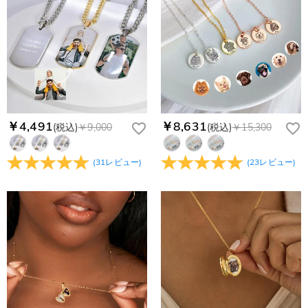
更してください。原因②通信状態などによりメールの到着が遅
コンビニ前払いのお支払い期限はご注文から 6 日間となりま
れている。解決策：数時間たっても届かない場合は、今後お送
支払い情報は保護されますか？
す。
りするメールも遅れる可能性がありますので、別のメールアド
お支払い情報は高度なセキュリティで保護されております。お
レスからお名前とご住所を記載したメールを
個人情報は保護されますか？
客様のお支払い情報は当社のサーバーに一切保存されません。
service@drawelry.jp へ送信してください。原因③メールアド
Paypal又はクレジットカート発行会社によって処理されます。
当社では、個人情報保護を目的としたコンプライアンスに則
レスの入力に誤りがある。解決策：お名前とご住所を記載した
り、プライバシーポリシーを定めています。お客様に安心かつ
メールを service@drawelry.jp へ送信してください。
安全にご利用いただけるよう最善の注意を払い、個人情報を厳
重に取り扱っています。 詳細は
プライバシーポリシー
までご
￥4,491
￥8,631
(税込)
￥9,000
(税込)
￥15,300
確認ください
(
31
レビュー
)
(
23
レビュー
)