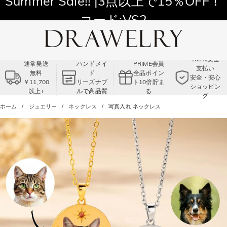
11,700円以上通常配送無料！
Summer Sale!! |3点以上で15％OFF！
コード:VS2
100%安全
通常発送
ハンドメイ
PRIME会員
支払い
無料
ド
全品ポイン
安全・安心
￥11,700
リーズナブ
ト10倍貯ま
ショッピン
以上+
ルで高品質
る
グ
ホーム
ジュエリー
ネックレス
写真入れ ネックレス