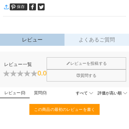
あなただけの一品をおつくりします。
保存
通常配送
:
5-9
営業日
ネックレス詳細
￥1,620 (注文数 < ￥11,700)
無料 (注文数 > ￥11,700)
素材
:
シルバー合金
速達配送
:
3-5
営業日
￥4,680 (注文数 < ￥25,200)
無料 (注文数 > ￥25,200)
詳細はこちら
レビュー
よくあるご質問
·
60日間返品可能
万一、ご注文商品にご満足いただけない場合は、商品が到着後60日
以内に返品＆交換できます。
ジュエリーについて
レビューを投稿する
レビュー一覧
詳細はこちら
店頭や実店舗とかありますか？
0.0
質問する
店舗に費やす家賃や保険、人的労力等のコストを節約して、商
石は本物のダイヤモンドですか？
品自身が値下げできるために、現在はオンラインストアのみ運
営しております。
レビュー
(
0
)
質問
(
0
)
輝きと高い硬度を誇る最高級品質グレード5Aのキューピッド
こちらの商品を身に付けると、肌が緑色に変色しま
ジルコニアを使用しており、その中でも専門の職人によるカッ
すか？
トを施し、最上級位のスーパーキュービックジルコニアとなり
この商品の最初のレビューを書く
ます。
いいえ、肌を緑色に変色させたのは真鍮や銅が含まれた製品で
す。Drawelryの製品は18Kゴールドコーティング5回も施し、
配送＆返品について
品質は国際検証機関SGSによって検証されています。