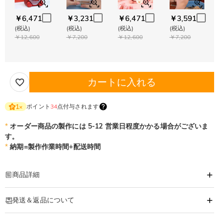
￥6,471
￥3,231
￥6,471
￥3,591
(税込)
(税込)
(税込)
(税込)
￥12,600
￥7,200
￥12,600
￥7,200
カートに入れる
ポイント
34
点付与されます
1
×
*
オーダー商品の製作には 5-12 営業日程度かかる場合がございま
す。
*
納期=製作作業時間+配送時間
商品詳細
商品番号
:
DRJN1587
発送＆返品について
あなたの気持ちを形に出来るオーダーメイドのネックレスです。
大切な人へ、自分へのご褒美に。特別な時に贈るオリジナルネックレス。
·
発送について