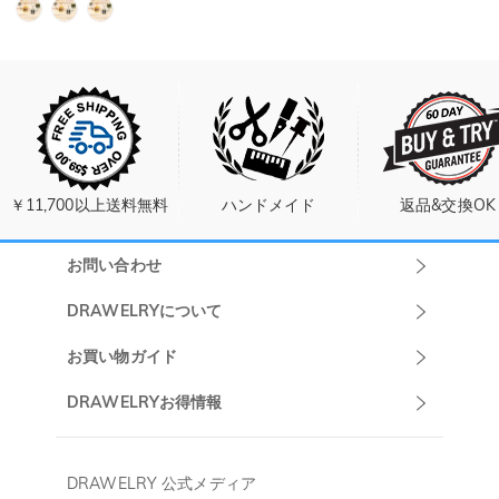
￥11,700以上送料無料
ハンドメイド
返品&交換OK
お問い合わせ
Drawelryカスタ
DRAWELRYについて
マーサポート
DRAWELRYについて
お買い物ガイド
午前10:00～
お問い合わせ
発送について
DRAWELRYお得情報
13:00
よくあるご質問
キャンセル/返品について
Drawelry Prime
午後15:00～
プライバシーポリシー
決済について
会員・ポイントについて
DRAWELRY 公式メディア
18:00
ご利用規約
ジュエリーお手入れ