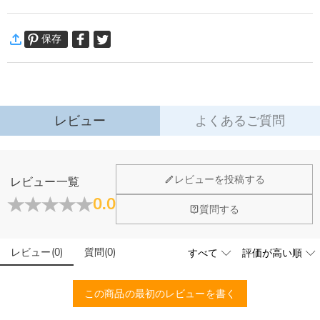
ーです☆
·
60日間返品可能
シンプルデザインにワンポイント添えた刺繍トップス。
保存
万一、ご注文商品にご満足いただけない場合は、商品が到着後60日
カジュアル感溢れる程良いゆとりのサイズ感で、コーデに取り入れやす一枚で
以内に返品＆交換できます。
す。
詳細はこちら
細部までこだわりを感じられる魅力満載のアイテムです！
※ご注意
レビュー
よくあるご質問
1.お写真アップロードする必要な商品に対して、お写真を選ぶ際に、できるだ
け画素数の高画像データをご使用ください。バイト数が150KB以下のお写真で
すと、画像が粗くなってしまいます。
服＆ファッション
レビューを投稿する
レビュー一覧
2.ご覧になる環境（PCのモニタやスマホの画面）、お部屋の照明等によりイメ
どうやってオリジナル服をオーダーメイドします
0.0
ージ画像が実際の商品と色味が異なる場合がございます。
閉じる
質問する
か？
商品仕様
素材
:
まずお気に入りのデザインを選んで、ページに表示した項目や
ポリエステル, コットン
服の印刷に色違いが出ることがありますか？
レビュー
(
0
)
質問
(
0
)
選択しを選んでから、カートに追加してご注文手続きをお願い
いたします。
はい。ご覧になる環境（PCのモニタやスマホの画面）、商品
どうやって自分に合うサイズを選びますか？
撮影時の照明等によりイメージ画像が実際の商品と色味が異な
この商品の最初のレビューを書く
る場合がございます。
まずお気に入りのデザインを選んで、商品ページの画像にサイ
ズ表を参考して、自分に合うサイズをお選びください。測定方