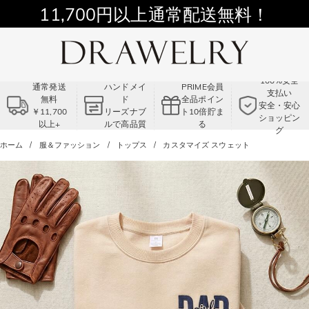
11,700円以上通常配送無料！
Summer Sale!! |3点以上で15％OFF！
コード:VS2
100%安全
通常発送
ハンドメイ
PRIME会員
支払い
無料
ド
全品ポイン
安全・安心
￥11,700
リーズナブ
ト10倍貯ま
ショッピン
以上+
ルで高品質
る
グ
ホーム
服＆ファッション
トップス
カスタマイズ スウェット