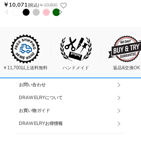
￥10,071
(税込)
￥19,800
￥11,700以上送料無料
ハンドメイド
返品&交換OK
お問い合わせ
Drawelryカスタ
DRAWELRYについて
マーサポート
DRAWELRYについて
お買い物ガイド
午前10:00～
お問い合わせ
発送について
DRAWELRYお得情報
13:00
よくあるご質問
キャンセル/返品について
Drawelry Prime
午後15:00～
プライバシーポリシー
決済について