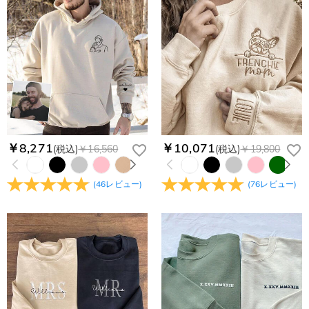
Paypal、ApplePay、GooglePayからお選びいただけます。
か
メールが正しく届くように、迷惑メールフィルターの設定を変
更してください。原因②通信状態などによりメールの到着が遅
コンビニ前払いのお支払い期限はご注文から 6 日間となりま
れている。解決策：数時間たっても届かない場合は、今後お送
支払い情報は保護されますか？
す。
りするメールも遅れる可能性がありますので、別のメールアド
お支払い情報は高度なセキュリティで保護されております。お
レスからお名前とご住所を記載したメールを
個人情報は保護されますか？
客様のお支払い情報は当社のサーバーに一切保存されません。
service@drawelry.jp へ送信してください。原因③メールアド
Paypal又はクレジットカート発行会社によって処理されます。
当社では、個人情報保護を目的としたコンプライアンスに則
レスの入力に誤りがある。解決策：お名前とご住所を記載した
り、プライバシーポリシーを定めています。お客様に安心かつ
メールを service@drawelry.jp へ送信してください。
安全にご利用いただけるよう最善の注意を払い、個人情報を厳
重に取り扱っています。 詳細は
プライバシーポリシー
までご
￥8,271
￥10,071
(税込)
￥16,560
(税込)
￥19,800
確認ください
(
46
レビュー
)
(
76
レビュー
)