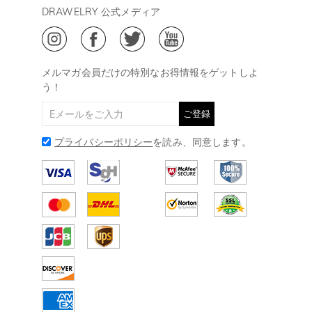
会員・ポイントについて
DRAWELRY 公式メディア
18:00
ご利用規約
ジュエリーお手入れ
ご特定商取引法に基づく表示
(土日・祝日休み)
Drawelry Blog
@
メールアドレス:
service@drawelry.jp
メルマガ会員だけの特別なお得情報をゲットしよ
う！
ご登録
プライバシーポリシー
を読み、同意します。