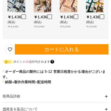
￥1,436
￥1,436
￥1,436
￥1,436
(税込)
(税込)
(税込)
(税込)
￥3,240
￥3,240
￥3,240
￥3,240
カートに入れる
ポイント
55
点付与されます
1
×
*
オーダー商品の製作には 5-12 営業日程度かかる場合がございま
す。
*
納期=製作作業時間+配送時間
商品詳細
商品番号
:
DRAT3503
発送＆返品について
好きな写真や文字とロゴなどで刺繍できる、世界に1着のオリジナルトレーナ