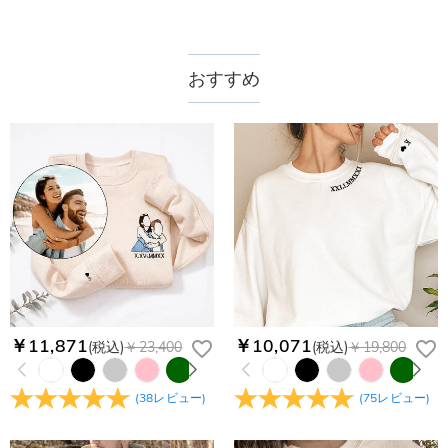
配送＆返品について
法が異なるため、サイズに1〜2cm程度の誤差がある場合がご
送料はいくらですか？
ざいます。
送料は配送方法によって異なります。通常配送は送料が1,620
おすすめ
注文した商品はいつ届きますか？
円で、11,700円以上で無料になります。速達配送は送料が
4,680円になります。ご注文金額が25,200以上なら速達配送も
納期=製作作業時間+配送時間 受注製作品のため、ご入金を確
商品に納品書などの明細書は同梱されますか？
無料となります。（一部離島や遠方へご発送の場合、中継料が
認してから制作となります。大量生産品ではなく、一つ一つ手
別途加算されます。）
でお作りしており、予定作業時間は商品ページに記載しており
ご注文の納品書・領収書といった明細書は商品に同梱しており
商品を海外へ直接発送することは可能でしょうか。
ます。そしてご購入の際にお選び頂いた「配送方法」の選択に
ません。領収書発行をご希望の場合は、ご注文明細をメールに
よって、お届け日数が異なります。詳細は
配送について
までご
てご確認ください。
はい、対応可能です。海外配送をご希望の場合は、カスタマー
返品・交換はできますか？
確認ください。.
サポートまで詳しい海外配送先情報をお送りください。配送先
の国・地域によって送料が異なります。また、海外配送の際は
お客様が商品受け取り後、60日以内の未使用品の返品は可能で
受取人様に関税が発生する場合がございます。
す。受注生産品のため、返品は50%の返品手数料(材料費)が発
注文＆支払いについて
生致します。詳細は
キャンセル/返品について
までご確認くだ
注文後に注文の内容を変更できますか？
さい。.
もし注文確認メールをご確認後、注文内容に間違いでもありま
￥11,871
￥10,071
(税込)
￥23,400
(税込)
￥19,800
Drawelryからのメールが届きません。
したら、至急カスタマーサポート【Eメール：
service@drawelry.jp】までご連絡ください。ご連絡頂く時に注
Drawelryからのメールが届いていない場合、次の可能性が考え
支払方法は何がありますか？
(
38
レビュー
)
(
75
レビュー
)
文番号もお送りください。
られます。原因①迷惑メールフォルダに移動されている。解決
策：迷惑メールフォルダに届いているDrawelryからのメールを
お支払い方法は、クレジットカード、コンビニ前払い、
コンビニ前払いのお支払い期限はいつまででしょう
迷惑メールでないよう操作して、service@drawelry.jp からの