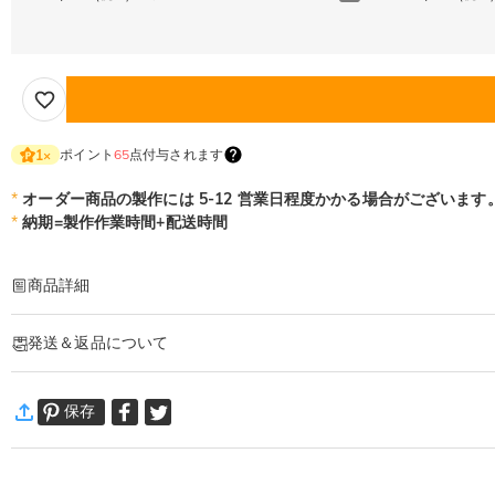
ポイント
65
点付与されます
1
×
*
オーダー商品の製作には 5-12 営業日程度かかる場合がございます
*
納期=製作作業時間+配送時間
商品詳細
商品番号
:
DRAT3504
発送＆返品について
好きな写真や文字とロゴなどで刺繍できる、世界に1着のオリジナルトレーナー
シンプルデザインにワンポイント添えた刺繍トップス。
·
発送について
カジュアル感溢れる程良いゆとりのサイズ感で、コーデに取り入れやす一枚です
保存
通常配送
:
5-9
営業日
細部までこだわりを感じられる魅力満載のアイテムです！
￥1,620 (注文数 < ￥11,700)
無料 (注文数 > ￥11,700)
速達配送
:
3-5
営業日
※ご注意
￥4,680 (注文数 < ￥25,200)
無料 (注文数 > ￥25,200)