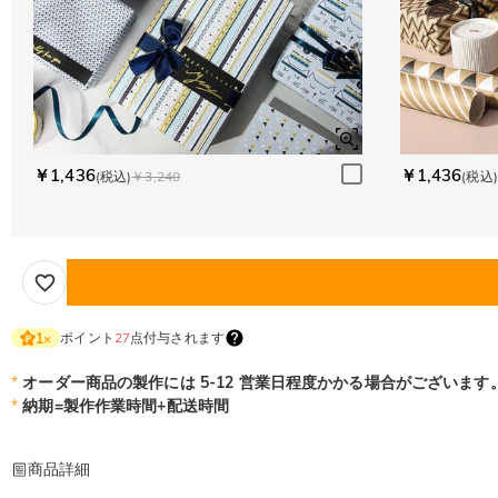
￥1,436
￥1,436
(税込)
￥3,240
(税込)
ポイント
27
点付与されます
1
×
*
オーダー商品の製作には 5-12 営業日程度かかる場合がございます
*
納期=製作作業時間+配送時間
商品詳細