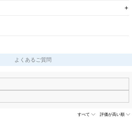
やかで個性豊かな性格にぴったりの、唯一無二の思い出の蔵となるアイテムで、
の品へと変えてくれるのです。
れはただのウイスキーグラスではなく、あなたの心遣いと想いが凝縮された贈り
よくあるご質問