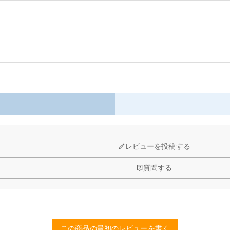
性へ贈る究極の贅沢な贈り物です。これは単なる飲みグラスにとどまらず、彼の鮮
できます。二人が共に酌み交わす大切な飲酒の瞬間を形に残す、心の通った思い出
以内に返品＆交換できます。
ぴったりで、人生の上品な愉しみを知っている男性への贈り物として最適です。こ
わす二人の絆の時の楽しさを、一層引き立ててくれるのです。
間へと変えましょう。
レビューを投稿する
質問する
この商品の最初のレビューを書く