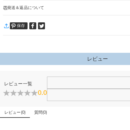
商品番号
:
DRHO5359
発送＆返品について
オーダーメイドウイスキーグラスは、夫や彼氏をはじめ、人生における大切な男
二人が共に過ごすどんな大切な瞬間にも、軽やかで粋な趣を添えてくれます。
·
60日間返品可能
このグラスには、二人の特別な絆を象徴する思い出の刻印を自由にカスタマイズ
保存
万一、ご注文商品にご満足いただけない場合は、商品が到着後60日
記念日、バレンタインデー、誕生日、クリスマス、その他あらゆる特別な節目に
詳細はこちら
物であり、そっと愛を思い出させてくれる存在です。ウイスキーを片手に酌み交
このオーダーメイドの至宝を贈って、どんな平凡な日々も、忘れがたい特別な瞬
レビュー
レビュー一覧
0.0
レビュー
(
0
)
質問
(
0
)