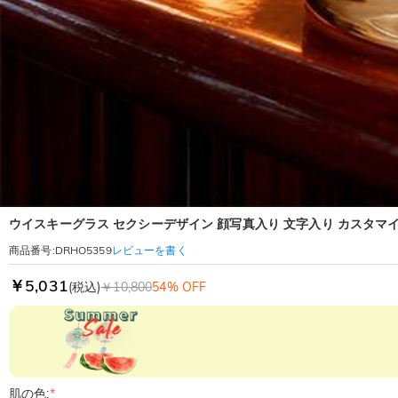
ウイスキーグラス セクシーデザイン 顔写真入り 文字入り カスタマ
レビューを書く
商品番号
:
DRHO5359
￥5,031
(税込)
￥10,800
54% OFF
肌の色:
*