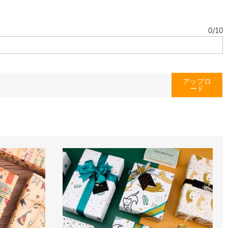
0
/
10
アップロ
ード