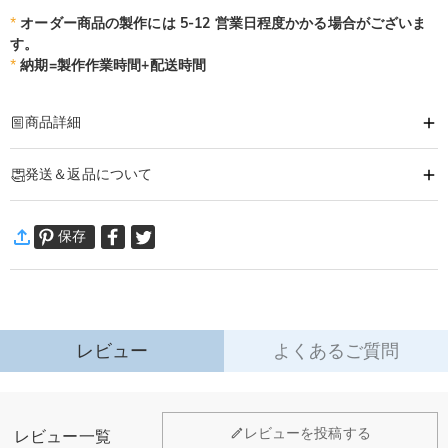
*
オーダー商品の製作には 5-12 営業日程度かかる場合がございま
す。
*
納期=製作作業時間+配送時間
商品詳細
商品番号
:
DRHF3205
発送＆返品について
大切な家族のお名前と写真をひとつに飾れる木製フォトフレームです。
ずっとそばに家族の絆を感じられるインテリアに！
·
60日間返品可能
保存
万一、ご注文商品にご満足いただけない場合は、商品が到着後60日
以内に返品＆交換できます。
詳細はこちら
レビュー
よくあるご質問
ホーム＆雑貨
レビューを投稿する
レビュー一覧