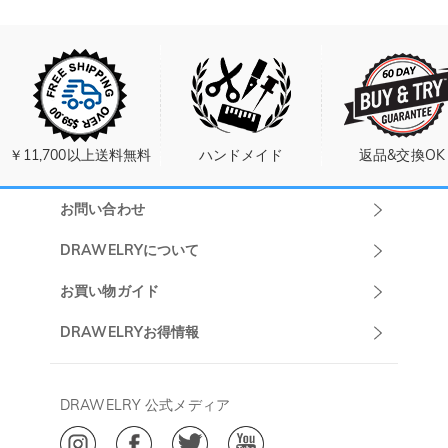
￥11,700以上送料無料
ハンドメイド
返品&交換OK
お問い合わせ
Drawelryカスタ
DRAWELRYについて
マーサポート
DRAWELRYについて
お買い物ガイド
午前10:00～
お問い合わせ
発送について
DRAWELRYお得情報
13:00
よくあるご質問
キャンセル/返品について
Drawelry Prime
午後15:00～
プライバシーポリシー
決済について
会員・ポイントについて
DRAWELRY 公式メディア
18:00
ご利用規約
ジュエリーお手入れ
ご特定商取引法に基づく表示
(土日・祝日休み)
Drawelry Blog