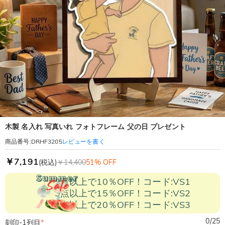
木製 名入れ 写真いれ フォトフレーム 父の日 プレゼント
レビューを書く
商品番号
:
DRHF3205
￥7,191
(税込)
￥14,400
51% OFF
2点以上で10％OFF！コード:VS1
3点以上で15％OFF！コード:VS2
5点以上で20％OFF！コード:VS3
0
/
25
刻印-1列目
*