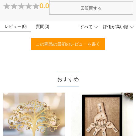
大量注文の制作は承っておりますか？
0.0
質問する
はい、対応可能です。ご希望の数量、デザイン、文字内容、ご
写真アップロードする必要のある商品に、アップロ
予算などをご連絡いただけましたら、無料でお見積もりを作成
ードする画像に要求や制限等はありますか？
いたします。お気軽にお問い合わせください。
レビュー
(
0
)
質問
(
0
)
商品のベスト効果のために、お写真を選ぶ際に可能な限り最高
品質（画素数の高画像データ）の画像をご使用ください。
配送＆返品について
この商品の最初のレビューを書く
送料はいくらですか？
送料は配送方法によって異なります。通常配送は送料が1,620
注文した商品はいつ届きますか？
円で、11,700円以上で無料になります。速達配送は送料が
4,680円になります。ご注文金額が25,200以上なら速達配送も
納期=製作作業時間+配送時間 受注製作品のため、ご入金を確
おすすめ
商品に納品書などの明細書は同梱されますか？
無料となります。（一部離島や遠方へご発送の場合、中継料が
認してから制作となります。大量生産品ではなく、一つ一つ手
別途加算されます。）
でお作りしており、予定作業時間は商品ページに記載しており
ご注文の納品書・領収書といった明細書は商品に同梱しており
商品を海外へ直接発送することは可能でしょうか。
ます。そしてご購入の際にお選び頂いた「配送方法」の選択に
ません。領収書発行をご希望の場合は、ご注文明細をメールに
よって、お届け日数が異なります。詳細は
配送について
までご
てご確認ください。
はい、対応可能です。海外配送をご希望の場合は、カスタマー
返品・交換はできますか？
確認ください。.
サポートまで詳しい海外配送先情報をお送りください。配送先
の国・地域によって送料が異なります。また、海外配送の際は
お客様が商品受け取り後、60日以内の未使用品の返品は可能で
受取人様に関税が発生する場合がございます。
す。受注生産品のため、返品は50%の返品手数料(材料費)が発
注文＆支払いについて
生致します。詳細は
キャンセル/返品について
までご確認くだ
注文後に注文の内容を変更できますか？
さい。.