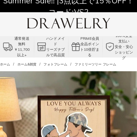
Summer Sale!! |3点以上で15％OFF！
コード:VS2
100%安全
通常発送
ハンドメイ
PRIME会員
支払い
無料
ド
全品ポイン
安全・安心
￥11,700
リーズナブ
ト10倍貯ま
ショッピン
以上+
ルで高品質
る
グ
ホーム
ホーム&雑貨
フォトフレーム
ファミリーツリー フレーム