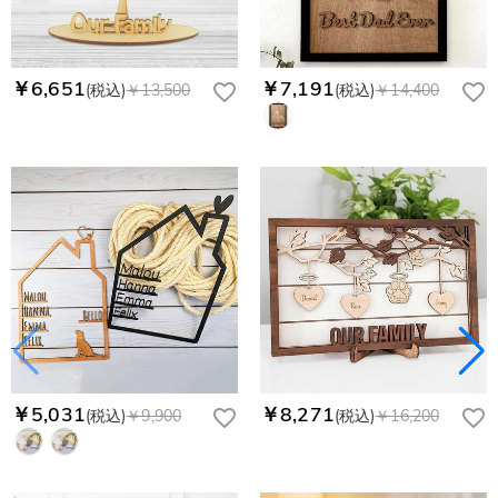
もし注文確認メールをご確認後、注文内容に間違いでもありま
Drawelryからのメールが届きません。
したら、至急カスタマーサポート【Eメール：
service@drawelry.jp】までご連絡ください。ご連絡頂く時に注
Drawelryからのメールが届いていない場合、次の可能性が考え
￥6,651
￥7,191
(税込)
￥13,500
(税込)
￥14,400
支払方法は何がありますか？
文番号もお送りください。
られます。原因①迷惑メールフォルダに移動されている。解決
策：迷惑メールフォルダに届いているDrawelryからのメールを
お支払い方法は、クレジットカード、コンビニ前払い、
コンビニ前払いのお支払い期限はいつまででしょう
迷惑メールでないよう操作して、service@drawelry.jp からの
Paypal、ApplePay、GooglePayからお選びいただけます。
か
メールが正しく届くように、迷惑メールフィルターの設定を変
更してください。原因②通信状態などによりメールの到着が遅
コンビニ前払いのお支払い期限はご注文から 6 日間となりま
れている。解決策：数時間たっても届かない場合は、今後お送
支払い情報は保護されますか？
す。
りするメールも遅れる可能性がありますので、別のメールアド
お支払い情報は高度なセキュリティで保護されております。お
レスからお名前とご住所を記載したメールを
個人情報は保護されますか？
客様のお支払い情報は当社のサーバーに一切保存されません。
service@drawelry.jp へ送信してください。原因③メールアド
Paypal又はクレジットカート発行会社によって処理されます。
当社では、個人情報保護を目的としたコンプライアンスに則
レスの入力に誤りがある。解決策：お名前とご住所を記載した
り、プライバシーポリシーを定めています。お客様に安心かつ
メールを service@drawelry.jp へ送信してください。
安全にご利用いただけるよう最善の注意を払い、個人情報を厳
重に取り扱っています。 詳細は
プライバシーポリシー
までご
確認ください
￥5,031
￥8,271
(税込)
￥9,900
(税込)
￥16,200