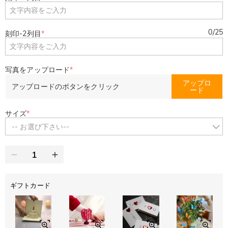
0
/
25
刻印-2列目
*
写真をアップロード
*
アップロ
アップロードのボタンをクリック
ード
サイズ
*
-- お選び下さい--
ギフトカード